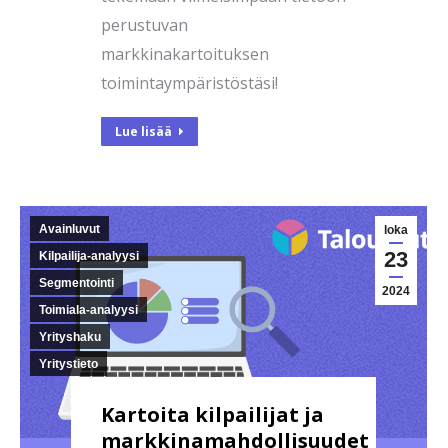
perustuvan
markkinakartoituksen
toimintaympäristöstäsi!
Lue lisää
Avainluvut
loka
23
Kilpailija-analyysi
Segmentointi
2024
Toimiala-analyysi
Yrityshaku
Yritystieto
Kartoita kilpailijat ja
markkinamahdollisuudet