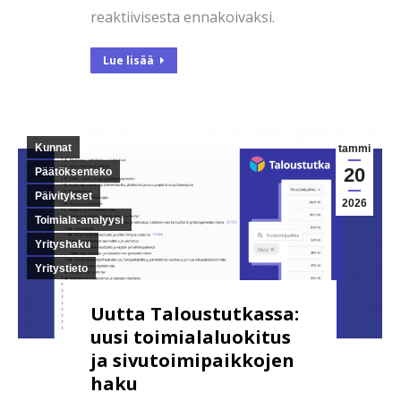
reaktiivisesta ennakoivaksi.
Lue lisää
Kunnat
tammi
20
Päätöksenteko
Päivitykset
2026
Toimiala-analyysi
Yrityshaku
Yritystieto
Uutta Taloustutkassa:
uusi toimialaluokitus
ja sivutoimipaikkojen
haku