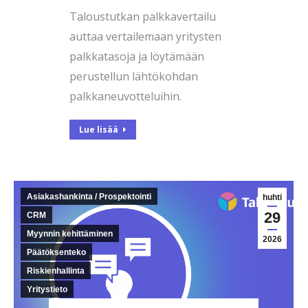
Taloustutkan palkkavertailu
auttaa vertailemaan yritysten
palkkatasoja ja löytämään
perustellun lähtökohdan
palkkaneuvotteluihin.
Lue lisää
Asiakashankinta / Prospektointi
huhti
29
CRM
Myynnin kehittäminen
2026
Päätöksenteko
Riskienhallinta
Yritystieto