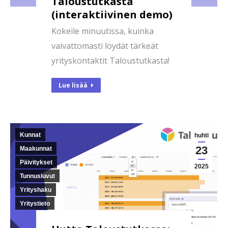
Taloustutkasta
(interaktiivinen demo)
Kokeile minuutissa, kuinka
vaivattomasti löydät tärkeät
yrityskontaktit Taloustutkasta!
Lue lisää
Kunnat
huhti
23
Maakunnat
Päivitykset
2025
Tunnusluvut
Yrityshaku
Yritystieto