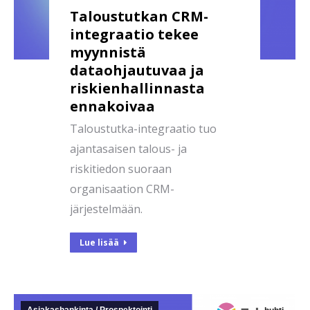
Taloustutkan CRM-
integraatio tekee
myynnistä
dataohjautuvaa ja
riskienhallinnasta
ennakoivaa
Taloustutka-integraatio tuo
ajantasaisen talous- ja
riskitiedon suoraan
organisaation CRM-
järjestelmään.
Lue lisää