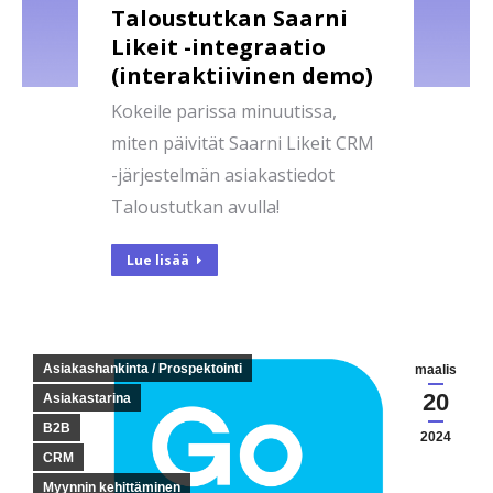
Taloustutkan Saarni
Likeit -integraatio
(interaktiivinen demo)
Kokeile parissa minuutissa,
miten päivität Saarni Likeit CRM
-järjestelmän asiakastiedot
Taloustutkan avulla!
Lue lisää
Asiakashankinta / Prospektointi
maalis
20
Asiakastarina
B2B
2024
CRM
Myynnin kehittäminen