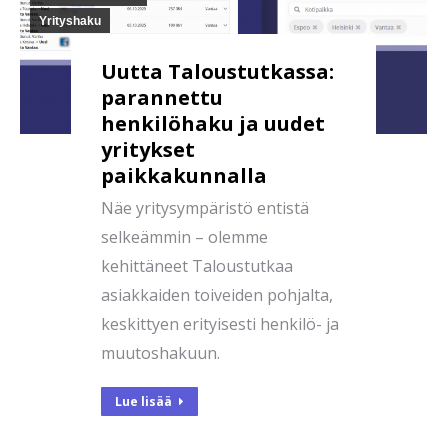
Yrityshaku
Uutta Taloustutkassa:
parannettu
henkilöhaku ja uudet
yritykset
paikkakunnalla
Näe yritysympäristö entistä
selkeämmin – olemme
kehittäneet Taloustutkaa
asiakkaiden toiveiden pohjalta,
keskittyen erityisesti henkilö- ja
muutoshakuun.
Lue lisää