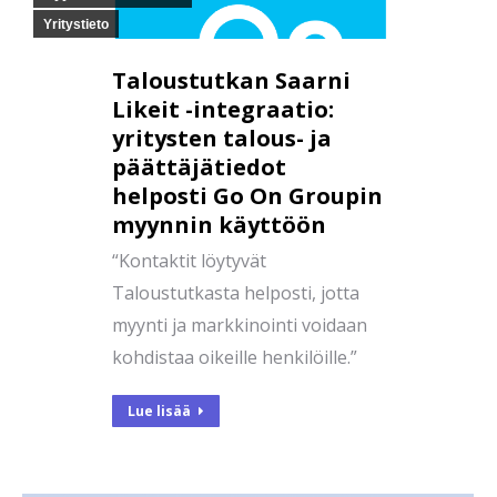
Yritystieto
Taloustutkan Saarni
Likeit -integraatio:
yritysten talous- ja
päättäjätiedot
helposti Go On Groupin
myynnin käyttöön
“Kontaktit löytyvät
Taloustutkasta helposti, jotta
myynti ja markkinointi voidaan
kohdistaa oikeille henkilöille.”
Lue lisää