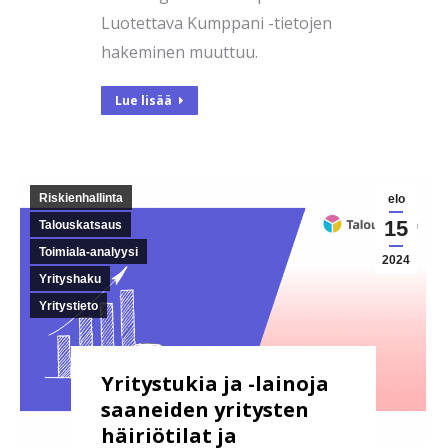
Luotettava Kumppani -tietojen
hakeminen muuttuu.
Lue lisää
Riskienhallinta
elo
15
Talouskatsaus
Toimiala-analyysi
2024
Yrityshaku
Yritystieto
Yritystukia ja -lainoja
saaneiden yritysten
häiriötilat ja