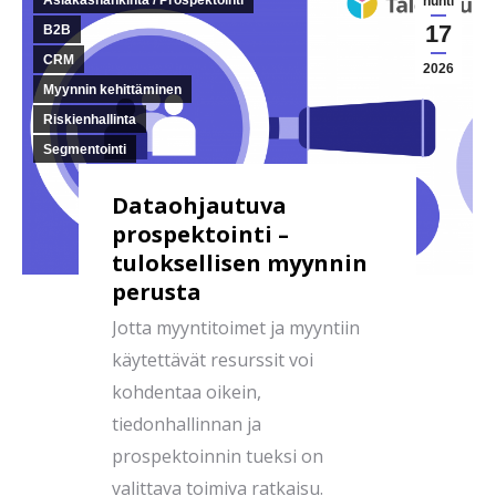
Asiakashankinta / Prospektointi
huhti
17
B2B
CRM
2026
Myynnin kehittäminen
Riskienhallinta
Segmentointi
Dataohjautuva
prospektointi –
tuloksellisen myynnin
perusta
Jotta myyntitoimet ja myyntiin
käytettävät resurssit voi
kohdentaa oikein,
tiedonhallinnan ja
prospektoinnin tueksi on
valittava toimiva ratkaisu.