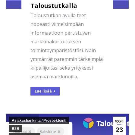
Taloustutkalla
Taloustutkan avulla teet
nopeasti viimeisimpään
informaatioon perustuvan
markkinakartoituksen
toimintaympäristöstäsi. Näin
ymmärrät paremmin tärkeimpiä
kilpailijoitasi sekä yrityksesi
asemaa markkinoilla.
Lue lisää
Asiakashankinta / Prospektointi
syys
23
B2B