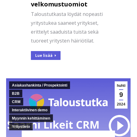
velkomustuomiot
Taloustutkasta löydät nopeasti
yritystukea saaneet yritykset,
erittelyt saaduista tuista sekä
tuoreet yritysten häiriötilat.
Lue lisää
Asiakashankinta / Prospektointi
huhti
9
B2B
CRM
2024
Interaktiivinen demo
Myynnin kehittäminen
Yritystieto