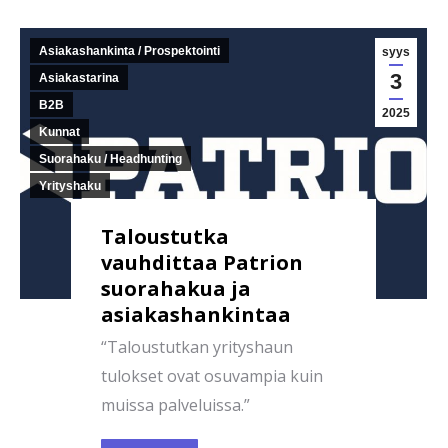
Asiakashankinta / Prospektointi
syys
3
Asiakastarina
B2B
2025
Kunnat
Suorahaku / Headhunting
Yrityshaku
Taloustutka
vauhdittaa Patrion
suorahakua ja
asiakashankintaa
“Taloustutkan yrityshaun
tulokset ovat osuvampia kuin
muissa palveluissa.”