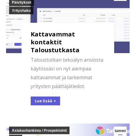
Päivitykset
Yrityshaku
Kattavammat
kontaktit
Taloustutkasta
Taloustutkan tekoälyn ansiosta
käytössäsi on nyt aiempaa
kattavammat ja tarkemmat
yritysten päättäjätiedot.
Lue lisää
Asiakashankinta / Prospektointi
tammi