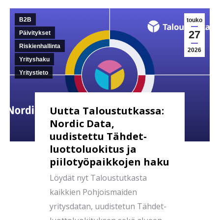
B2B
touko
27
Päivitykset
Riskienhallinta
2026
Yrityshaku
Yritystieto
Uutta Taloustutkassa:
Nordic Data,
uudistettu Tähdet-
luottoluokitus ja
piilotyöpaikkojen haku
Löydät nyt Taloustutkasta
kaikkien Pohjoismaiden
yritysdatan, uudistetun Tähdet-