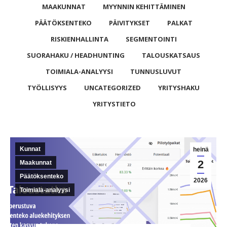
MAAKUNNAT
MYYNNIN KEHITTÄMINEN
PÄÄTÖKSENTEKO
PÄIVITYKSET
PALKAT
RISKIENHALLINTA
SEGMENTOINTI
SUORAHAKU / HEADHUNTING
TALOUSKATSAUS
TOIMIALA-ANALYYSI
TUNNUSLUVUT
TYÖLLISYYS
UNCATEGORIZED
YRITYSHAKU
YRITYSTIETO
Kunnat
heinä
2
Maakunnat
Päätöksenteko
2026
Toimiala-analyysi