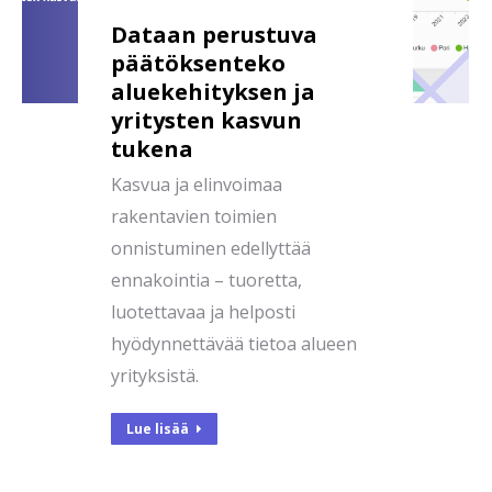
Dataan perustuva
päätöksenteko
aluekehityksen ja
yritysten kasvun
tukena
Kasvua ja elinvoimaa
rakentavien toimien
onnistuminen edellyttää
ennakointia – tuoretta,
luotettavaa ja helposti
hyödynnettävää tietoa alueen
yrityksistä.
Lue lisää