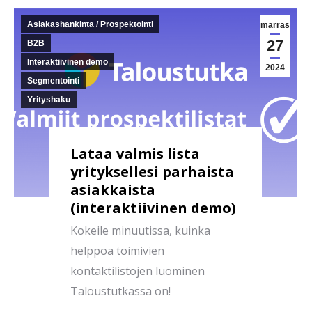
Asiakashankinta / Prospektointi
marras
27
B2B
Interaktiivinen demo
2024
Segmentointi
Yrityshaku
Lataa valmis lista
yrityksellesi parhaista
asiakkaista
(interaktiivinen demo)
Kokeile minuutissa, kuinka
helppoa toimivien
kontaktilistojen luominen
Taloustutkassa on!