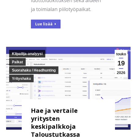
luottoluokituksen sekä alueen
ja toimialan piilotyöpaikat.
Lue lisää
Kilpailija-analyysi
touko
19
Palkat
Suorahaku / Headhunting
2026
Yrityshaku
Hae ja vertaile
yritysten
keskipalkkoja
Taloustutkassa