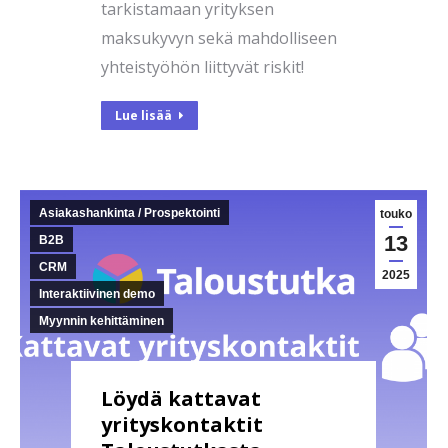
tarkistamaan yrityksen
maksukyvyn sekä mahdolliseen
yhteistyöhön liittyvät riskit!
Lue lisää
Asiakashankinta / Prospektointi
touko
13
B2B
CRM
2025
Interaktiivinen demo
Myynnin kehittäminen
Löydä kattavat
yrityskontaktit