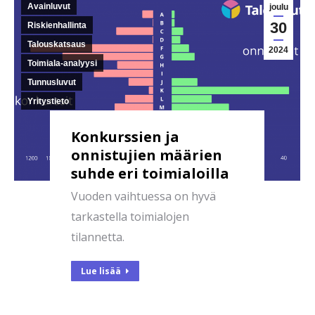
Avainluvut
joulu
30
Riskienhallinta
Talouskatsaus
2024
Toimiala-analyysi
Tunnusluvut
Yritystieto
Konkurssien ja
onnistujien määrien
suhde eri toimialoilla
Vuoden vaihtuessa on hyvä
tarkastella toimialojen
tilannetta.
Lue lisää