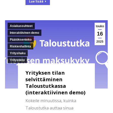
Lue lisää
Asiakassuhteet
touko
16
Interaktiivinen demo
Päätöksenteko
2025
Riskienhallinta
Yrityshaku
Yritystieto
Yrityksen tilan
selvittäminen
Taloustutkassa
(interaktiivinen demo)
Kokeile minuutissa, kuinka
Taloustutka auttaa sinua