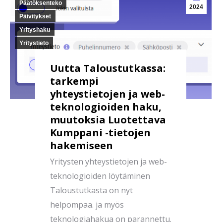
Päätöksenteko
2024
Päivitykset
Yrityshaku
Yritystieto
Uutta Taloustutkassa:
tarkempi
yhteystietojen ja web-
teknologioiden haku,
muutoksia Luotettava
Kumppani -tietojen
hakemiseen
Yritysten yhteystietojen ja web-
teknologioiden löytäminen
Taloustutkasta on nyt
helpompaa. ja myös
teknologiahakua on parannettu.