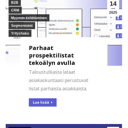
14
B2B
CRM
2025
Myynnin kehittäminen
Segmentointi
Yrityshaku
Parhaat
prospektilistat
tekoälyn avulla
Taloustutkasta lataat
asiakaskuntaasi perustuvat
listat parhaista asiakkaista.
Lue lisää