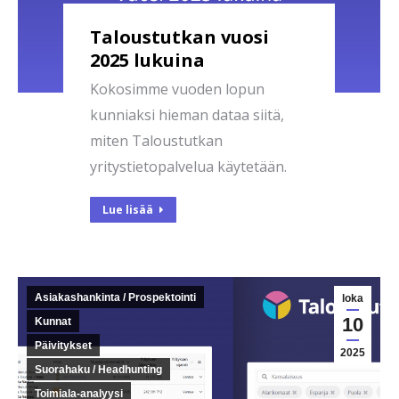
Taloustutkan vuosi
2025 lukuina
Kokosimme vuoden lopun
kunniaksi hieman dataa siitä,
miten Taloustutkan
yritystietopalvelua käytetään.
Lue lisää
Asiakashankinta / Prospektointi
loka
10
Kunnat
Päivitykset
2025
Suorahaku / Headhunting
Toimiala-analyysi