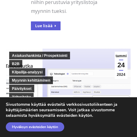
niihin perustuvia yrityslistoja
myynnin tueksi.
Lue lisää
Asiakashankinta / Prospektointi
tammi
24
B2B
Kilpailija-analyysi
2024
Myynnin kehittäminen
Päivitykset
Yrityshaku
Sivustomme käyttää evästeitä verkkosivustoliikenteen ja
käyttäjämäärien seuraamiseen. Voit jatkaa sivustomme
Uutta Taloustutkassa:
selaamista hyväksymällä evästeiden käytön.
löydä yritysten
käyttämät
Hyväksyn evästeiden käytön
verkkopalvelut ja