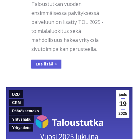
Taloustutkan vuoden
ensimmäisessä päivityksessä
palveluun on lisätty TOL 2025 -
toimialaluokitus sekä
mahdollisuus hakea yrityksiä
sivutoimipaikan perusteella.
Lue lisää
B2B
joulu
19
CRM
Päätöksenteko
2025
Yrityshaku
Yritystieto