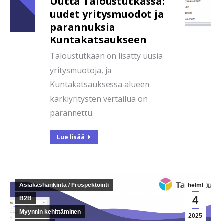
Uutta Taloustutkassa:
uudet yritysmuodot ja
parannuksia
Kuntakatsaukseen
Taloustutkaan on lisätty uusia
yritysmuotoja, ja
Kuntakatsauksessa alueen
kärkiyritysten vertailua on
parannettu.
Lue lisää
Asiakashankinta / Prospektointi
helmi
4
B2B
Myynnin kehittäminen
2025