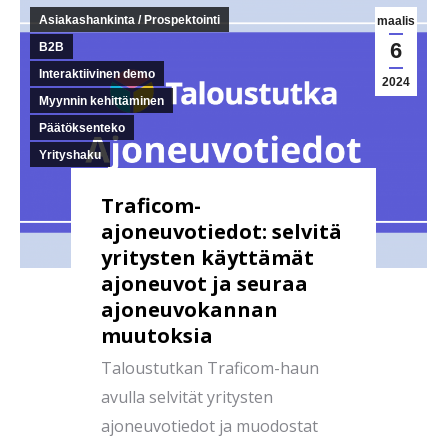
Asiakashankinta / Prospektointi
maalis
6
B2B
Interaktiivinen demo
2024
Myynnin kehittäminen
Päätöksenteko
Yrityshaku
Traficom-
ajoneuvotiedot: selvitä
yritysten käyttämät
ajoneuvot ja seuraa
ajoneuvokannan
muutoksia
Taloustutkan Traficom-haun
avulla selvität yritysten
ajoneuvotiedot ja muodostat