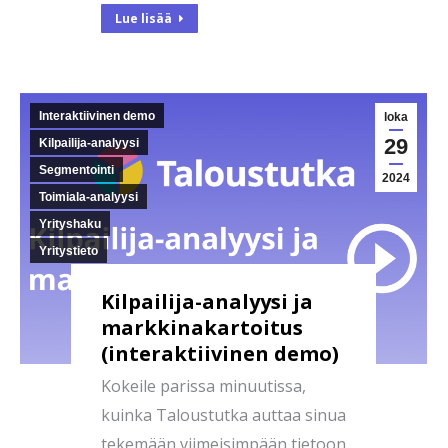
Lue lisää
Interaktiivinen demo
loka
29
Kilpailija-analyysi
Segmentointi
2024
Toimiala-analyysi
Yrityshaku
Yritystieto
Kilpailija-analyysi ja
markkinakartoitus
(interaktiivinen demo)
Kokeile parissa minuutissa,
kuinka Taloustutka auttaa sinua
tekemään viimeisimpään tietoon