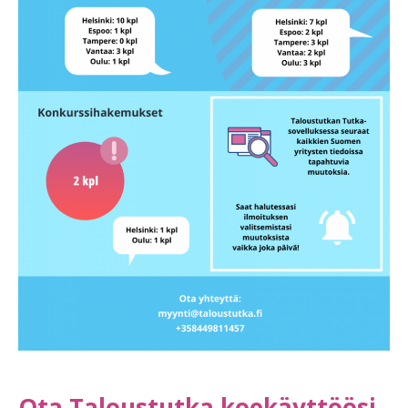
Ota Taloustutka koekäyttöösi