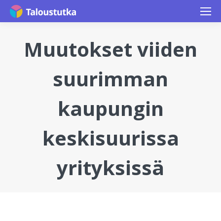
Muutokset viiden
suurimman
kaupungin
keskisuurissa
yrityksissä
You are here: