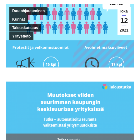
Dataohjautuminen
loka
12
Kunnat
Talouskatsaus
2021
Yritystieto