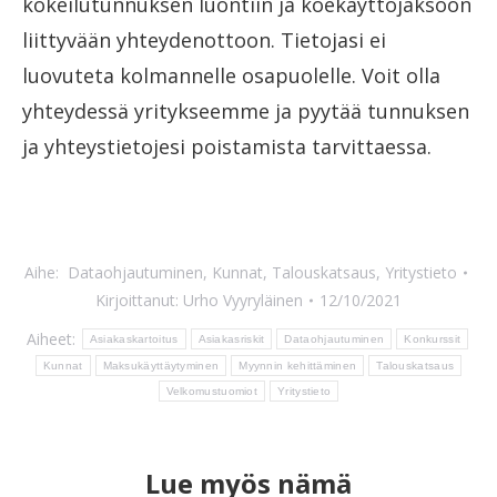
kokeilutunnuksen luontiin ja koekäyttöjaksoon
liittyvään yhteydenottoon. Tietojasi ei
luovuteta kolmannelle osapuolelle. Voit olla
yhteydessä yritykseemme ja pyytää tunnuksen
ja yhteystietojesi poistamista tarvittaessa.
Aihe:
Dataohjautuminen
,
Kunnat
,
Talouskatsaus
,
Yritystieto
Kirjoittanut:
Urho Vyyryläinen
12/10/2021
Aiheet:
Asiakaskartoitus
Asiakasriskit
Dataohjautuminen
Konkurssit
Kunnat
Maksukäyttäytyminen
Myynnin kehittäminen
Talouskatsaus
Velkomustuomiot
Yritystieto
Lue myös nämä