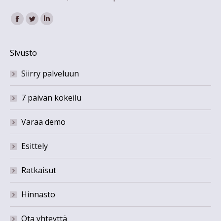
Find us on:
Facebook
Twitter
Linkedin
Sivusto
Siirry palveluun
7 päivän kokeilu
Varaa demo
Esittely
Ratkaisut
Hinnasto
Ota yhteyttä