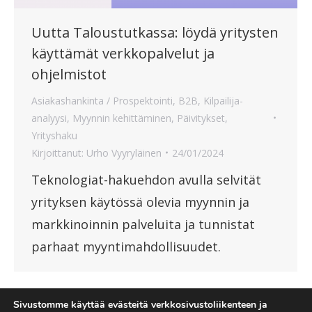
Uutta Taloustutkassa: löydä yritysten
käyttämät verkkopalvelut ja
ohjelmistot
Asiakashankinta / Prospektointi
,
B2B
,
Kilpailija-
analyysi
,
Myynnin kehittäminen
,
Päivitykset
,
Yrityshaku
Kirjoittanut:
Urho Vyyryläinen
24/01/2024
Teknologiat-hakuehdon avulla selvität
yrityksen käytössä olevia myynnin ja
markkinoinnin palveluita ja tunnistat
parhaat myyntimahdollisuudet.
Sivustomme käyttää evästeitä verkkosivustoliikenteen ja