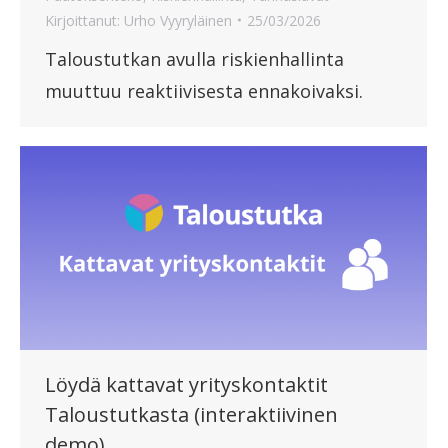
Kirjoittanut:
Urho Vyyryläinen
25/03/2026
Taloustutkan avulla riskienhallinta
muuttuu reaktiivisesta ennakoivaksi.
Löydä kattavat yrityskontaktit
Taloustutkasta (interaktiivinen
demo)