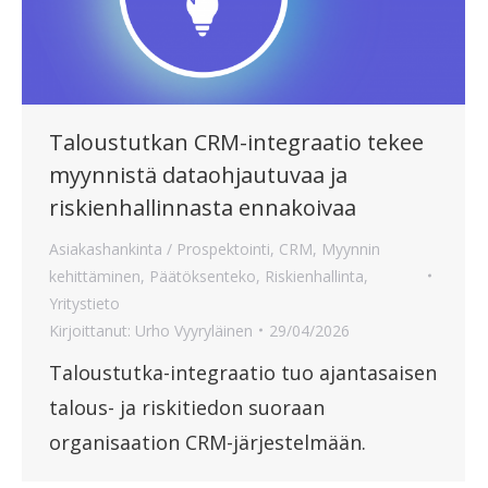
Taloustutkan CRM-integraatio tekee
myynnistä dataohjautuvaa ja
riskienhallinnasta ennakoivaa
Asiakashankinta / Prospektointi
,
CRM
,
Myynnin
kehittäminen
,
Päätöksenteko
,
Riskienhallinta
,
Yritystieto
Kirjoittanut:
Urho Vyyryläinen
29/04/2026
Taloustutka-integraatio tuo ajantasaisen
talous- ja riskitiedon suoraan
organisaation CRM-järjestelmään.