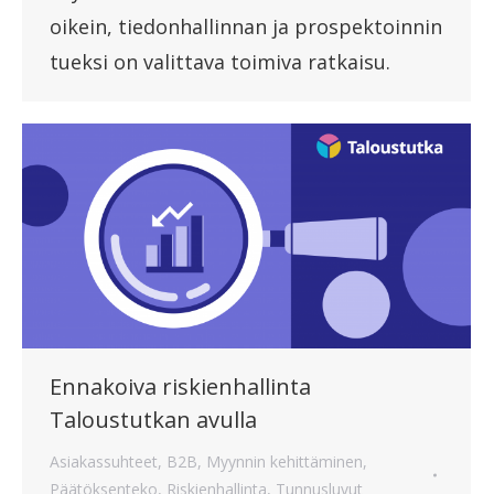
oikein, tiedonhallinnan ja prospektoinnin
tueksi on valittava toimiva ratkaisu.
Ennakoiva riskienhallinta
Taloustutkan avulla
Asiakassuhteet
,
B2B
,
Myynnin kehittäminen
,
Päätöksenteko
,
Riskienhallinta
,
Tunnusluvut