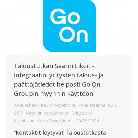
Taloustutkan Saarni Likeit -
integraatio: yritysten talous- ja
päättäjätiedot helposti Go On
Groupin myynnin käyttöön
Asiakashankinta / Prospektointi
,
Asiakastarina
,
B2B
,
CRM
,
Myynnin kehittäminen
,
Yritystieto
Kirjoittanut:
Urho Vyyryläinen
20/03/2024
“Kontaktit löytyvät Taloustutkasta