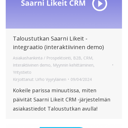
Taloustutkan Saarni Likeit -
integraatio (interaktiivinen demo)
Asiakashankinta / Prospektointi
,
B2B
,
CRM
,
Interaktiivinen demo
,
Myynnin kehittäminen
,
Yritystieto
Kirjoittanut:
Urho Vyyryläinen
09/04/2024
Kokeile parissa minuutissa, miten
päivität Saarni Likeit CRM -järjestelmän
asiakastiedot Taloustutkan avulla!