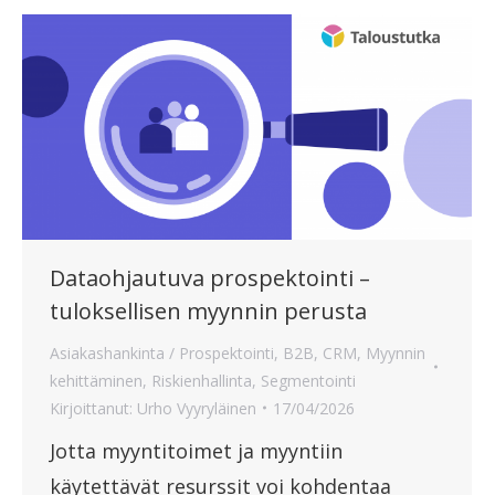
Dataohjautuva prospektointi –
tuloksellisen myynnin perusta
Asiakashankinta / Prospektointi
,
B2B
,
CRM
,
Myynnin
kehittäminen
,
Riskienhallinta
,
Segmentointi
Kirjoittanut:
Urho Vyyryläinen
17/04/2026
Jotta myyntitoimet ja myyntiin
käytettävät resurssit voi kohdentaa