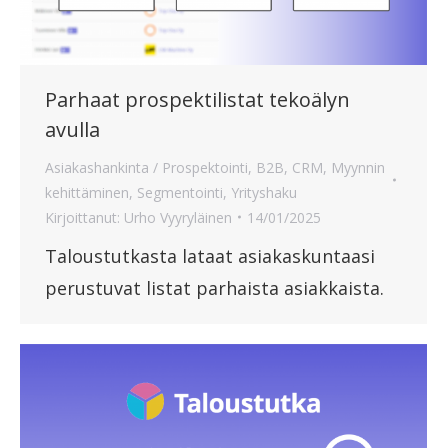
Parhaat prospektilistat tekoälyn
avulla
Asiakashankinta / Prospektointi
,
B2B
,
CRM
,
Myynnin
kehittäminen
,
Segmentointi
,
Yrityshaku
Kirjoittanut:
Urho Vyyryläinen
14/01/2025
Taloustutkasta lataat asiakaskuntaasi
perustuvat listat parhaista asiakkaista.