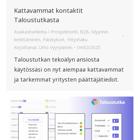
Kattavammat kontaktit
Taloustutkasta
Asiakashankinta / Prospektointi
,
B2B
,
Myynnin
kehittäminen
,
Päivitykset
,
Yrityshaku
Kirjoittanut:
Urho Vyyryläinen
04/02/2025
Taloustutkan tekoälyn ansiosta
käytössäsi on nyt aiempaa kattavammat
ja tarkemmat yritysten päättäjätiedot.