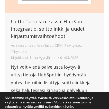
Uutta Taloustutkassa: HubSpot-
integraatio, soittolinkki ja uudet
kirjautumisvaihtoehdot
Asiakassuhteet
,
Avainluvut
,
CRM
,
Päivitykset
,
Yritystieto
Kirjoittanut:
Urho Vyyryläinen
01/03/2022
Nyt voit viedä palvelusta löytyviä
yritystietoja HubSpotiin, hyödyntää
yhteystietoihin lisättyjä soittolinkkejä
sekä halutessasi kirjautua palveluun
Microsoft- tai Google-käyttäjätilillä.
Sivustomme käyttää evästeitä verkkosivustoliikenteen ja
käyttäjämäärien seuraamiseen. Voit jatkaa sivustomme
selaamista hyväksymällä evästeiden käytön.