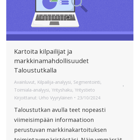
Kartoita kilpailijat ja
markkinamahdollisuudet
Taloustutkalla
Avainluvut
,
Kilpailija-analyysi
,
Segmentointi
,
Toimiala-analyysi
,
Yrityshaku
,
Yritystieto
Kirjoittanut:
Urho Vyyryläinen
23/10/2024
Taloustutkan avulla teet nopeasti
viimeisimpään informaatioon
perustuvan markkinakartoituksen
toimintaympäristöstäsi. Näin ymmärrät