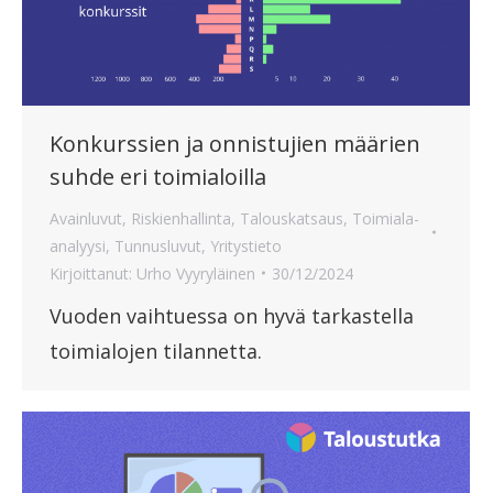
Konkurssien ja onnistujien määrien
suhde eri toimialoilla
Avainluvut
,
Riskienhallinta
,
Talouskatsaus
,
Toimiala-
analyysi
,
Tunnusluvut
,
Yritystieto
Kirjoittanut:
Urho Vyyryläinen
30/12/2024
Vuoden vaihtuessa on hyvä tarkastella
toimialojen tilannetta.