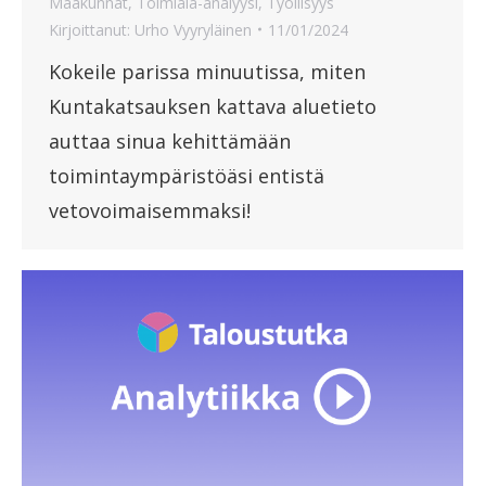
Maakunnat
,
Toimiala-analyysi
,
Työllisyys
Kirjoittanut:
Urho Vyyryläinen
11/01/2024
Kokeile parissa minuutissa, miten
Kuntakatsauksen kattava aluetieto
auttaa sinua kehittämään
toimintaympäristöäsi entistä
vetovoimaisemmaksi!