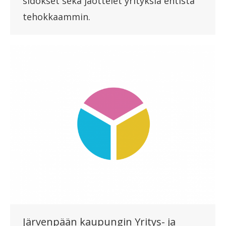
sidokset sekä jaottelet yrityksiä entistä
tehokkaammin.
Järvenpään kaupungin Yritys- ja