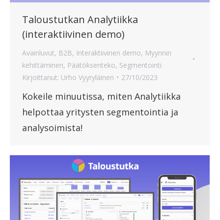
Taloustutkan Analytiikka
(interaktiivinen demo)
Avainluvut
,
B2B
,
Interaktiivinen demo
,
Myynnin
kehittäminen
,
Päätöksenteko
,
Segmentointi
Kirjoittanut:
Urho Vyyryläinen
27/10/2023
Kokeile minuutissa, miten Analytiikka
helpottaa yritysten segmentointia ja
analysoimista!