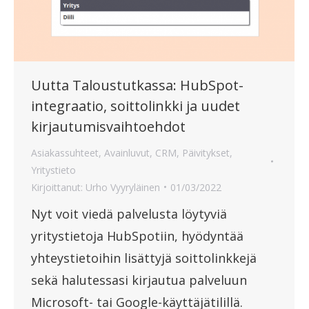
Uutta Taloustutkassa: HubSpot-
integraatio, soittolinkki ja uudet
kirjautumisvaihtoehdot
Asiakassuhteet
,
Avainluvut
,
CRM
,
Päivitykset
,
Yritystieto
Kirjoittanut:
Urho Vyyryläinen
01/03/2022
Nyt voit viedä palvelusta löytyviä
yritystietoja HubSpotiin, hyödyntää
yhteystietoihin lisättyjä soittolinkkejä
sekä halutessasi kirjautua palveluun
Microsoft- tai Google-käyttäjätilillä.