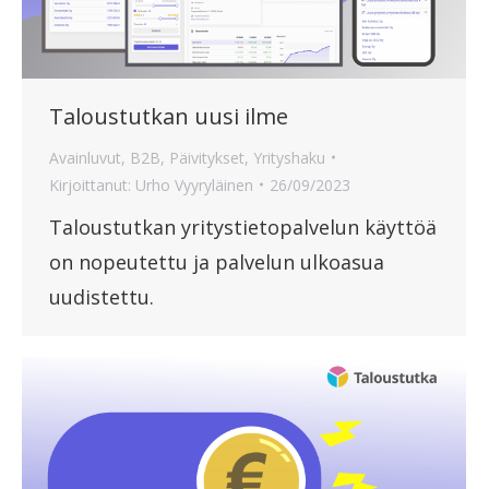
Taloustutkan uusi ilme
Avainluvut
,
B2B
,
Päivitykset
,
Yrityshaku
Kirjoittanut:
Urho Vyyryläinen
26/09/2023
Taloustutkan yritystietopalvelun käyttöä
on nopeutettu ja palvelun ulkoasua
uudistettu.