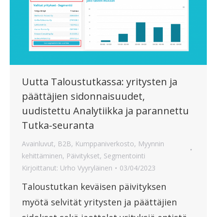
Uutta Taloustutkassa: yritysten ja
päättäjien sidonnaisuudet,
uudistettu Analytiikka ja parannettu
Tutka-seuranta
Avainluvut
,
B2B
,
Kumppaniverkosto
,
Myynnin
kehittäminen
,
Päivitykset
,
Segmentointi
Kirjoittanut:
Urho Vyyryläinen
03/04/2023
Taloustutkan keväisen päivityksen
myötä selvität yritysten ja päättäjien