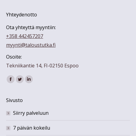
Yhteydenotto
Ota yhteyttä myyntiin:
+358 442457207
myynti@taloustutka.fi
Osoite:
Tekniikantie 14, FI-02150 Espoo
Find us on:
Facebook
Twitter
Linkedin
Sivusto
Siirry palveluun
7 päivän kokeilu