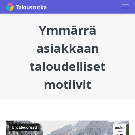
Ymmärrä
asiakkaan
taloudelliset
motiivit
You are here:
Uncategorized
touko