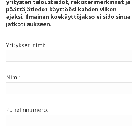
yritysten taloustiedot, rekisterimerkinnät ja
päättäjätiedot käyttöösi kahden viikon
ajaksi. Ilmainen koekäyttöjakso ei sido sinua
jatkotilaukseen.
Yrityksen nimi:
Nimi:
Puhelinnumero: