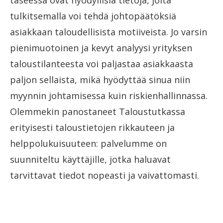
taseessa ovat hyödyllisiä tietoja, joita
tulkitsemalla voi tehdä johtopäätöksiä
asiakkaan taloudellisista motiiveista. Jo varsin
pienimuotoinen ja kevyt analyysi yrityksen
taloustilanteesta voi paljastaa asiakkaasta
paljon sellaista, mikä hyödyttää sinua niin
myynnin johtamisessa kuin riskienhallinnassa.
Olemmekin panostaneet Taloustutkassa
erityisesti taloustietojen rikkauteen ja
helppolukuisuuteen: palvelumme on
suunniteltu käyttäjille, jotka haluavat
tarvittavat tiedot nopeasti ja vaivattomasti.