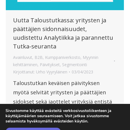
Uutta Taloustutkassa: yritysten ja
päättäjien sidonnaisuudet,
uudistettu Analytiikka ja parannettu
Tutka-seuranta
Avainluvut
,
B2B
,
Kumppaniverkosto
,
Myynnin
kehittäminen
,
Päivitykset
,
Segmentointi
Kirjoittanut:
Urho Vyyryläinen
03/04/2023
Taloustutkan keväisen päivityksen
myötä selvität yritysten ja päättäjien
sidokset sekä jaottelet yrityksiä entistä
tehokkaammin.
Sivustomme käyttää evästeitä verkkosivustoliikenteen ja
käyttäjämäärien seuraamiseen. Voit jatkaa sivustomme
selaamista hyväksymällä evästeiden käytön.