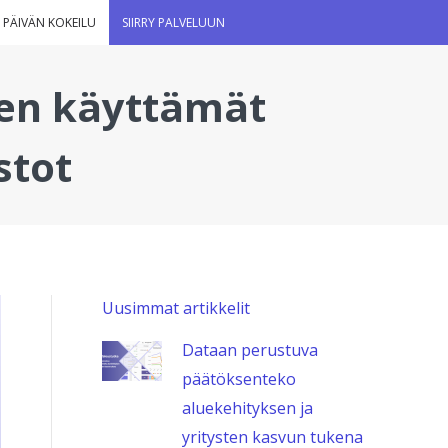
 PÄIVÄN KOKEILU
SIIRRY PALVELUUN
ten käyttämät
stot
Uusimmat artikkelit
Dataan perustuva
päätöksenteko
aluekehityksen ja
yritysten kasvun tukena