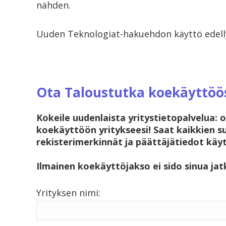
nähden.
Uuden Teknologiat-hakuehdon käyttö edelly
Ota Taloustutka koekäyttöös
Kokeile uudenlaista yritystietopalvelua:
koekäyttöön yritykseesi! Saat kaikkien s
rekisterimerkinnät ja päättäjätiedot käyt
Ilmainen koekäyttöjakso ei sido sinua jat
Yrityksen nimi: