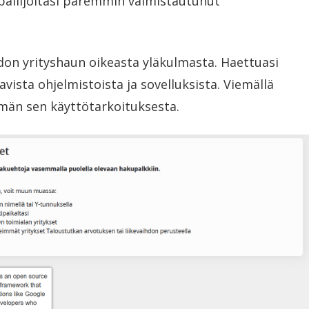
ilpailijoitasi paremmin valmistautunut
don yrityshaun oikeasta yläkulmasta. Haettuasi
vista ohjelmistoista ja sovelluksista. Viemällä
elmän sen käyttötarkoituksesta.