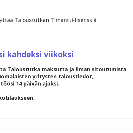
ttää Taloustutkan Timantti-lisenssiä.
i kahdeksi viikoksi
 ota Taloustutka maksutta ja ilman sitoutumista
uomalaisten yritysten taloustiedot,
töösi 14 päivän ajaksi.
kotilaukseen.