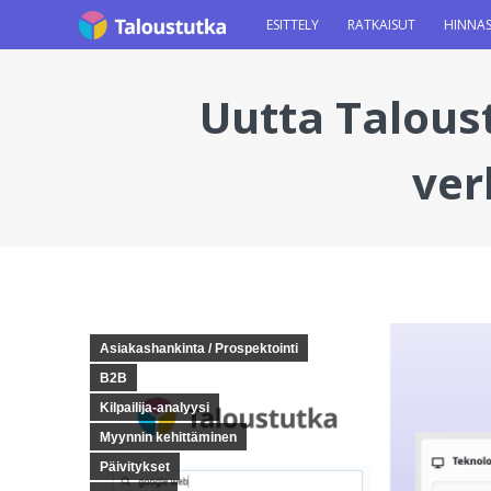
ESITTELY
RATKAISUT
HINNA
Uutta Talous
ver
You are here:
Asiakashankinta / Prospektointi
B2B
Kilpailija-analyysi
Myynnin kehittäminen
Päivitykset