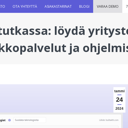
STO
OTA YHTEYTTÄ
ASIAKASTARINAT
BLOGI
VARAA DEMO
7
tutkassa: löydä yritys
kkopalvelut ja ohjelmi
tammi
24
2024