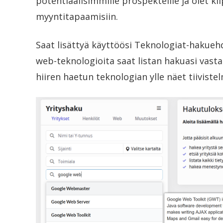
potentiaalisimmille prospekteille ja olet k
myyntitapaamisiin.
Saat lisättyä käyttöösi Teknologiat-hakueh
web-teknologioita saat listan hakuasi vastaa
hiiren haetun teknologian ylle näet tiivist