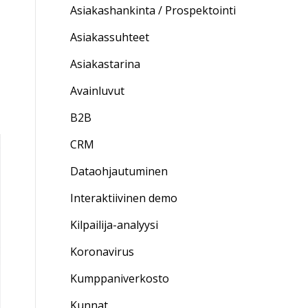
Asiakashankinta / Prospektointi
Asiakassuhteet
Asiakastarina
Avainluvut
B2B
CRM
Dataohjautuminen
Interaktiivinen demo
Kilpailija-analyysi
Koronavirus
Kumppaniverkosto
Kunnat