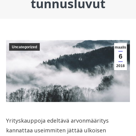
tunnusluvut
You are here:
Uncategorized
maalis
6
2018
Yrityskauppoja edeltävä arvonmääritys
kannattaa useimmiten jättää ulkoisen