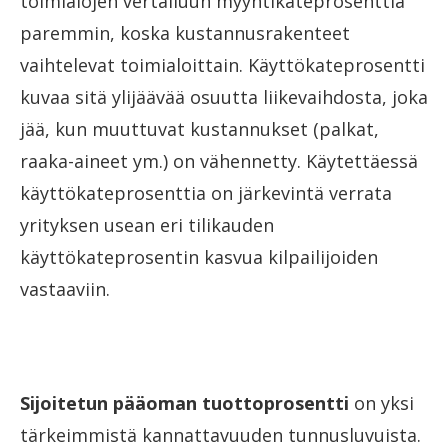
toimialojen vertailuun myyntikateprosenttia
paremmin, koska kustannusrakenteet
vaihtelevat toimialoittain. Käyttökateprosentti
kuvaa sitä ylijäävää osuutta liikevaihdosta, joka
jää, kun muuttuvat kustannukset (palkat,
raaka-aineet ym.) on vähennetty. Käytettäessä
käyttökateprosenttia on järkevintä verrata
yrityksen usean eri tilikauden
käyttökateprosentin kasvua kilpailijoiden
vastaaviin.
Sijoitetun pääoman tuottoprosentti
on yksi
tärkeimmistä kannattavuuden tunnusluvuista.