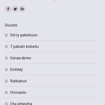
Find us on:
Facebook
Twitter
Linkedin
Sivusto
Siirry palveluun
7 päivän kokeilu
Varaa demo
Esittely
Ratkaisut
Hinnasto
Ota yhteyttä