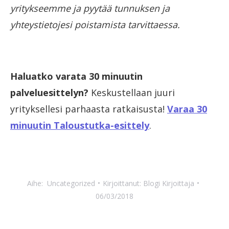
yritykseemme ja pyytää tunnuksen ja
yhteystietojesi poistamista tarvittaessa.
Haluatko varata 30 minuutin
palveluesittelyn?
Keskustellaan juuri
yrityksellesi parhaasta ratkaisusta!
Varaa 30
minuutin Taloustutka-esittely
.
Aihe:
Uncategorized
Kirjoittanut:
Blogi Kirjoittaja
06/03/2018