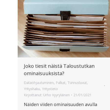
Joko tiesit näistä Taloustutkan
ominaisuuksista?
Dataohjautuminen
,
Palkat
,
Tunnusluvut
,
Yrityshaku
,
Yritystieto
Kirjoittanut:
Urho Vyyryläinen
21/01/2021
Näiden viiden ominaisuuden avulla