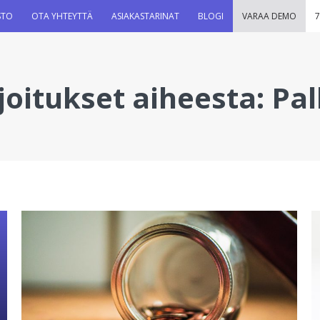
STO
OTA YHTEYTTÄ
ASIAKASTARINAT
BLOGI
VARAA DEMO
7
joitukset aiheesta:
Pal