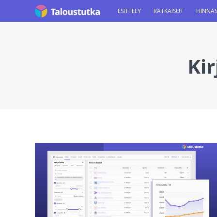
ESITTELY
RATKAISUT
HINNA
Kir
You are here: