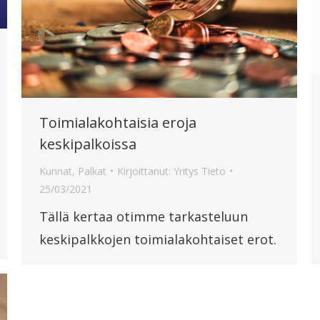
Toimialakohtaisia eroja
keskipalkoissa
Kunnat
,
Palkat
Kirjoittanut:
Yritys Tieto
25/03/2021
Tällä kertaa otimme tarkasteluun
keskipalkkojen toimialakohtaiset erot.