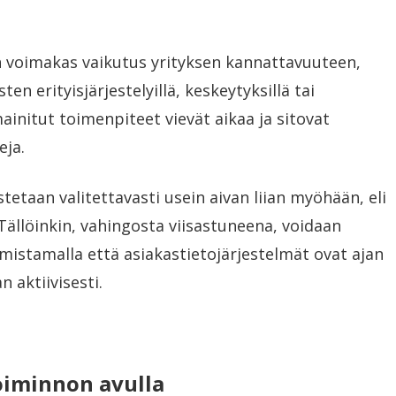
in voimakas vaikutus yrityksen kannattavuuteen,
en erityisjärjestelyillä, keskeytyksillä tai
ainitut toimenpiteet vievät aikaa ja sitovat
eja.
tetaan valitettavasti usein aivan liian myöhään, eli
. Tällöinkin, vahingosta viisastuneena, voidaan
rmistamalla että asiakastietojärjestelmät ovat ajan
n aktiivisesti.
oiminnon avulla