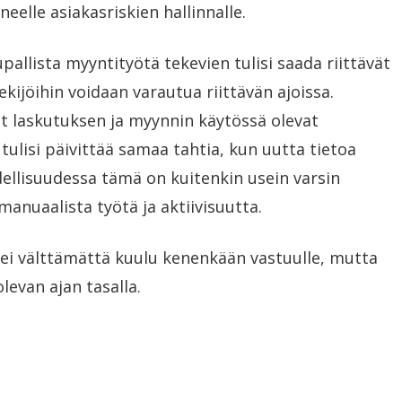
eelle asiakasriskien hallinnalle.
allista myyntityötä tekevien tulisi saada riittävät
tekijöihin voidaan varautua riittävän ajoissa.
at laskutuksen ja myynnin käytössä olevat
 tulisi päivittää samaa tahtia, kun uutta tietoa
dellisuudessa tämä on kuitenkin usein varsin
anuaalista työtä ja aktiivisuutta.
ei välttämättä kuulu kenenkään vastuulle, mutta
levan ajan tasalla.