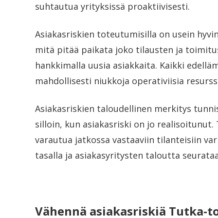
suhtautua yrityksissä proaktiivisesti.
Asiakasriskien toteutumisilla on usein hyv
mitä pitää paikata joko tilausten ja toimitust
hankkimalla uusia asiakkaita. Kaikki edelläm
mahdollisesti niukkoja operativiisia resurss
Asiakasriskien taloudellinen merkitys tunnis
silloin, kun asiakasriski on jo realisoitunut
varautua jatkossa vastaaviin tilanteisiin va
tasalla ja asiakasyritysten taloutta seurataa
Vähennä asiakasriskiä Tutka-t