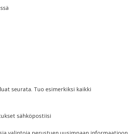
essä
aluat seurata. Tuo esimerkiksi kaikki
tukset sähköpostiisi
isia valintoja perustuen uusimpaan informaatioon