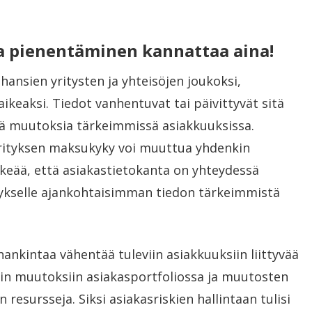
ja pienentäminen kannattaa aina!
hansien yritysten ja yhteisöjen joukoksi,
ikeaksi. Tiedot vanhentuvat tai päivittyvät sitä
siä muutoksia tärkeimmissä asiakkuuksissa.
 yrityksen maksukyky voi muuttua yhdenkin
ärkeää, että asiakastietokanta on yhteydessä
tykselle ajankohtaisimman tiedon tärkeimmistä
ankintaa vähentää tuleviin asiakkuuksiin liittyvää
piin muutoksiin asiakasportfoliossa ja muutosten
resursseja. Siksi asiakasriskien hallintaan tulisi