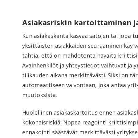
Asiakasriskin kartoittaminen 
Kun asiakaskanta kasvaa satojen tai jopa tu
yksittäisten asiakkaiden seuraaminen käy va
tahtia, että on mahdotonta havaita kriitti
Avainhenkilöt ja yhteystiedot vaihtuvat ja
tilikauden aikana merkittävästi. Siksi on t
automaattiseen valvontaan, joka antaa yri
muutoksista.
Huolellinen asiakaskartoitus ennen asiakash
kokonaisriskiä. Nopea reagointi kriittisim
ennakointi säästävät merkittävästi yrityksen 