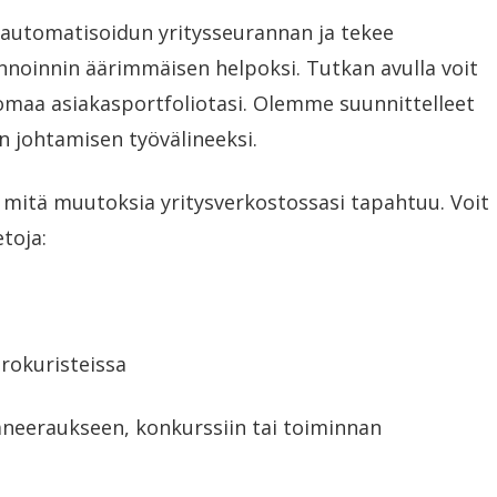
automatisoidun yritysseurannan ja tekee
nnoinnin äärimmäisen helpoksi. Tutkan avulla voit
 omaa asiakasportfoliotasi. Olemme suunnittelleet
n johtamisen työvälineeksi.
, mitä muutoksia yritysverkostossasi tapahtuu. Voit
etoja:
prokuristeissa
saneeraukseen, konkurssiin tai toiminnan