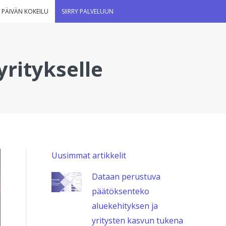
 PÄIVÄN KOKEILU
SIIRRY PALVELUUN
yritykselle
Uusimmat artikkelit
Dataan perustuva
päätöksenteko
aluekehityksen ja
yritysten kasvun tukena