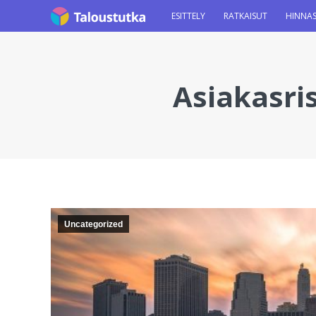
ESITTELY
RATKAISUT
HINNA
Asiakasris
You are here:
Uncategorized