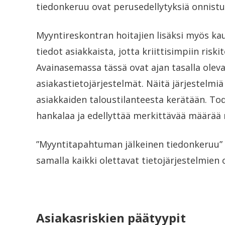
tiedonkeruu ovat perusedellytyksiä onnistun
Myyntireskontran hoitajien lisäksi myös kaup
tiedot asiakkaista, jotta kriittisimpiin riski
Avainasemassa tässä ovat ajan tasalla olev
asiakastietojärjestelmät. Näitä järjestelmiä
asiakkaiden taloustilanteesta kerätään. To
hankalaa ja edellyttää merkittävää määrää m
”Myyntitapahtuman jälkeinen tiedonkeruu” 
samalla kaikki olettavat tietojärjestelmien o
Asiakasriskien päätyypit