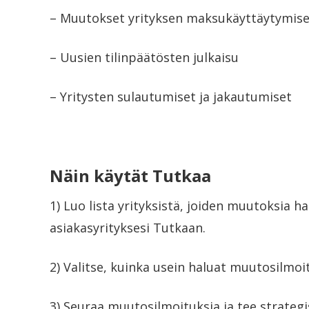
– Muutokset yrityksen maksukäyttäytymis
– Uusien tilinpäätösten julkaisu
– Yritysten sulautumiset ja jakautumiset
Näin käytät Tutkaa
1) Luo lista yrityksistä, joiden muutoksia h
asiakasyrityksesi Tutkaan.
2) Valitse, kuinka usein haluat muutosilmoi
3) Seuraa muutosilmoituksia ja tee strateg