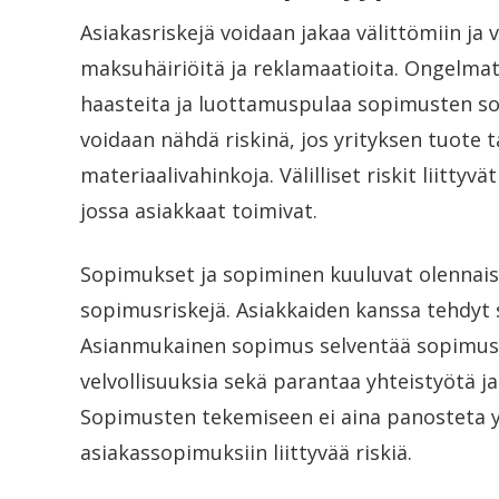
Asiakasriskejä voidaan jakaa välittömiin ja vä
maksuhäiriöitä ja reklamaatioita. Ongelma
haasteita ja luottamuspulaa sopimusten so
voidaan nähdä riskinä, jos yrityksen tuote t
materiaalivahinkoja. Välilliset riskit liitty
jossa asiakkaat toimivat.
Sopimukset ja sopiminen kuuluvat olennaise
sopimusriskejä. Asiakkaiden kanssa tehdyt 
Asianmukainen sopimus selventää sopimusku
velvollisuuksia sekä parantaa yhteistyötä 
Sopimusten tekemiseen ei aina panosteta yri
asiakassopimuksiin liittyvää riskiä.