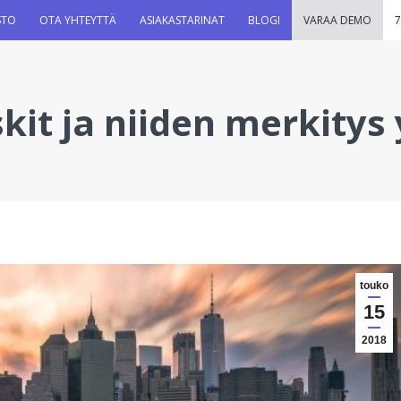
STO
OTA YHTEYTTÄ
ASIAKASTARINAT
BLOGI
VARAA DEMO
7
kit ja niiden merkitys 
touko
15
2018