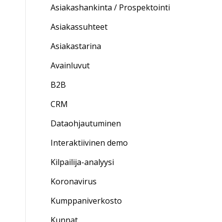
Asiakashankinta / Prospektointi
Asiakassuhteet
Asiakastarina
Avainluvut
B2B
CRM
Dataohjautuminen
Interaktiivinen demo
Kilpailija-analyysi
Koronavirus
Kumppaniverkosto
Kunnat