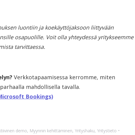
uksen luontiin ja koekäyttöjaksoon liittyvään
nsille osapuolille. Voit olla yhteydessä yritykseemme
mista tarvittaessa.
elyn?
Verkkotapaamisessa kerromme, miten
arhaalla mahdollisella tavalla.
Microsoft Bookings)
ktiivinen demo
,
Myynnin kehittäminen
,
Yrityshaku
,
Yritystieto