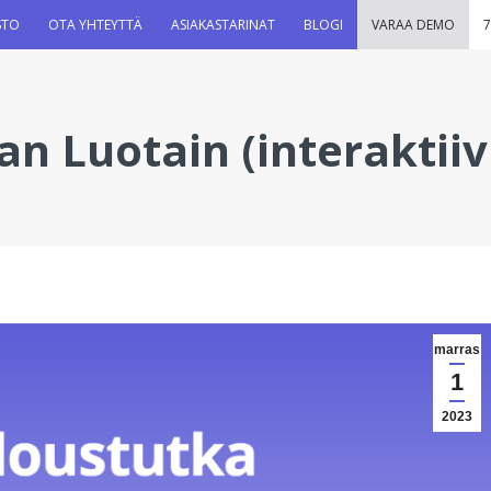
STO
OTA YHTEYTTÄ
ASIAKASTARINAT
BLOGI
VARAA DEMO
7
an Luotain (interaktii
marras
1
2023