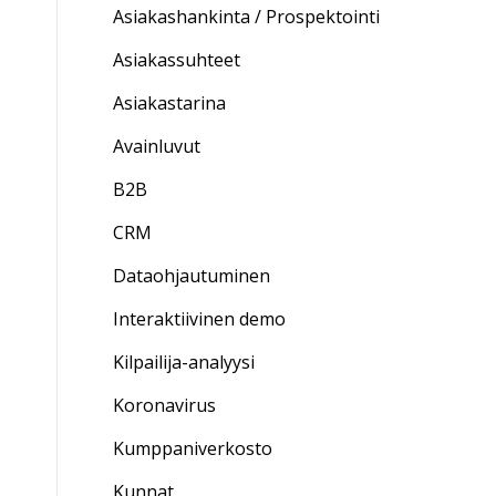
Asiakashankinta / Prospektointi
Asiakassuhteet
Asiakastarina
Avainluvut
B2B
CRM
Dataohjautuminen
Interaktiivinen demo
Kilpailija-analyysi
Koronavirus
Kumppaniverkosto
Kunnat