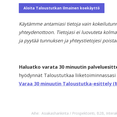
Käytämme antamiasi tietoja vain kokeilutunn
yhteydenottoon. Tietojasi ei luovuteta kolma
ja pyytää tunnuksen ja yhteystietojesi poista
Haluatko varata 30 minuutin palveluesitt
hyödynnät Taloustutkaa liiketoiminnassasi p
Varaa 30 minuutin Taloustutka-esittely (
Aihe:
Asiakashankinta / Prospektointi
,
B2B
,
Intera