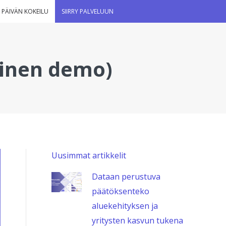
 PÄIVÄN KOKEILU
SIIRRY PALVELUUN
vinen demo)
Uusimmat artikkelit
Dataan perustuva
päätöksenteko
aluekehityksen ja
yritysten kasvun tukena