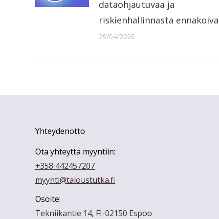
dataohjautuvaa ja
riskienhallinnasta ennakoiv
29/04/2026
Yhteydenotto
Ota yhteyttä myyntiin:
+358 442457207
myynti@taloustutka.fi
Osoite:
Tekniikantie 14, FI-02150 Espoo