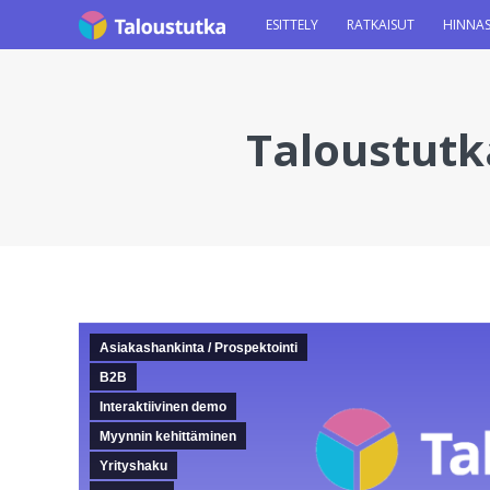
ESITTELY
RATKAISUT
HINNA
Taloustutk
You are here:
Asiakashankinta / Prospektointi
B2B
Interaktiivinen demo
Myynnin kehittäminen
Yrityshaku