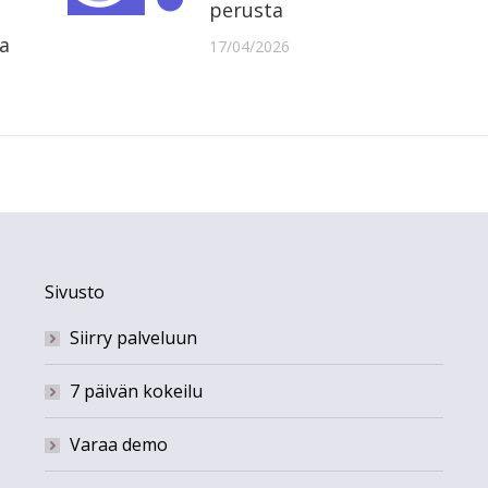
perusta
aa
17/04/2026
Sivusto
Siirry palveluun
7 päivän kokeilu
Varaa demo