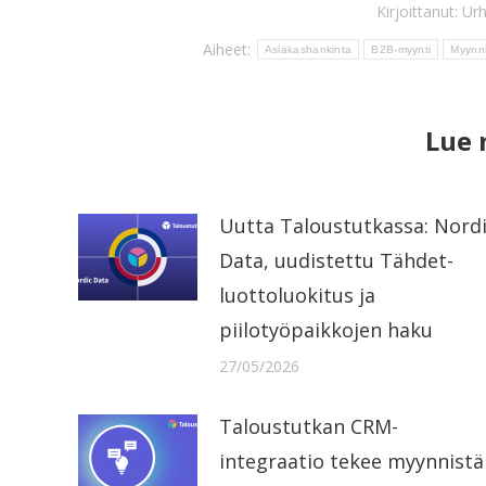
Kirjoittanut:
Urh
Aiheet:
Asiakashankinta
B2B-myynti
Myynni
Lue
Uutta Taloustutkassa: Nord
Data, uudistettu Tähdet-
luottoluokitus ja
piilotyöpaikkojen haku
27/05/2026
Taloustutkan CRM-
integraatio tekee myynnistä