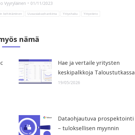
o Vyyryläinen
01/11/2023
n kehittäminen
Uusasiakashankinta
Yrityshaku
Yritystieto
 myös nämä
ic
Hae ja vertaile yritysten
keskipalkkoja Taloustutkassa
19/05/2026
Dataohjautuva prospektointi
– tuloksellisen myynnin