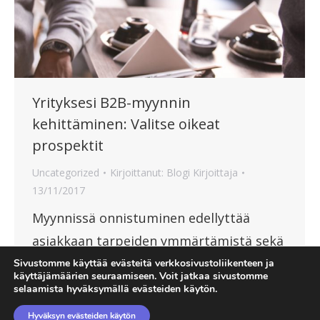
Yrityksesi B2B-myynnin
kehittäminen: Valitse oikeat
prospektit
Uncategorized
Kirjoittanut:
Blogi Kirjoittaja
13/11/2017
Myynnissä onnistuminen edellyttää
asiakkaan tarpeiden ymmärtämistä sekä
oikeiden ratkaisujen tarjoamista.
Sivustomme käyttää evästeitä verkkosivustoliikenteen ja
käyttäjämäärien seuraamiseen. Voit jatkaa sivustomme
selaamista hyväksymällä evästeiden käytön.
Hyväksyn evästeiden käytön