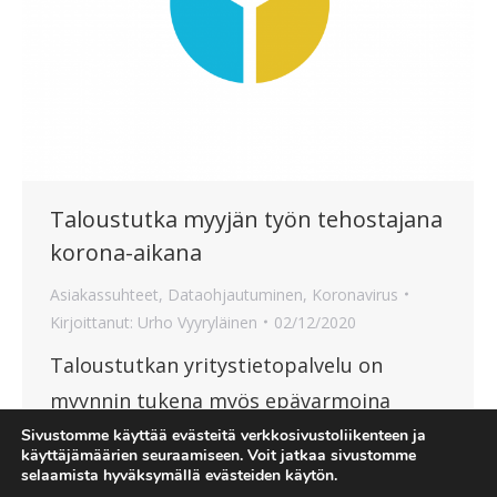
Taloustutka myyjän työn tehostajana
korona-aikana
Asiakassuhteet
,
Dataohjautuminen
,
Koronavirus
Kirjoittanut:
Urho Vyyryläinen
02/12/2020
Taloustutkan yritystietopalvelu on
myynnin tukena myös epävarmoina
aikoina.
Sivustomme käyttää evästeitä verkkosivustoliikenteen ja
käyttäjämäärien seuraamiseen. Voit jatkaa sivustomme
selaamista hyväksymällä evästeiden käytön.