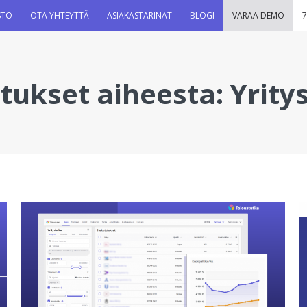
STO
OTA YHTEYTTÄ
ASIAKASTARINAT
BLOGI
VARAA DEMO
7
itukset aiheesta:
Yrity