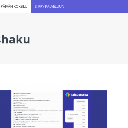
 PÄIVÄN KOKEILU
SIIRRY PALVELUUN
shaku