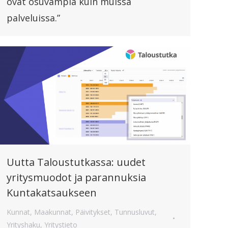
ovat osuvampia kuin muissa
palveluissa.”
Uutta Taloustutkassa: uudet
yritysmuodot ja parannuksia
Kuntakatsaukseen
Kunnat
,
Maakunnat
,
Päivitykset
,
Tunnusluvut
,
Yrityshaku
,
Yritystieto