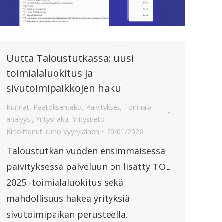
Uutta Taloustutkassa: uusi
toimialaluokitus ja
sivutoimipaikkojen haku
Kunnat
,
Päätöksenteko
,
Päivitykset
,
Toimiala-
analyysi
,
Yrityshaku
,
Yritystieto
Kirjoittanut:
Urho Vyyryläinen
20/01/2026
Taloustutkan vuoden ensimmäisessä
päivityksessä palveluun on lisätty TOL
2025 -toimialaluokitus sekä
mahdollisuus hakea yrityksiä
sivutoimipaikan perusteella.