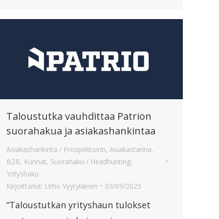
Taloustutka vauhdittaa Patrion
suorahakua ja asiakashankintaa
Asiakashankinta / Prospektointi
,
Asiakastarina
,
B2B
,
Kunnat
,
Suorahaku / Headhunting
,
Yrityshaku
Kirjoittanut:
Urho Vyyryläinen
03/09/2025
“Taloustutkan yrityshaun tulokset