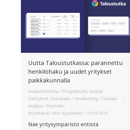
Uutta Taloustutkassa: parannettu
henkilöhaku ja uudet yritykset
paikkakunnalla
Asiakashankinta / Prospektointi
,
Kunnat
,
Päivitykset
,
Suorahaku / Headhunting
,
Toimiala-
analyysi
,
Yrityshaku
Kirjoittanut:
Urho Vyyryläinen
10/10/2025
Näe yritysympäristö entistä