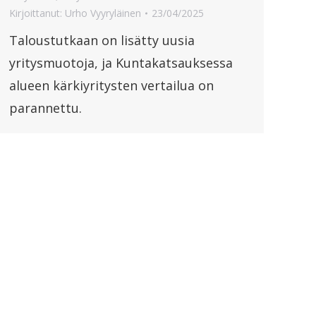
Kirjoittanut:
Urho Vyyryläinen
23/04/2025
Taloustutkaan on lisätty uusia
yritysmuotoja, ja Kuntakatsauksessa
alueen kärkiyritysten vertailua on
parannettu.