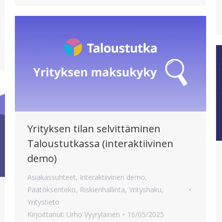
Yrityksen tilan selvittäminen
Taloustutkassa (interaktiivinen
demo)
Asiakassuhteet
,
Interaktiivinen demo
,
Päätöksenteko
,
Riskienhallinta
,
Yrityshaku
,
Yritystieto
Kirjoittanut:
Urho Vyyryläinen
16/05/2025