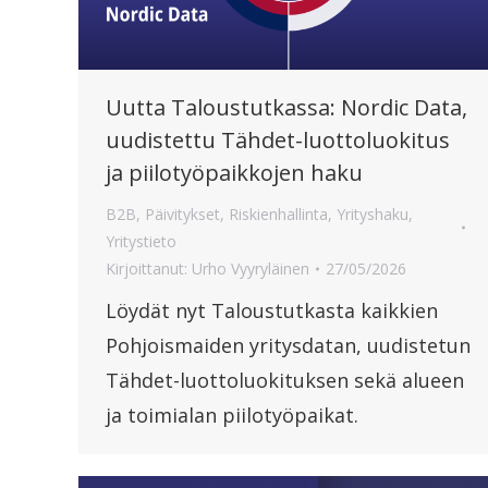
Uutta Taloustutkassa: Nordic Data,
uudistettu Tähdet-luottoluokitus
ja piilotyöpaikkojen haku
B2B
,
Päivitykset
,
Riskienhallinta
,
Yrityshaku
,
Yritystieto
Kirjoittanut:
Urho Vyyryläinen
27/05/2026
Löydät nyt Taloustutkasta kaikkien
Pohjoismaiden yritysdatan, uudistetun
Tähdet-luottoluokituksen sekä alueen
ja toimialan piilotyöpaikat.