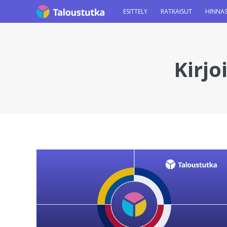
ESITTELY
RATKAISUT
HINNA
Kirjo
You are here: