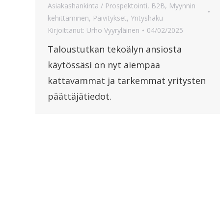
Asiakashankinta / Prospektointi
,
B2B
,
Myynnin
kehittäminen
,
Päivitykset
,
Yrityshaku
Kirjoittanut:
Urho Vyyryläinen
04/02/2025
Taloustutkan tekoälyn ansiosta
käytössäsi on nyt aiempaa
kattavammat ja tarkemmat yritysten
päättäjätiedot.