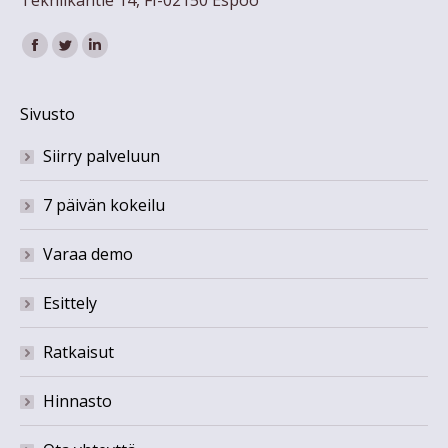
Tekniikantie 14, FI-02150 Espoo
Find us on:
Facebook
Twitter
Linkedin
Sivusto
Siirry palveluun
7 päivän kokeilu
Varaa demo
Esittely
Ratkaisut
Hinnasto