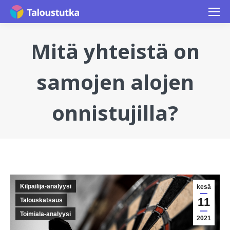
Mitä yhteistä on
samojen alojen
onnistujilla?
You are here:
Kilpailija-analyysi
kesä
11
Talouskatsaus
Toimiala-analyysi
2021