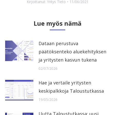
Kirjoittanut:
Yritys Tieto
11/06/2021
Lue myös nämä
Dataan perustuva
päätöksenteko aluekehityksen
ja yritysten kasvun tukena
02/07/2026
Hae ja vertaile yritysten
keskipalkkoja Taloustutkassa
19/05/2026
Uutta Taloustutkassa: uusi