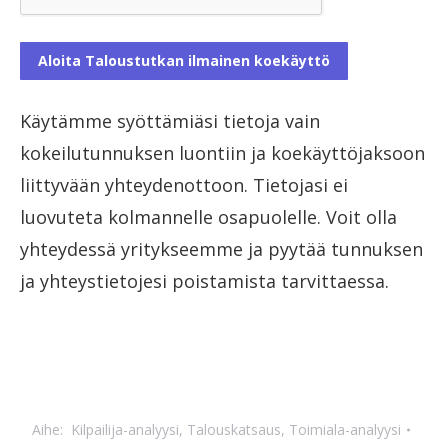
Käytämme syöttämiäsi tietoja vain
kokeilutunnuksen luontiin ja koekäyttöjaksoon
liittyvään yhteydenottoon. Tietojasi ei
luovuteta kolmannelle osapuolelle. Voit olla
yhteydessä yritykseemme ja pyytää tunnuksen
ja yhteystietojesi poistamista tarvittaessa.
Aihe:
Kilpailija-analyysi
,
Talouskatsaus
,
Toimiala-analyysi