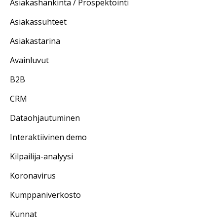
Asiakashankinta / Prospektointi
Asiakassuhteet
Asiakastarina
Avainluvut
B2B
CRM
Dataohjautuminen
Interaktiivinen demo
Kilpailija-analyysi
Koronavirus
Kumppaniverkosto
Kunnat