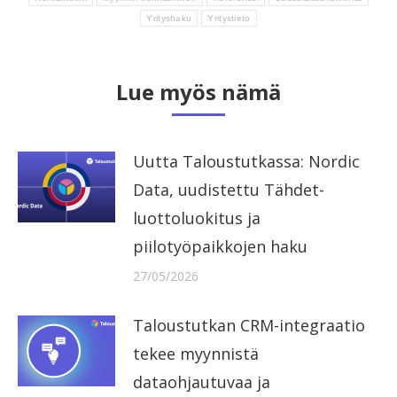
Yrityshaku
Yritystieto
Lue myös nämä
Uutta Taloustutkassa: Nordic
Data, uudistettu Tähdet-
luottoluokitus ja
piilotyöpaikkojen haku
27/05/2026
Taloustutkan CRM-integraatio
tekee myynnistä
dataohjautuvaa ja