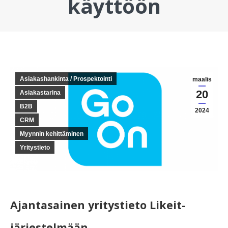
käyttöön
You are here:
Asiakashankinta / Prospektointi
maalis
20
Asiakastarina
B2B
2024
CRM
Myynnin kehittäminen
Yritystieto
Ajantasainen yritystieto Likeit-
järjestelmään