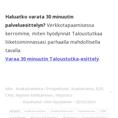
Haluatko varata 30 minuutin
palveluesittelyn?
Verkkotapaamisessa
kerromme, miten hyödynnät Taloustutkaa
liiketoiminnassasi parhaalla mahdollisella
tavalla.
Varaa 30 minuutin Taloustutka-esittely
.
Aihe:
Asiakashankinta / Prospektointi
,
Asiakastarina
,
B2B
,
CRM
,
Myynnin kehittäminen
,
Yritystieto
Kirjoittanut:
Urho Vyyryläinen
20/03/2024
Aiheet:
Asiakashankinta
Asiakasreferenssi
Asiakastarina
CRM
Kontaktointi
Myynnin kehittäminen
Referenssi
Uusasiakashankinta