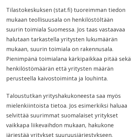
Tilastokeskuksen (stat.fi) tuoreimman tiedon
mukaan teollisuusala on henkilöstöltään
suurin toimiala Suomessa. Jos taas vastaavaa
halutaan tarkastella yritysten lukumäärän
mukaan, suurin toimiala on rakennusala.
Pienimpänä toimialana kärkipaikkaa pitää sekä
henkilöstömäärän että yritysten määrän
perusteella kaivostoiminta ja louhinta.
Taloustutkan yrityshakukoneesta saa myös
mielenkiintoista tietoa.
Jos esimerkiksi haluaa
selvittää suurimmat suomalaiset yritykset
vaikkapa liikevaihdon mukaan, hakukone
järjestää yritykset suuruusjärjestykseen
.