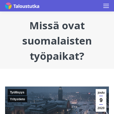
Missä ovat
suomalaisten
työpaikat?
You are here:
Työllisyys
joulu
9
Yritystieto
2020