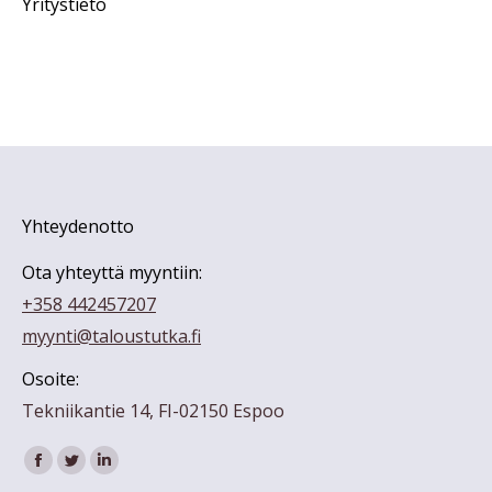
Yritystieto
Yhteydenotto
Ota yhteyttä myyntiin:
+358 442457207
myynti@taloustutka.fi
Osoite:
Tekniikantie 14, FI-02150 Espoo
Find us on:
Facebook
Twitter
Linkedin