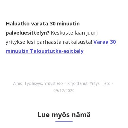
Haluatko varata 30 minuutin
palveluesittelyn?
Keskustellaan juuri
yrityksellesi parhaasta ratkaisusta!
Varaa 30
minuutin Taloustutka-esittely
.
Aihe:
Työllisyys
,
Yritystieto
Kirjoittanut:
Yritys Tieto
09/12/2020
Lue myös nämä