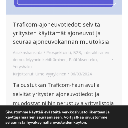
Traficom-ajoneuvotiedot: selvitä
yritysten käyttämät ajoneuvot ja
seuraa ajoneuvokannan muutoksia
Asiakashankinta / Prospektointi
,
B2B
,
Interaktiivinen
demo
,
Myynnin kehittäminen
,
Päätöksenteko
,
Yrityshaku
Kirjoittanut:
Urho Vyyryläinen
06/03/2024
Taloustutkan Traficom-haun avulla
selvität yritysten ajoneuvotiedot ja
muodostat niihin perustuvia yrityslistoja
myynnin tueksi.
Sivustomme käyttää evästeitä verkkosivustoliikenteen ja
käyttäjämäärien seuraamiseen. Voit jatkaa sivustomme
selaamista hyväksymällä evästeiden käytön.