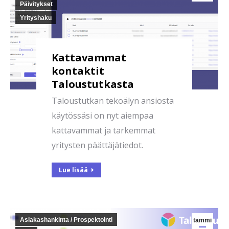
Päivitykset
Yrityshaku
Kattavammat
kontaktit
Taloustutkasta
Taloustutkan tekoälyn ansiosta
käytössäsi on nyt aiempaa
kattavammat ja tarkemmat
yritysten päättäjätiedot.
Lue lisää
Asiakashankinta / Prospektointi
tammi