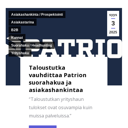
Asiakashankinta / Prospektointi
syys
3
Asiakastarina
B2B
2025
Kunnat
Suorahaku / Headhunting
Yrityshaku
Taloustutka
vauhdittaa Patrion
suorahakua ja
asiakashankintaa
“Taloustutkan yrityshaun
tulokset ovat osuvampia kuin
muissa palveluissa.”