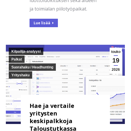
luottoluokituksen sekä alueen
ja toimialan piilotyöpaikat.
Lue lisää
Kilpailija-analyysi
touko
19
Palkat
Suorahaku / Headhunting
2026
Yrityshaku
Hae ja vertaile
yritysten
keskipalkkoja
Taloustutkassa