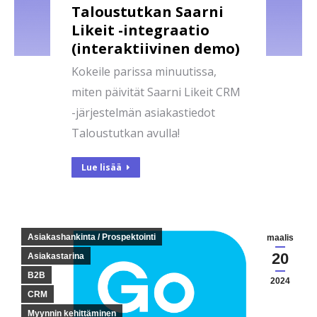
Taloustutkan Saarni
Likeit -integraatio
(interaktiivinen demo)
Kokeile parissa minuutissa,
miten päivität Saarni Likeit CRM
-järjestelmän asiakastiedot
Taloustutkan avulla!
Lue lisää
Asiakashankinta / Prospektointi
maalis
20
Asiakastarina
B2B
2024
CRM
Myynnin kehittäminen