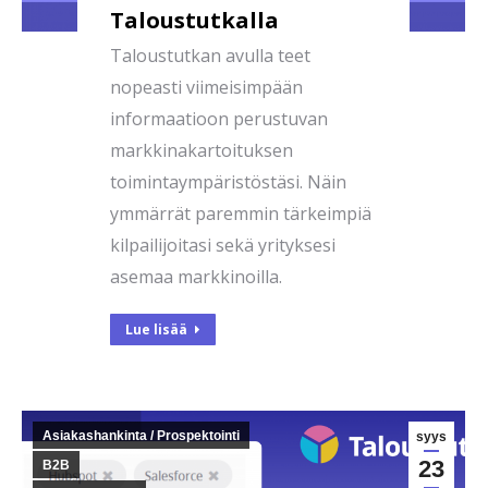
Taloustutkalla
Taloustutkan avulla teet
nopeasti viimeisimpään
informaatioon perustuvan
markkinakartoituksen
toimintaympäristöstäsi. Näin
ymmärrät paremmin tärkeimpiä
kilpailijoitasi sekä yrityksesi
asemaa markkinoilla.
Lue lisää
Asiakashankinta / Prospektointi
syys
23
B2B