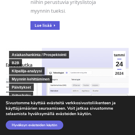
niihin perustuvia yrityslistoja
myynnin tueksi.
Lue lisää
Asiakashankinta / Prospektointi
tammi
24
B2B
Kilpailija-analyysi
2024
Myynnin kehittäminen
Päivitykset
Yrityshaku
Sivustomme käyttää evästeitä verkkosivustoliikenteen ja
käyttäjämäärien seuraamiseen. Voit jatkaa sivustomme
Uutta Taloustutkassa:
selaamista hyväksymällä evästeiden käytön.
löydä yritysten
käyttämät
Hyväksyn evästeiden käytön
verkkopalvelut ja