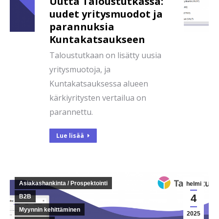
Uutta Taloustutkassa:
uudet yritysmuodot ja
parannuksia
Kuntakatsaukseen
Taloustutkaan on lisätty uusia
yritysmuotoja, ja
Kuntakatsauksessa alueen
kärkiyritysten vertailua on
parannettu.
Lue lisää
Asiakashankinta / Prospektointi
helmi
4
B2B
Myynnin kehittäminen
2025