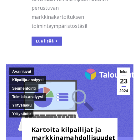
perustuvan
markkinakartoituksen
toimintaympäristöstäsi!
Lue lisää
Avainluvut
loka
23
Kilpailija-analyysi
Segmentointi
2024
Toimiala-analyysi
Yrityshaku
Yritystieto
Kartoita kilpailijat ja
markkinamahdollisuudet