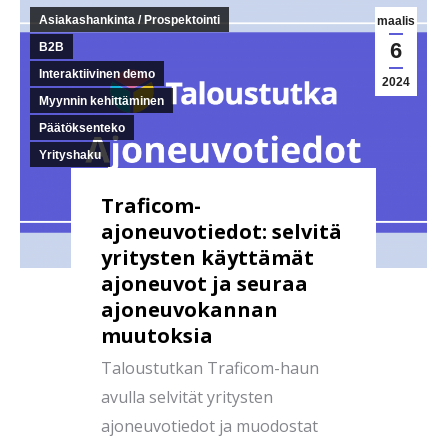
Asiakashankinta / Prospektointi
maalis
6
B2B
Interaktiivinen demo
2024
Myynnin kehittäminen
Päätöksenteko
Yrityshaku
Traficom-
ajoneuvotiedot: selvitä
yritysten käyttämät
ajoneuvot ja seuraa
ajoneuvokannan
muutoksia
Taloustutkan Traficom-haun
avulla selvität yritysten
ajoneuvotiedot ja muodostat