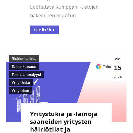
Luotettava Kumppani -tietojen
hakeminen muuttuu.
Lue lisää
Riskienhallinta
elo
15
Talouskatsaus
Toimiala-analyysi
2024
Yrityshaku
Yritystieto
Yritystukia ja -lainoja
saaneiden yritysten
häiriötilat ja