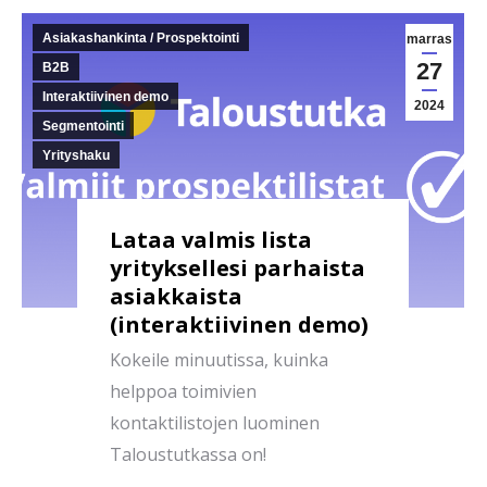
Asiakashankinta / Prospektointi
marras
27
B2B
Interaktiivinen demo
2024
Segmentointi
Yrityshaku
Lataa valmis lista
yrityksellesi parhaista
asiakkaista
(interaktiivinen demo)
Kokeile minuutissa, kuinka
helppoa toimivien
kontaktilistojen luominen
Taloustutkassa on!