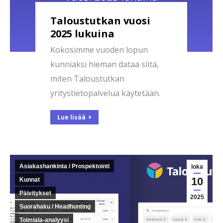
Taloustutkan vuosi
2025 lukuina
Kokosimme vuoden lopun
kunniaksi hieman dataa siitä,
miten Taloustutkan
yritystietopalvelua käytetään.
Lue lisää
Asiakashankinta / Prospektointi
loka
10
Kunnat
Päivitykset
2025
Suorahaku / Headhunting
Toimiala-analyysi