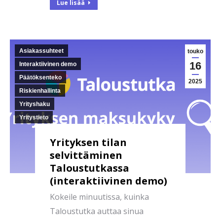
Lue lisää
Asiakassuhteet
touko
16
Interaktiivinen demo
Päätöksenteko
2025
Riskienhallinta
Yrityshaku
Yritystieto
Yrityksen tilan
selvittäminen
Taloustutkassa
(interaktiivinen demo)
Kokeile minuutissa, kuinka
Taloustutka auttaa sinua