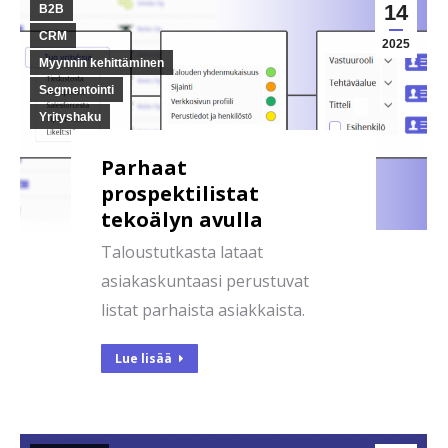
14
B2B
CRM
2025
Myynnin kehittäminen
Segmentointi
Yrityshaku
Parhaat
prospektilistat
tekoälyn avulla
Taloustutkasta lataat
asiakaskuntaasi perustuvat
listat parhaista asiakkaista.
Lue lisää