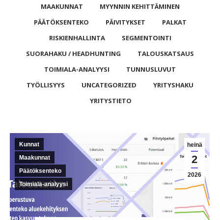
MAAKUNNAT
MYYNNIN KEHITTÄMINEN
PÄÄTÖKSENTEKO
PÄIVITYKSET
PALKAT
RISKIENHALLINTA
SEGMENTOINTI
SUORAHAKU / HEADHUNTING
TALOUSKATSAUS
TOIMIALA-ANALYYSI
TUNNUSLUVUT
TYÖLLISYYS
UNCATEGORIZED
YRITYSHAKU
YRITYSTIETO
Kunnat
heinä
2
Maakunnat
Päätöksenteko
2026
Toimiala-analyysi