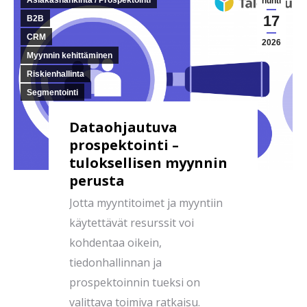
Asiakashankinta / Prospektointi
huhti
17
B2B
CRM
2026
Myynnin kehittäminen
Riskienhallinta
Segmentointi
Dataohjautuva
prospektointi –
tuloksellisen myynnin
perusta
Jotta myyntitoimet ja myyntiin
käytettävät resurssit voi
kohdentaa oikein,
tiedonhallinnan ja
prospektoinnin tueksi on
valittava toimiva ratkaisu.