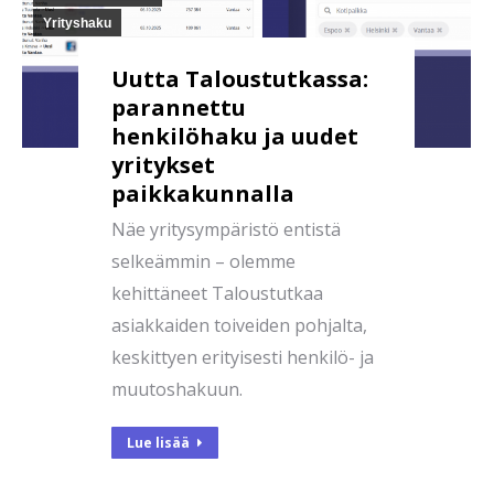
Yrityshaku
Uutta Taloustutkassa:
parannettu
henkilöhaku ja uudet
yritykset
paikkakunnalla
Näe yritysympäristö entistä
selkeämmin – olemme
kehittäneet Taloustutkaa
asiakkaiden toiveiden pohjalta,
keskittyen erityisesti henkilö- ja
muutoshakuun.
Lue lisää