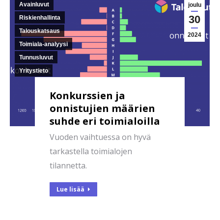
Avainluvut
joulu
30
Riskienhallinta
Talouskatsaus
2024
Toimiala-analyysi
Tunnusluvut
Yritystieto
Konkurssien ja
onnistujien määrien
suhde eri toimialoilla
Vuoden vaihtuessa on hyvä
tarkastella toimialojen
tilannetta.
Lue lisää