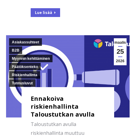
Lue lisää
Asiakassuhteet
maalis
25
B2B
Myynnin kehittäminen
2026
Päätöksenteko
Riskienhallinta
Tunnusluvut
Ennakoiva
riskienhallinta
Taloustutkan avulla
Taloustutkan avulla
riskienhallinta muuttuu