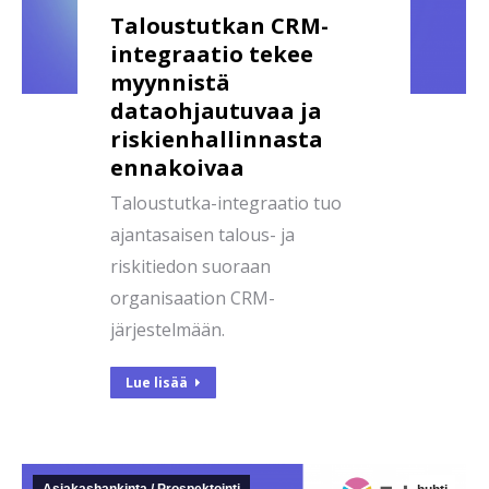
Taloustutkan CRM-
integraatio tekee
myynnistä
dataohjautuvaa ja
riskienhallinnasta
ennakoivaa
Taloustutka-integraatio tuo
ajantasaisen talous- ja
riskitiedon suoraan
organisaation CRM-
järjestelmään.
Lue lisää