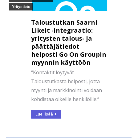
Yritystieto
Taloustutkan Saarni
Likeit -integraatio:
yritysten talous- ja
päättäjätiedot
helposti Go On Groupin
myynnin käyttöön
“Kontaktit löytyvät
Taloustutkasta helposti, jotta
myynti ja markkinointi voidaan
kohdistaa oikeille henkilöille.”
Lue lisää