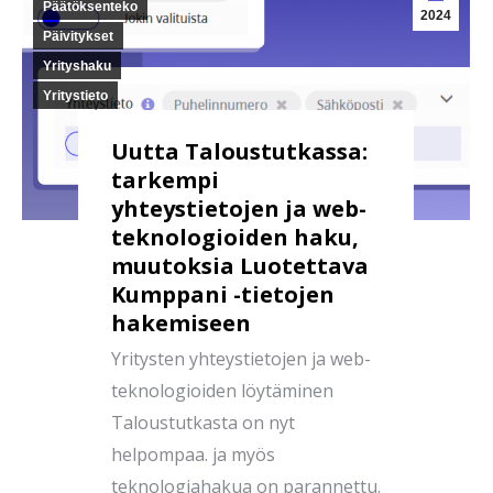
Päätöksenteko
2024
Päivitykset
Yrityshaku
Yritystieto
Uutta Taloustutkassa:
tarkempi
yhteystietojen ja web-
teknologioiden haku,
muutoksia Luotettava
Kumppani -tietojen
hakemiseen
Yritysten yhteystietojen ja web-
teknologioiden löytäminen
Taloustutkasta on nyt
helpompaa. ja myös
teknologiahakua on parannettu.