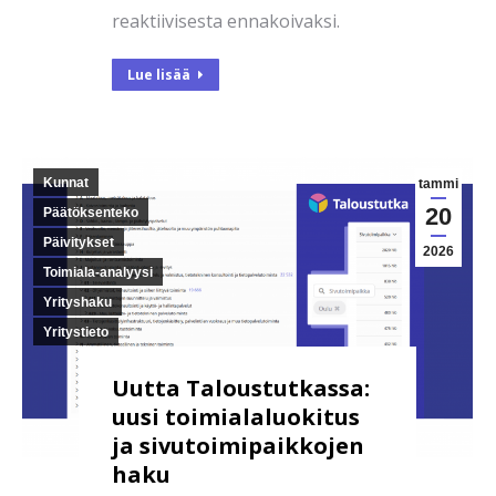
reaktiivisesta ennakoivaksi.
Lue lisää
Kunnat
tammi
20
Päätöksenteko
Päivitykset
2026
Toimiala-analyysi
Yrityshaku
Yritystieto
Uutta Taloustutkassa:
uusi toimialaluokitus
ja sivutoimipaikkojen
haku