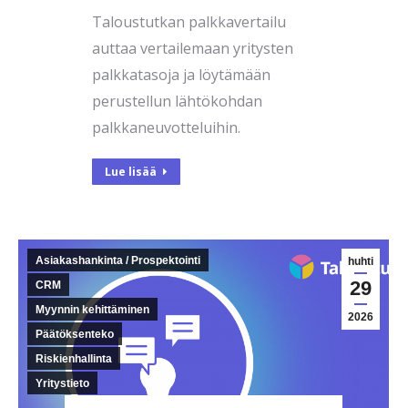
Taloustutkan palkkavertailu
auttaa vertailemaan yritysten
palkkatasoja ja löytämään
perustellun lähtökohdan
palkkaneuvotteluihin.
Lue lisää
Asiakashankinta / Prospektointi
huhti
29
CRM
Myynnin kehittäminen
2026
Päätöksenteko
Riskienhallinta
Yritystieto