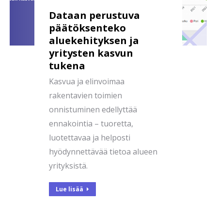
Dataan perustuva
päätöksenteko
aluekehityksen ja
yritysten kasvun
tukena
Kasvua ja elinvoimaa
rakentavien toimien
onnistuminen edellyttää
ennakointia – tuoretta,
luotettavaa ja helposti
hyödynnettävää tietoa alueen
yrityksistä.
Lue lisää