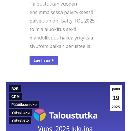
Taloustutkan vuoden
ensimmäisessä päivityksessä
palveluun on lisätty TOL 2025 -
toimialaluokitus sekä
mahdollisuus hakea yrityksiä
sivutoimipaikan perusteella.
Lue lisää
B2B
joulu
19
CRM
Päätöksenteko
2025
Yrityshaku
Yritystieto