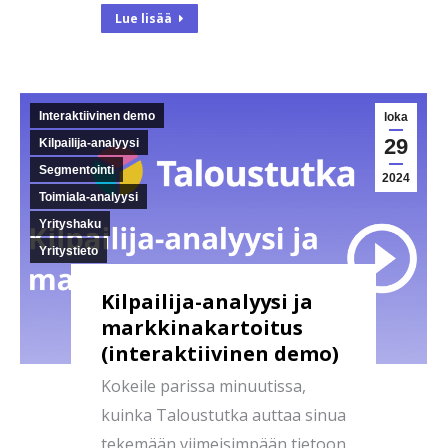
Lue lisää
Interaktiivinen demo
loka
29
Kilpailija-analyysi
Segmentointi
2024
Toimiala-analyysi
Yrityshaku
Yritystieto
Kilpailija-analyysi ja
markkinakartoitus
(interaktiivinen demo)
Kokeile parissa minuutissa,
kuinka Taloustutka auttaa sinua
tekemään viimeisimpään tietoon