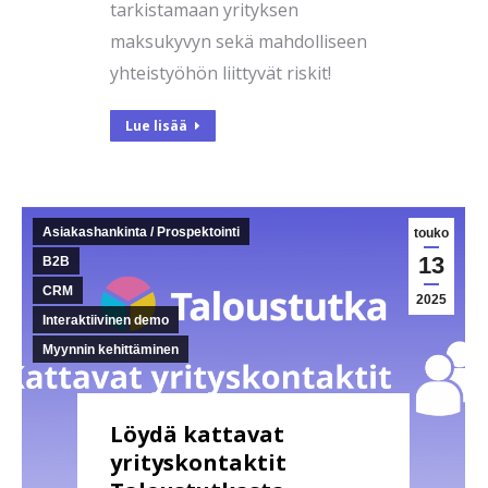
tarkistamaan yrityksen
maksukyvyn sekä mahdolliseen
yhteistyöhön liittyvät riskit!
Lue lisää
Asiakashankinta / Prospektointi
touko
13
B2B
CRM
2025
Interaktiivinen demo
Myynnin kehittäminen
Löydä kattavat
yrityskontaktit