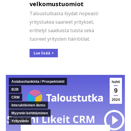
velkomustuomiot
Taloustutkasta löydät nopeasti
yritystukea saaneet yritykset,
erittelyt saaduista tuista sekä
tuoreet yritysten häiriötilat.
Lue lisää
Asiakashankinta / Prospektointi
huhti
9
B2B
CRM
2024
Interaktiivinen demo
Myynnin kehittäminen
Yritystieto