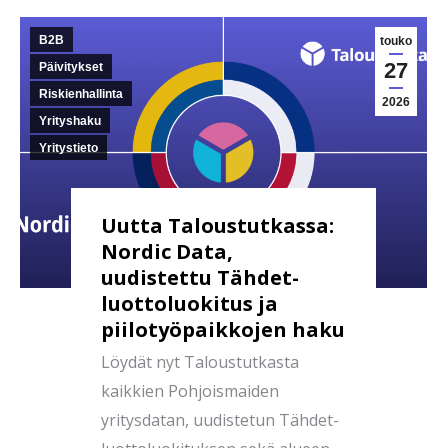
B2B
touko
27
Päivitykset
Riskienhallinta
2026
Yrityshaku
Yritystieto
Uutta Taloustutkassa:
Nordic Data,
uudistettu Tähdet-
luottoluokitus ja
piilotyöpaikkojen haku
Löydät nyt Taloustutkasta
kaikkien Pohjoismaiden
yritysdatan, uudistetun Tähdet-