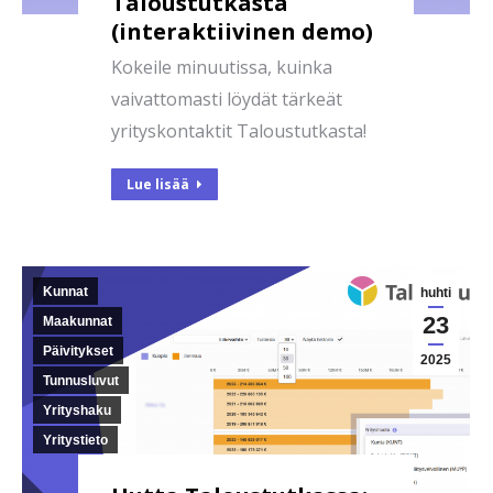
Taloustutkasta
(interaktiivinen demo)
Kokeile minuutissa, kuinka
vaivattomasti löydät tärkeät
yrityskontaktit Taloustutkasta!
Lue lisää
Kunnat
huhti
23
Maakunnat
Päivitykset
2025
Tunnusluvut
Yrityshaku
Yritystieto