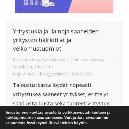
Yritystukia ja -lainoja saaneiden
yritysten häiriötilat ja
velkomustuomiot
Riskienhallinta
,
Talouskatsaus
,
Toimiala-analyysi
,
Yrityshaku
,
Yritystieto
Kirjoittanut:
Urho Vyyryläinen
15/08/2024
Taloustutkasta löydät nopeasti
yritystukea saaneet yritykset, erittelyt
saaduista tuista sekä tuoreet yritysten
häiriötilat.
Sivustomme käyttää evästeitä verkkosivustoliikenteen ja
käyttäjämäärien seuraamiseen. Voit jatkaa sivustomme
selaamista hyväksymällä evästeiden käytön.