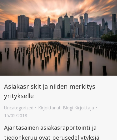
Asiakasriskit ja niiden merkitys
yritykselle
Uncategorized
Kirjoittanut:
Blogi Kirjoittaja
15/05/2018
Ajantasainen asiakasraportointi ja
tiedonkeruu ovat perusedellytyksiä