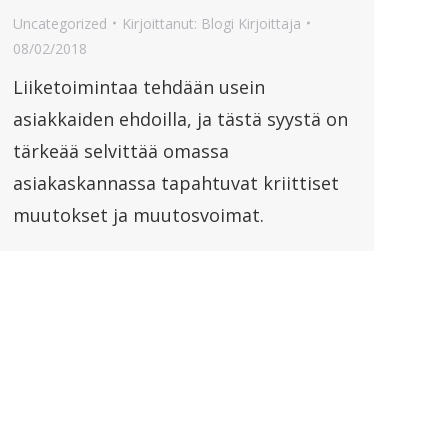
Uncategorized
Kirjoittanut:
Blogi Kirjoittaja
08/02/2018
Liiketoimintaa tehdään usein
asiakkaiden ehdoilla, ja tästä syystä on
tärkeää selvittää omassa
asiakaskannassa tapahtuvat kriittiset
muutokset ja muutosvoimat.