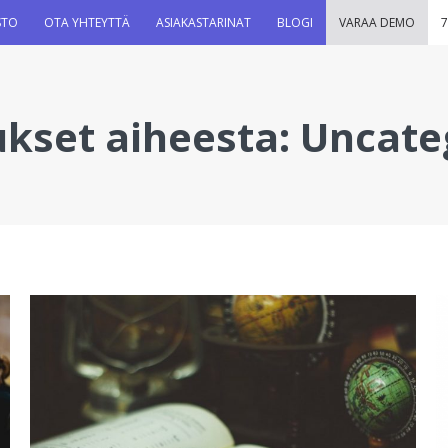
STO
OTA YHTEYTTÄ
ASIAKASTARINAT
BLOGI
VARAA DEMO
7
ukset aiheesta:
Uncate