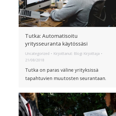
Tutka: Automatisoitu
yritysseuranta käytössäsi
Uncategorized
Kirjoittanut:
Blogi Kirjoittaja
21/08/2018
Tutka on paras väline yrityksissä
tapahtuvien muutosten seurantaan.