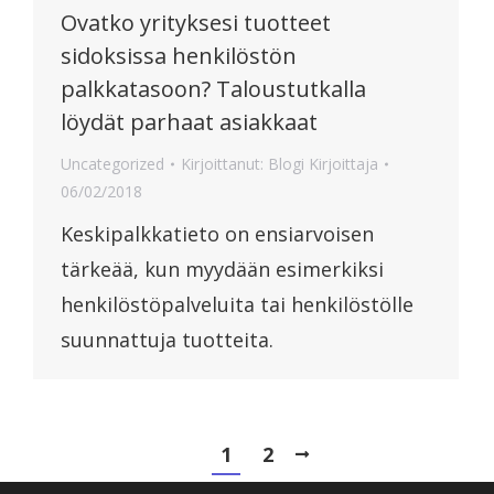
Ovatko yrityksesi tuotteet
sidoksissa henkilöstön
palkkatasoon? Taloustutkalla
löydät parhaat asiakkaat
Uncategorized
Kirjoittanut:
Blogi Kirjoittaja
06/02/2018
Keskipalkkatieto on ensiarvoisen
tärkeää, kun myydään esimerkiksi
henkilöstöpalveluita tai henkilöstölle
suunnattuja tuotteita.
1
2