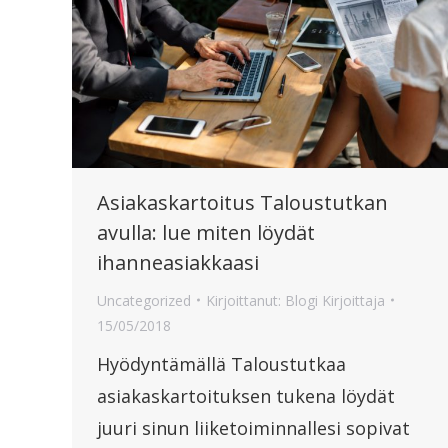
Asiakaskartoitus Taloustutkan
avulla: lue miten löydät
ihanneasiakkaasi
Uncategorized
Kirjoittanut:
Blogi Kirjoittaja
15/05/2018
Hyödyntämällä Taloustutkaa
asiakaskartoituksen tukena löydät
juuri sinun liiketoiminnallesi sopivat