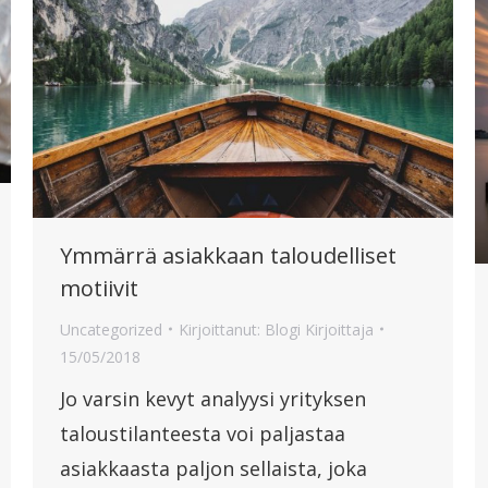
Ymmärrä asiakkaan taloudelliset
motiivit
Uncategorized
Kirjoittanut:
Blogi Kirjoittaja
15/05/2018
Jo varsin kevyt analyysi yrityksen
taloustilanteesta voi paljastaa
asiakkaasta paljon sellaista, joka