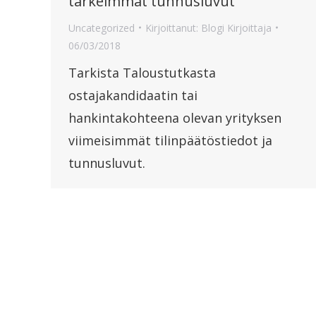
tärkeimmät tunnusluvut
Uncategorized
Kirjoittanut:
Blogi Kirjoittaja
06/03/2018
Tarkista Taloustutkasta
ostajakandidaatin tai
hankintakohteena olevan yrityksen
viimeisimmät tilinpäätöstiedot ja
tunnusluvut.