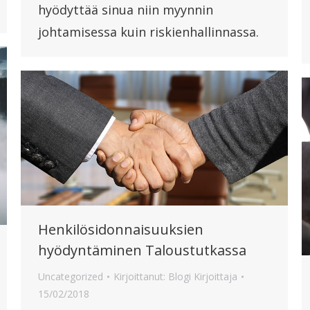
hyödyttää sinua niin myynnin
johtamisessa kuin riskienhallinnassa.
Henkilösidonnaisuuksien
hyödyntäminen Taloustutkassa
Uncategorized
Kirjoittanut:
Blogi Kirjoittaja
15/02/2018