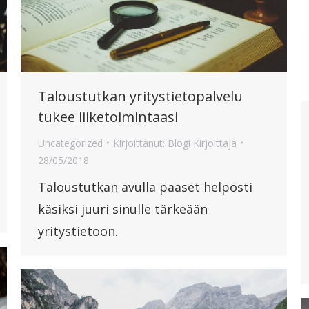
Taloustutkan yritystietopalvelu
tukee liiketoimintaasi
Uncategorized
Kirjoittanut:
Blogi Kirjoittaja
28/05/2018
Taloustutkan avulla pääset helposti
käsiksi juuri sinulle tärkeään
yritystietoon.