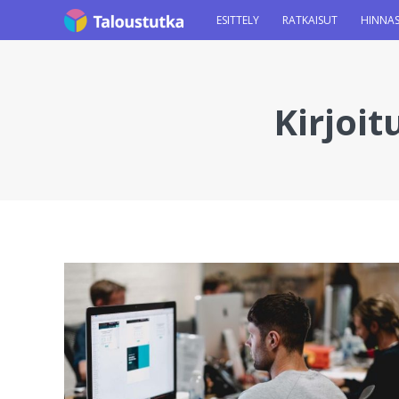
ESITTELY
RATKAISUT
HINNA
Kirjoit
You are here: