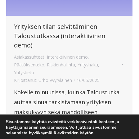
Yrityksen tilan selvittäminen
Taloustutkassa (interaktiivinen
demo)
Asiakassuhteet
,
Interaktiivinen demo
,
Päätöksenteko
,
Riskienhallinta
,
Yrityshaku
,
Yritystieto
Kirjoittanut:
Urho Vyyryläinen
16/05/2025
Kokeile minuutissa, kuinka Taloustutka
auttaa sinua tarkistamaan yrityksen
maksukyvyn sekä mahdolliseen
yhteistyöhön liittyvät riskit!
Sivustomme käyttää evästeitä verkkosivustoliikenteen ja
käyttäjämäärien seuraamiseen. Voit jatkaa sivustomme
selaamista hyväksymällä evästeiden käytön.