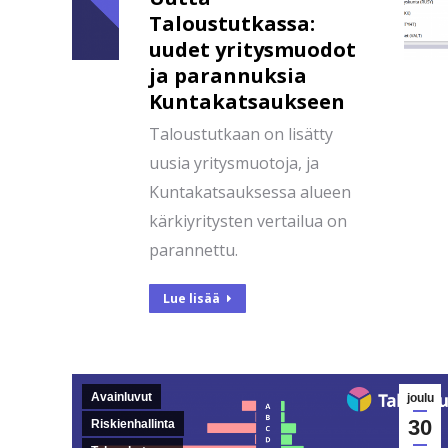
Taloustutkassa:
uudet yritysmuodot
ja parannuksia
Kuntakatsaukseen
Taloustutkaan on lisätty
uusia yritysmuotoja, ja
Kuntakatsauksessa alueen
kärkiyritysten vertailua on
parannettu.
Lue lisää
Avainluvut
joulu
30
Riskienhallinta