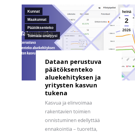
Kunnat
heinä
2
Maakunnat
Päätöksenteko
2026
Toimiala-analyysi
Dataan perustuva
päätöksenteko
aluekehityksen ja
yritysten kasvun
tukena
Kasvua ja elinvoimaa
rakentavien toimien
onnistuminen edellyttää
ennakointia – tuoretta,