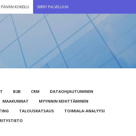
 PÄIVÄN KOKEILU
SIIRRY PALVELUUN
UT
B2B
CRM
DATAOHJAUTUMINEN
MAAKUNNAT
MYYNNIN KEHITTÄMINEN
TING
TALOUSKATSAUS
TOIMIALA-ANALYYSI
RITYSTIETO