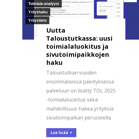
Toimiala-analyysi
Yrityshaku
Yritystieto
Uutta
Taloustutkassa: uusi
toimialaluokitus ja
sivutoimipaikkojen
haku
Taloustutkan vuoden
ensimmäisessä päivityksessä
palveluun on lisätty TOL 2025
-toimialaluokitus sekä
mahdollisuus hakea yrityksiä
sivutoimipaikan perusteella.
Lue lisää