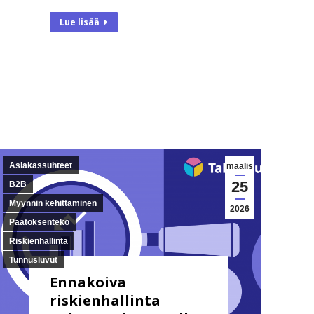
Lue lisää
Asiakassuhteet
maalis
25
B2B
Myynnin kehittäminen
2026
Päätöksenteko
Riskienhallinta
Tunnusluvut
Ennakoiva
riskienhallinta