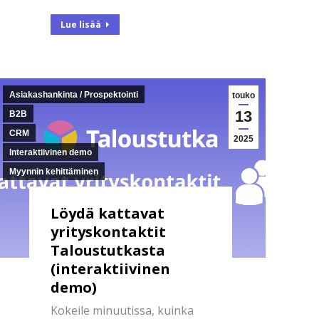
Lue lisää
Asiakashankinta / Prospektointi
touko
13
B2B
CRM
2025
Interaktiivinen demo
Myynnin kehittäminen
Löydä kattavat
yrityskontaktit
Taloustutkasta
(interaktiivinen
demo)
Kokeile minuutissa, kuinka