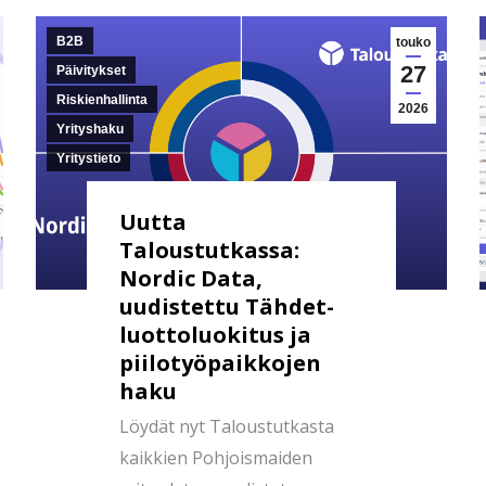
B2B
touko
27
Päivitykset
Riskienhallinta
2026
Yrityshaku
Yritystieto
Uutta
Taloustutkassa:
Nordic Data,
uudistettu Tähdet-
luottoluokitus ja
piilotyöpaikkojen
haku
Löydät nyt Taloustutkasta
kaikkien Pohjoismaiden