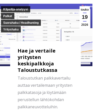
Kilpailija-analyysi
touko
19
Palkat
Suorahaku / Headhunting
2026
Yrityshaku
Hae ja vertaile
yritysten
keskipalkkoja
Taloustutkassa
Taloustutkan palkkavertailu
auttaa vertailemaan yritysten
palkkatasoja ja löytämään
perustellun lähtökohdan
palkkaneuvotteluihin.