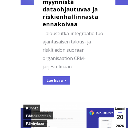
myynnistä
dataohjautuvaa ja
riskienhallinnasta
ennakoivaa
Taloustutka-integraatio tuo
ajantasaisen talous- ja
riskitiedon suoraan
organisaation CRM-
järjestelmään.
Lue lisää
Kunnat
tammi
20
Päätöksenteko
Päivitykset
2026