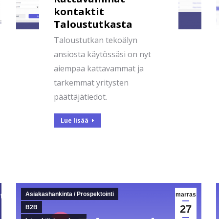
kontaktit
Taloustutkasta
Taloustutkan tekoälyn
ansiosta käytössäsi on nyt
aiempaa kattavammat ja
tarkemmat yritysten
päättäjätiedot.
Lue lisää
Asiakashankinta / Prospektointi
marras
27
B2B