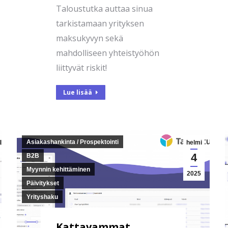
Taloustutka auttaa sinua
tarkistamaan yrityksen
maksukyvyn sekä
mahdolliseen yhteistyöhön
liittyvät riskit!
Lue lisää
Asiakashankinta / Prospektointi
helmi
4
B2B
Myynnin kehittäminen
2025
Päivitykset
Yrityshaku
Kattavammat