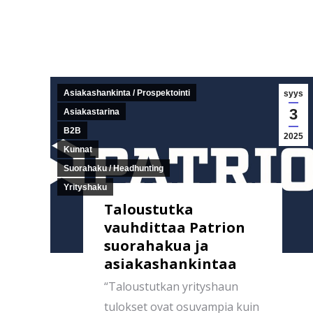
Asiakashankinta / Prospektointi
syys
3
Asiakastarina
B2B
2025
Kunnat
Suorahaku / Headhunting
Yrityshaku
Taloustutka
vauhdittaa Patrion
suorahakua ja
asiakashankintaa
“Taloustutkan yrityshaun
tulokset ovat osuvampia kuin