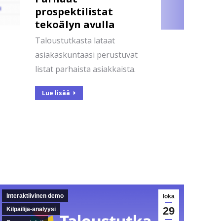
prospektilistat
tekoälyn avulla
Taloustutkasta lataat
asiakaskuntaasi perustuvat
listat parhaista asiakkaista.
Lue lisää
Interaktiivinen demo
loka
29
Kilpailija-analyysi