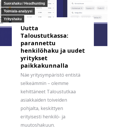
Suorahaku / Headhunting
Toimiala-analyysi
Yrityshaku
Uutta
Taloustutkassa:
parannettu
henkilöhaku ja uudet
yritykset
paikkakunnalla
Näe yritysympäristö entistä
selkeämmin – olemme
kehittäneet Taloustutkaa
asiakkaiden toiveiden
pohjalta, keskittyen
erityisesti henkilö- ja
muutoshakuun.