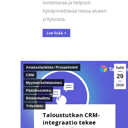
luotettavaa ja helposti
hyödynnettävää tietoa alueen
yrityksistä.
Lue lisää
Asiakashankinta / Prospektointi
huhti
29
CRM
Myynnin kehittäminen
2026
Päätöksenteko
Riskienhallinta
Yritystieto
Taloustutkan CRM-
integraatio tekee