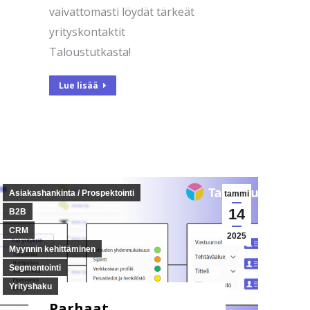
vaivattomasti löydät tärkeät
yrityskontaktit
Taloustutkasta!
Lue lisää
Asiakashankinta / Prospektointi
tammi
14
B2B
CRM
2025
Myynnin kehittäminen
Segmentointi
Yrityshaku
Parhaat