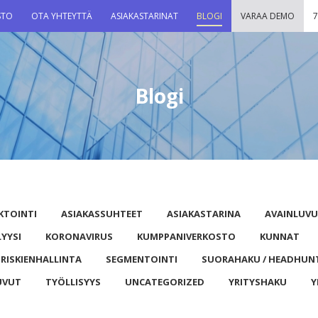
STO
OTA YHTEYTTÄ
ASIAKASTARINAT
BLOGI
VARAA DEMO
7
Blogi
KTOINTI
ASIAKASSUHTEET
ASIAKASTARINA
AVAINLUV
LYYSI
KORONAVIRUS
KUMPPANIVERKOSTO
KUNNAT
RISKIENHALLINTA
SEGMENTOINTI
SUORAHAKU / HEADHUN
UVUT
TYÖLLISYYS
UNCATEGORIZED
YRITYSHAKU
Y