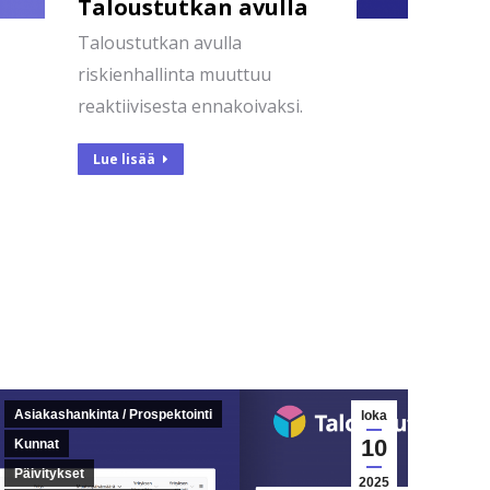
Taloustutkan avulla
Taloustutkan avulla
riskienhallinta muuttuu
reaktiivisesta ennakoivaksi.
Lue lisää
Asiakashankinta / Prospektointi
loka
10
Kunnat
Päivitykset
2025