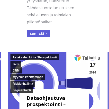
yritysdatan, uudistetun
Tähdet-luottoluokituksen
sekä alueen ja toimialan
piilotyöpaikat.
Lue lisää
Asiakashankinta / Prospektointi
huhti
17
B2B
CRM
2026
Myynnin kehittäminen
Riskienhallinta
Segmentointi
Dataohjautuva
prospektointi –