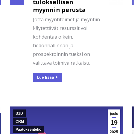
tuloksellisen
myynnin perusta
Jotta myyntitoimet ja myyntiin
käytettävät resurssit voi
kohdentaa oikein,
tiedonhallinnan ja
prospektoinnin tueksi on
valittava toimiva ratkaisu.
Lue lisää
B2B
joulu
19
CRM
Päätöksenteko
2025