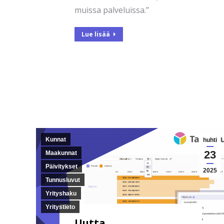
muissa palveluissa.”
Lue lisää
Kunnat
huhti
23
Maakunnat
Päivitykset
2025
Tunnusluvut
Yrityshaku
Yritystieto
Uutta