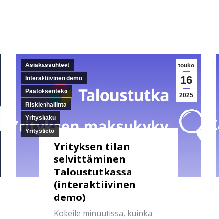
Asiakassuhteet
touko
16
Interaktiivinen demo
Päätöksenteko
2025
Riskienhallinta
Yrityshaku
Yritystieto
Yrityksen tilan
selvittäminen
Taloustutkassa
(interaktiivinen
demo)
Kokeile minuutissa, kuinka