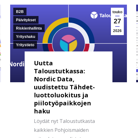
B2B
touko
27
Päivitykset
Riskienhallinta
2026
Yrityshaku
Yritystieto
Uutta
Taloustutkassa:
Nordic Data,
uudistettu Tähdet-
luottoluokitus ja
piilotyöpaikkojen
haku
Löydät nyt Taloustutkasta
kaikkien Pohjoismaiden