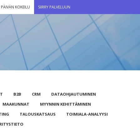
 PÄIVÄN KOKEILU
SIIRRY PALVELUUN
UT
B2B
CRM
DATAOHJAUTUMINEN
MAAKUNNAT
MYYNNIN KEHITTÄMINEN
TING
TALOUSKATSAUS
TOIMIALA-ANALYYSI
RITYSTIETO