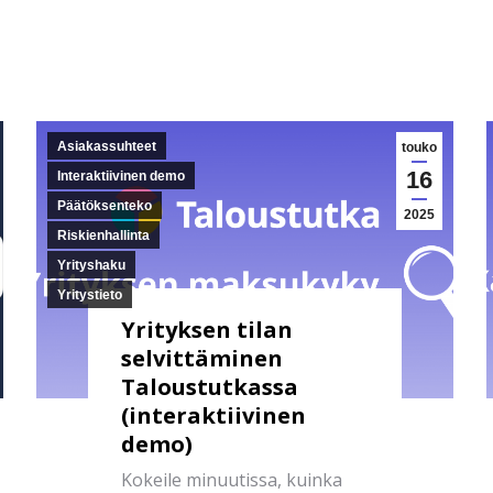
Asiakassuhteet
touko
16
Interaktiivinen demo
Päätöksenteko
2025
Riskienhallinta
Yrityshaku
Yritystieto
Yrityksen tilan
selvittäminen
Taloustutkassa
(interaktiivinen
demo)
Kokeile minuutissa, kuinka