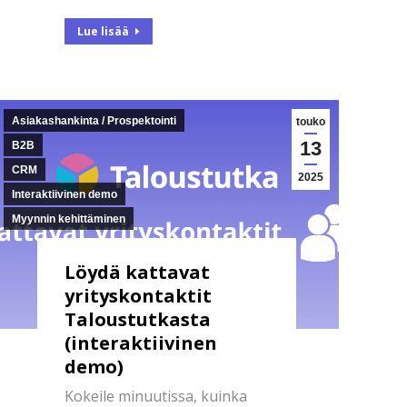
Lue lisää
Asiakashankinta / Prospektointi
touko
13
B2B
CRM
2025
Interaktiivinen demo
Myynnin kehittäminen
Löydä kattavat
yrityskontaktit
Taloustutkasta
(interaktiivinen
demo)
Kokeile minuutissa, kuinka