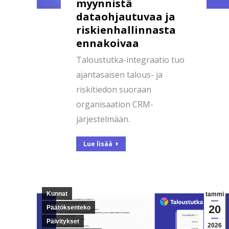
myynnistä
dataohjautuvaa ja
riskienhallinnasta
ennakoivaa
Taloustutka-integraatio tuo
ajantasaisen talous- ja
riskitiedon suoraan
organisaation CRM-
järjestelmään.
Lue lisää
Kunnat
tammi
20
Päätöksenteko
Päivitykset
2026