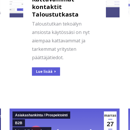
kontaktit
Taloustutkasta
Taloustutkan tekoälyn
ansiosta käytössäsi on nyt
aiempaa kattavammat ja
tarkemmat yritysten
päättäjätiedot.
Lue lisää
Asiakashankinta / Prospektointi
marras
27
B2B