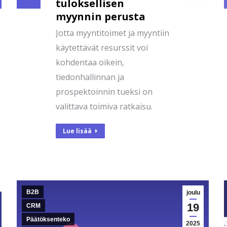
tuloksellisen
myynnin perusta
Jotta myyntitoimet ja myyntiin
käytettävät resurssit voi
kohdentaa oikein,
tiedonhallinnan ja
prospektoinnin tueksi on
valittava toimiva ratkaisu.
Lue lisää
B2B
joulu
19
CRM
Päätöksenteko
2025