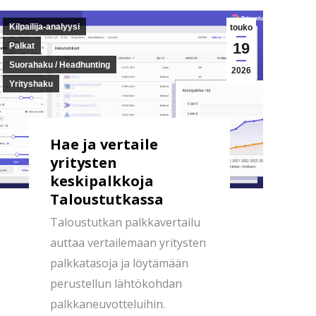
Kilpailija-analyysi
touko
19
Palkat
Suorahaku / Headhunting
2026
Yrityshaku
Hae ja vertaile
yritysten
keskipalkkoja
Taloustutkassa
Taloustutkan palkkavertailu
auttaa vertailemaan yritysten
palkkatasoja ja löytämään
perustellun lähtökohdan
palkkaneuvotteluihin.