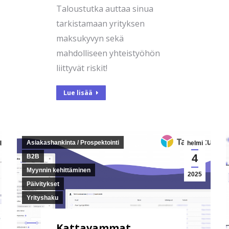
Taloustutka auttaa sinua
tarkistamaan yrityksen
maksukyvyn sekä
mahdolliseen yhteistyöhön
liittyvät riskit!
Lue lisää
Asiakashankinta / Prospektointi
helmi
4
B2B
Myynnin kehittäminen
2025
Päivitykset
Yrityshaku
Kattavammat