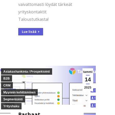
vaivattomasti löydät tärkeät
yrityskontaktit
Taloustutkasta!
Lue lisää
Asiakashankinta / Prospektointi
tammi
14
B2B
CRM
2025
Myynnin kehittäminen
Segmentointi
Yrityshaku
Parhaat