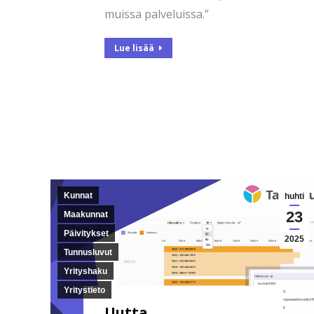
muissa palveluissa.”
Lue lisää
Kunnat
huhti
23
Maakunnat
Päivitykset
2025
Tunnusluvut
Yrityshaku
Yritystieto
Uutta