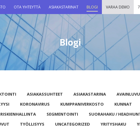
STO
OTA YHTEYTTÄ
ASIAKASTARINAT
BLOGI
VARAA DEMO
7
Blogi
KTOINTI
ASIAKASSUHTEET
ASIAKASTARINA
AVAINLUV
LYYSI
KORONAVIRUS
KUMPPANIVERKOSTO
KUNNAT
RISKIENHALLINTA
SEGMENTOINTI
SUORAHAKU / HEADHUN
UVUT
TYÖLLISYYS
UNCATEGORIZED
YRITYSHAKU
Y