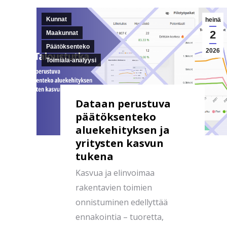
Kunnat
heinä
2
Maakunnat
Päätöksenteko
2026
Toimiala-analyysi
Dataan perustuva
päätöksenteko
aluekehityksen ja
yritysten kasvun
tukena
Kasvua ja elinvoimaa
rakentavien toimien
onnistuminen edellyttää
ennakointia – tuoretta,