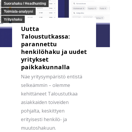
Suorahaku / Headhunting
Toimiala-analyysi
Yrityshaku
Uutta
Taloustutkassa:
parannettu
henkilöhaku ja uudet
yritykset
paikkakunnalla
Näe yritysympäristö entistä
selkeämmin – olemme
kehittäneet Taloustutkaa
asiakkaiden toiveiden
pohjalta, keskittyen
erityisesti henkilö- ja
muutoshakuun.