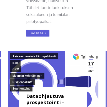
yritysdatan, uudistetun
Tähdet-luottoluokituksen
sekä alueen ja toimialan
piilotyöpaikat.
Lue lisää
Asiakashankinta / Prospektointi
huhti
17
B2B
CRM
2026
Myynnin kehittäminen
Riskienhallinta
Segmentointi
Dataohjautuva
prospektointi –