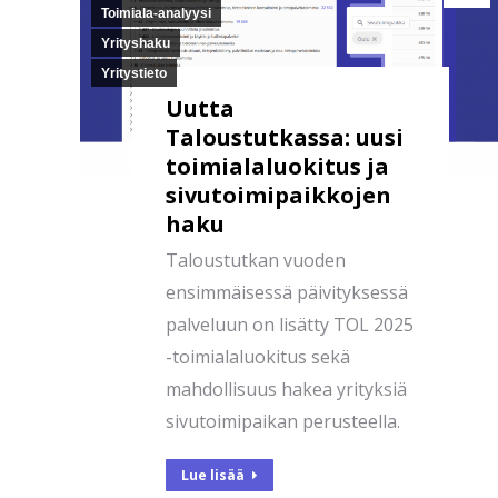
Toimiala-analyysi
Yrityshaku
Yritystieto
Uutta
Taloustutkassa: uusi
toimialaluokitus ja
sivutoimipaikkojen
haku
Taloustutkan vuoden
ensimmäisessä päivityksessä
palveluun on lisätty TOL 2025
-toimialaluokitus sekä
mahdollisuus hakea yrityksiä
sivutoimipaikan perusteella.
Lue lisää