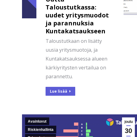
Taloustutkassa:
uudet yritysmuodot
ja parannuksia
Kuntakatsaukseen
Taloustutkaan on lisätty
uusia yritysmuotoja, ja
Kuntakatsauksessa alueen
kärkiyritysten vertailua on
parannettu.
Lue lisää
Avainluvut
joulu
30
Riskienhallinta