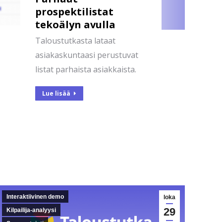
prospektilistat
tekoälyn avulla
Taloustutkasta lataat
asiakaskuntaasi perustuvat
listat parhaista asiakkaista.
Lue lisää
Interaktiivinen demo
loka
29
Kilpailija-analyysi