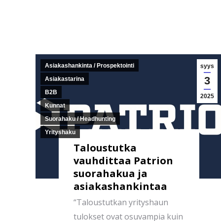
Asiakashankinta / Prospektointi
syys
3
Asiakastarina
B2B
2025
Kunnat
Suorahaku / Headhunting
Yrityshaku
Taloustutka
vauhdittaa Patrion
suorahakua ja
asiakashankintaa
“Taloustutkan yrityshaun
tulokset ovat osuvampia kuin