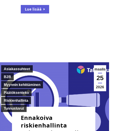
Lue lisää
Asiakassuhteet
maalis
25
B2B
Myynnin kehittäminen
2026
Päätöksenteko
Riskienhallinta
Tunnusluvut
Ennakoiva
riskienhallinta