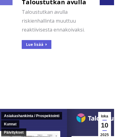
Taloustutkan avulla
Taloustutkan avulla
riskienhallinta muuttuu
reaktiivisesta ennakoivaksi.
Lue lisää
Asiakashankinta / Prospektointi
loka
10
Kunnat
Päivitykset
2025