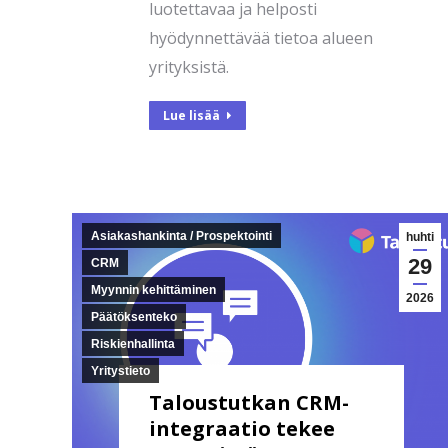
luotettavaa ja helposti
hyödynnettävää tietoa alueen
yrityksistä.
Lue lisää
Asiakashankinta / Prospektointi
huhti
29
CRM
Myynnin kehittäminen
2026
Päätöksenteko
Riskienhallinta
Yritystieto
Taloustutkan CRM-
integraatio tekee