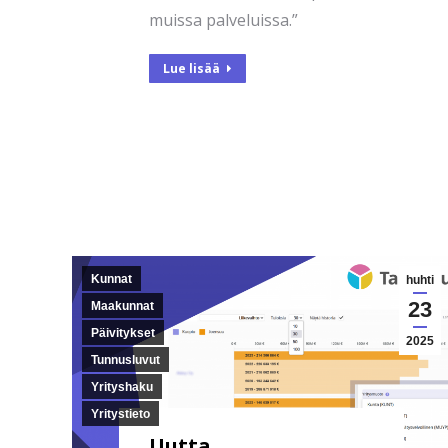
muissa palveluissa.”
Lue lisää
Kunnat
huhti
23
Maakunnat
Päivitykset
2025
Tunnusluvut
Yrityshaku
Yritystieto
Uutta