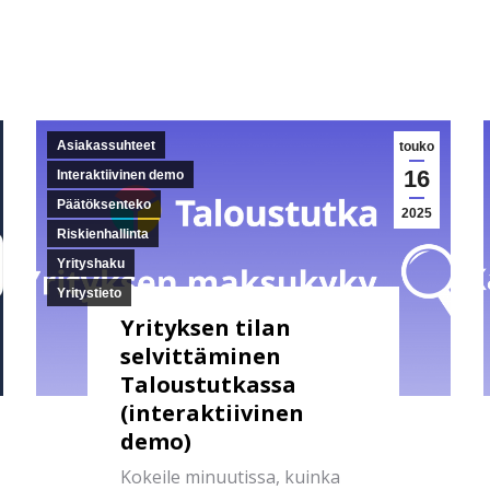
Asiakassuhteet
touko
16
Interaktiivinen demo
Päätöksenteko
2025
Riskienhallinta
Yrityshaku
Yritystieto
Yrityksen tilan
selvittäminen
Taloustutkassa
(interaktiivinen
demo)
Kokeile minuutissa, kuinka