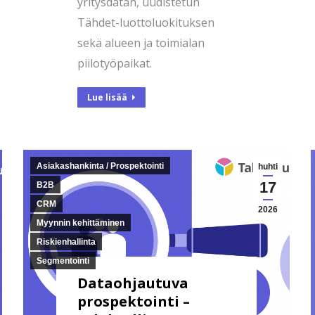
yritysdatan, uudistetun
Tähdet-luottoluokituksen
sekä alueen ja toimialan
piilotyöpaikat.
Lue lisää
Asiakashankinta / Prospektointi
huhti
17
B2B
CRM
2026
Myynnin kehittäminen
Riskienhallinta
Segmentointi
Dataohjautuva
prospektointi –