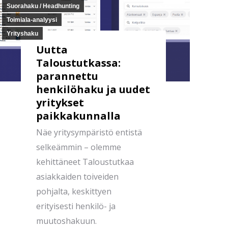
Suorahaku / Headhunting
Toimiala-analyysi
Yrityshaku
Uutta
Taloustutkassa:
parannettu
henkilöhaku ja uudet
yritykset
paikkakunnalla
Näe yritysympäristö entistä
selkeämmin – olemme
kehittäneet Taloustutkaa
asiakkaiden toiveiden
pohjalta, keskittyen
erityisesti henkilö- ja
muutoshakuun.