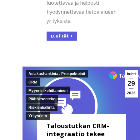
luotettavaa ja helposti
hyödynnettävää tietoa alueen
yrityksistä.
Lue lisää
Asiakashankinta / Prospektointi
huhti
29
CRM
Myynnin kehittäminen
2026
Päätöksenteko
Riskienhallinta
Yritystieto
Taloustutkan CRM-
integraatio tekee