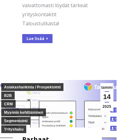
vaivattomasti löydät tärkeät
yrityskontaktit
Taloustutkasta!
Lue lisää
Asiakashankinta / Prospektointi
tammi
14
B2B
CRM
2025
Myynnin kehittäminen
Segmentointi
Yrityshaku
Parhaat