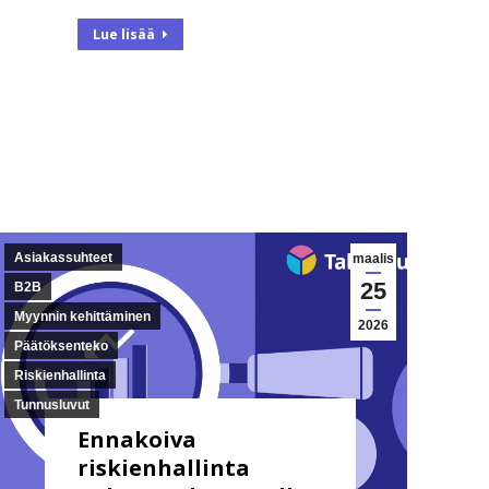
Lue lisää
Asiakassuhteet
maalis
25
B2B
Myynnin kehittäminen
2026
Päätöksenteko
Riskienhallinta
Tunnusluvut
Ennakoiva
riskienhallinta