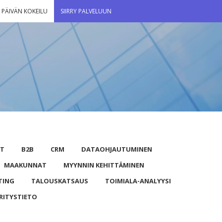
 PÄIVÄN KOKEILU
SIIRRY PALVELUUN
UT
B2B
CRM
DATAOHJAUTUMINEN
MAAKUNNAT
MYYNNIN KEHITTÄMINEN
TING
TALOUSKATSAUS
TOIMIALA-ANALYYSI
RITYSTIETO