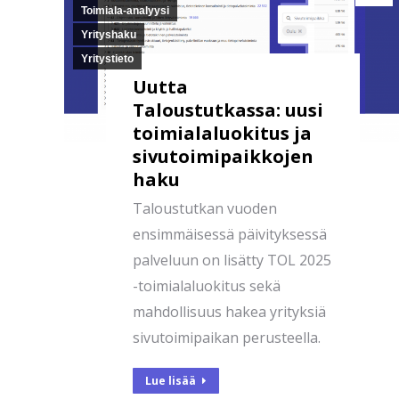
Toimiala-analyysi
Yrityshaku
Yritystieto
Uutta
Taloustutkassa: uusi
toimialaluokitus ja
sivutoimipaikkojen
haku
Taloustutkan vuoden
ensimmäisessä päivityksessä
palveluun on lisätty TOL 2025
-toimialaluokitus sekä
mahdollisuus hakea yrityksiä
sivutoimipaikan perusteella.
Lue lisää