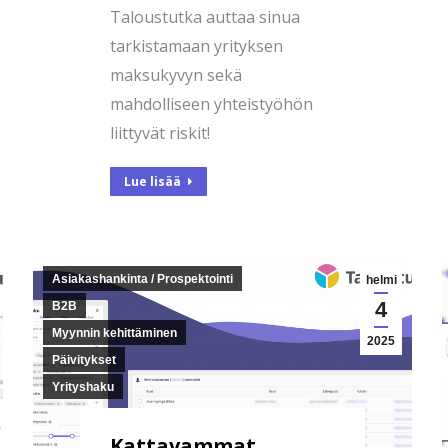
Taloustutka auttaa sinua
tarkistamaan yrityksen
maksukyvyn sekä
mahdolliseen yhteistyöhön
liittyvät riskit!
Lue lisää
Asiakashankinta / Prospektointi
helmi
4
B2B
Myynnin kehittäminen
2025
Päivitykset
Yrityshaku
Kattavammat