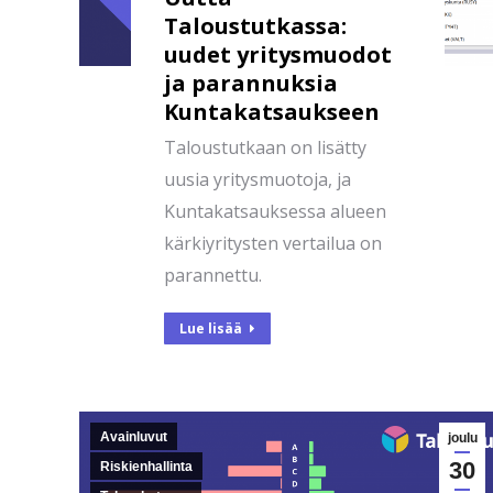
Taloustutkassa:
uudet yritysmuodot
ja parannuksia
Kuntakatsaukseen
Taloustutkaan on lisätty
uusia yritysmuotoja, ja
Kuntakatsauksessa alueen
kärkiyritysten vertailua on
parannettu.
Lue lisää
Avainluvut
joulu
30
Riskienhallinta