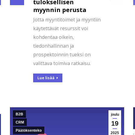
tuloksellisen
myynnin perusta
Jotta myyntitoimet ja myyntiin
käytettävät resurssit voi
kohdentaa oikein,
tiedonhallinnan ja
prospektoinnin tueksi on
valittava toimiva ratkaisu.
Lue lisää
B2B
joulu
19
CRM
Päätöksenteko
2025