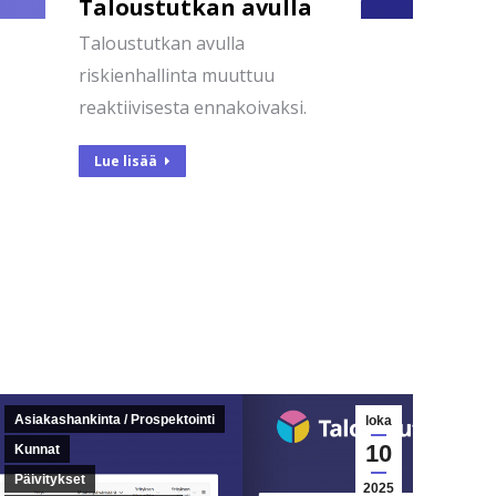
Taloustutkan avulla
Taloustutkan avulla
riskienhallinta muuttuu
reaktiivisesta ennakoivaksi.
Lue lisää
Asiakashankinta / Prospektointi
loka
10
Kunnat
Päivitykset
2025