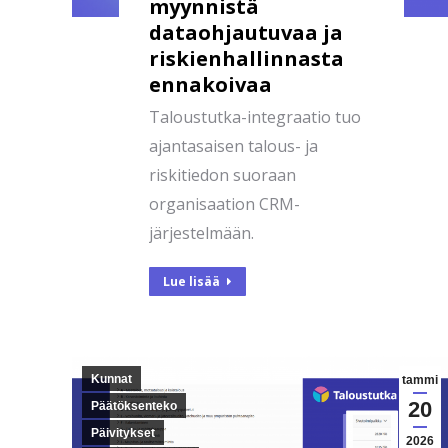
myynnistä
dataohjautuvaa ja
riskienhallinnasta
ennakoivaa
Taloustutka-integraatio tuo
ajantasaisen talous- ja
riskitiedon suoraan
organisaation CRM-
järjestelmään.
Lue lisää
Kunnat
tammi
20
Päätöksenteko
Päivitykset
2026