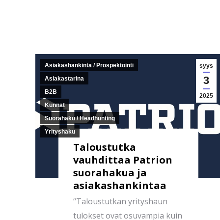
Asiakashankinta / Prospektointi
syys
3
Asiakastarina
B2B
2025
Kunnat
Suorahaku / Headhunting
Yrityshaku
Taloustutka
vauhdittaa Patrion
suorahakua ja
asiakashankintaa
“Taloustutkan yrityshaun
tulokset ovat osuvampia kuin