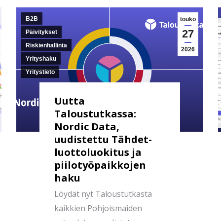
B2B
touko
27
Päivitykset
Riskienhallinta
2026
Yrityshaku
Yritystieto
Uutta
Taloustutkassa:
Nordic Data,
uudistettu Tähdet-
luottoluokitus ja
piilotyöpaikkojen
haku
Löydät nyt Taloustutkasta
kaikkien Pohjoismaiden