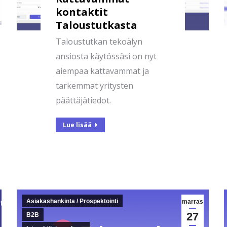
kontaktit
Taloustutkasta
Taloustutkan tekoälyn
ansiosta käytössäsi on nyt
aiempaa kattavammat ja
tarkemmat yritysten
päättäjätiedot.
Lue lisää
Asiakashankinta / Prospektointi
marras
27
B2B