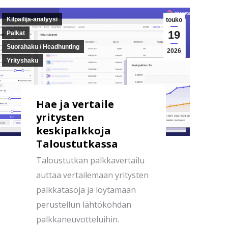
Kilpailija-analyysi
touko
19
Palkat
Suorahaku / Headhunting
2026
Yrityshaku
Hae ja vertaile
yritysten
keskipalkkoja
Taloustutkassa
Taloustutkan palkkavertailu
auttaa vertailemaan yritysten
palkkatasoja ja löytämään
perustellun lähtökohdan
palkkaneuvotteluihin.