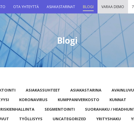
STO
OTA YHTEYTTÄ
ASIAKASTARINAT
BLOGI
VARAA DEMO
7
Blogi
KTOINTI
ASIAKASSUHTEET
ASIAKASTARINA
AVAINLUV
LYYSI
KORONAVIRUS
KUMPPANIVERKOSTO
KUNNAT
RISKIENHALLINTA
SEGMENTOINTI
SUORAHAKU / HEADHUN
UVUT
TYÖLLISYYS
UNCATEGORIZED
YRITYSHAKU
Y