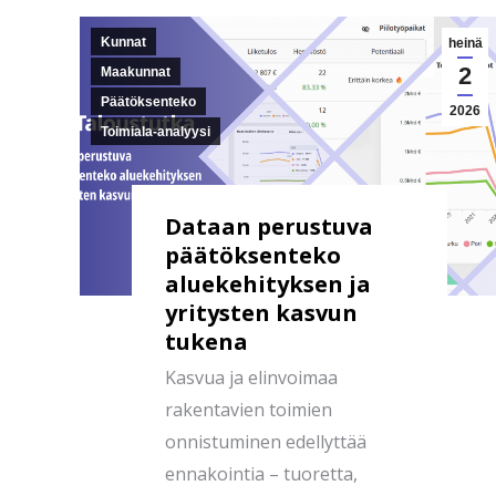
Kunnat
heinä
2
Maakunnat
Päätöksenteko
2026
Toimiala-analyysi
Dataan perustuva
päätöksenteko
aluekehityksen ja
yritysten kasvun
tukena
Kasvua ja elinvoimaa
rakentavien toimien
onnistuminen edellyttää
ennakointia – tuoretta,