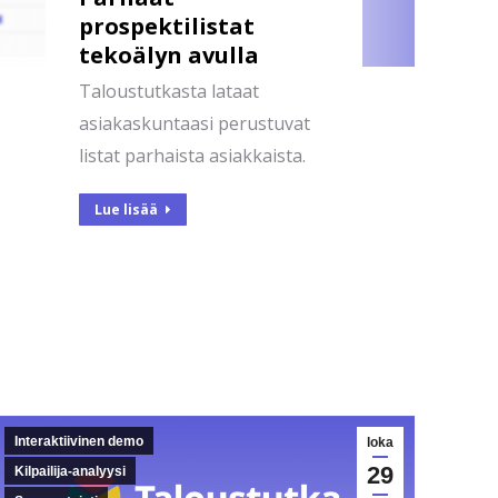
prospektilistat
tekoälyn avulla
Taloustutkasta lataat
asiakaskuntaasi perustuvat
listat parhaista asiakkaista.
Lue lisää
Interaktiivinen demo
loka
29
Kilpailija-analyysi