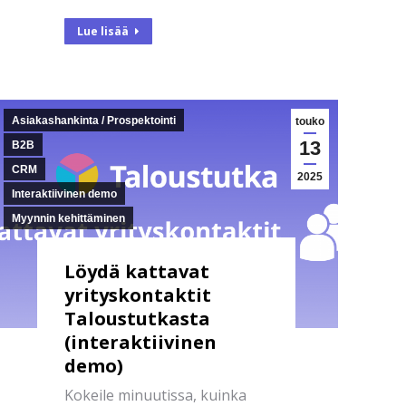
Lue lisää
Asiakashankinta / Prospektointi
touko
13
B2B
CRM
2025
Interaktiivinen demo
Myynnin kehittäminen
Löydä kattavat
yrityskontaktit
Taloustutkasta
(interaktiivinen
demo)
Kokeile minuutissa, kuinka