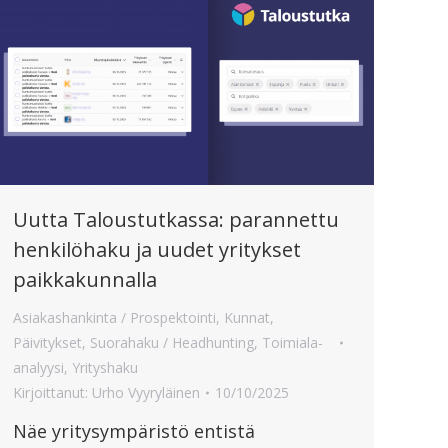
Uutta Taloustutkassa: parannettu
henkilöhaku ja uudet yritykset
paikkakunnalla
Asiakashankinta / Prospektointi
,
Kunnat
,
Päivitykset
,
Suorahaku / Headhunting
,
Toimiala-
analyysi
,
Yrityshaku
Kirjoittanut:
Urho Vyyryläinen
10/10/2025
Näe yritysympäristö entistä