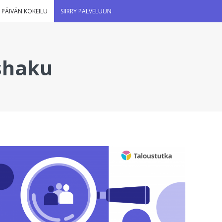
 PÄIVÄN KOKEILU
SIIRRY PALVELUUN
shaku