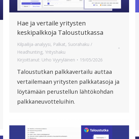
Hae ja vertaile yritysten
keskipalkkoja Taloustutkassa
Kilpailija-analyysi
,
Palkat
,
Suorahaku /
Headhunting
,
Yrityshaku
Kirjoittanut:
Urho Vyyryläinen
19/05/2026
Taloustutkan palkkavertailu auttaa
vertailemaan yritysten palkkatasoja ja
löytämään perustellun lähtökohdan
palkkaneuvotteluihin.