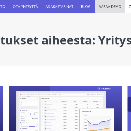
STO
OTA YHTEYTTÄ
ASIAKASTARINAT
BLOGI
VARAA DEMO
7
itukset aiheesta:
Yrity