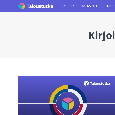
ESITTELY
RATKAISUT
HINNA
Kirjo
You are here: