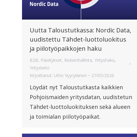
Uutta Taloustutkassa: Nordic Data,
uudistettu Tähdet-luottoluokitus
ja piilotyöpaikkojen haku
B2B
,
Päivitykset
,
Riskienhallinta
,
Yrityshaku
,
Yritystieto
Kirjoittanut:
Urho Vyyryläinen
27/05/2026
Löydät nyt Taloustutkasta kaikkien
Pohjoismaiden yritysdatan, uudistetun
Tähdet-luottoluokituksen sekä alueen
ja toimialan piilotyöpaikat.