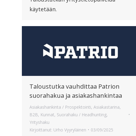
käytetään.
Taloustutka vauhdittaa Patrion
suorahakua ja asiakashankintaa
Asiakashankinta / Prospektointi
,
Asiakastarina
,
B2B
,
Kunnat
,
Suorahaku / Headhunting
,
Yrityshaku
Kirjoittanut:
Urho Vyyryläinen
03/09/2025