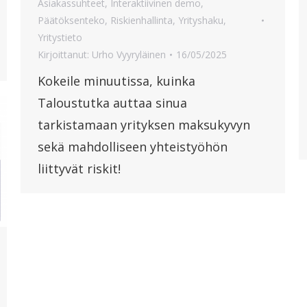
Asiakassuhteet
,
Interaktiivinen demo
,
Päätöksenteko
,
Riskienhallinta
,
Yrityshaku
,
Yritystieto
Kirjoittanut:
Urho Vyyryläinen
16/05/2025
Kokeile minuutissa, kuinka
Taloustutka auttaa sinua
tarkistamaan yrityksen maksukyvyn
sekä mahdolliseen yhteistyöhön
liittyvät riskit!