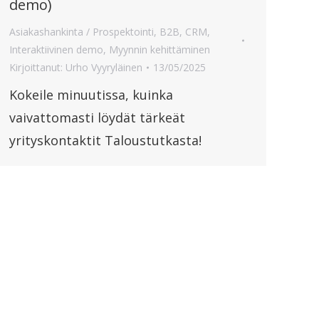
demo)
Asiakashankinta / Prospektointi
,
B2B
,
CRM
,
Interaktiivinen demo
,
Myynnin kehittäminen
Kirjoittanut:
Urho Vyyryläinen
13/05/2025
Kokeile minuutissa, kuinka
vaivattomasti löydät tärkeät
yrityskontaktit Taloustutkasta!