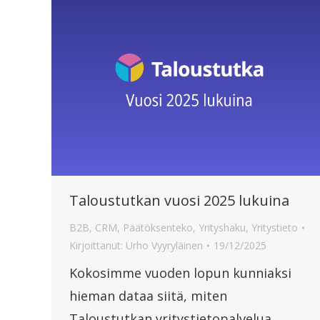
Taloustutkan vuosi 2025 lukuina
B2B
,
CRM
,
Päätöksenteko
,
Yrityshaku
,
Yritystieto
Kirjoittanut:
Urho Vyyryläinen
19/12/2025
Kokosimme vuoden lopun kunniaksi
hieman dataa siitä, miten
Taloustutkan yritystietopalvelua