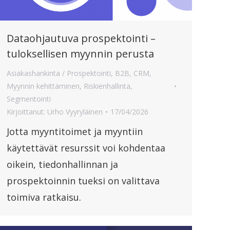
Dataohjautuva prospektointi –
tuloksellisen myynnin perusta
Asiakashankinta / Prospektointi
,
B2B
,
CRM
,
Myynnin kehittäminen
,
Riskienhallinta
,
Segmentointi
Kirjoittanut:
Urho Vyyryläinen
17/04/2026
Jotta myyntitoimet ja myyntiin
käytettävät resurssit voi kohdentaa
oikein, tiedonhallinnan ja
prospektoinnin tueksi on valittava
toimiva ratkaisu.