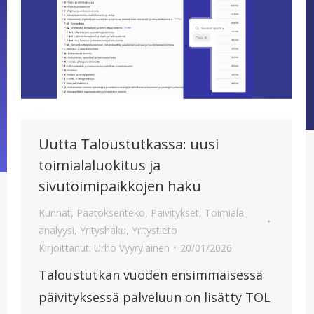
Uutta Taloustutkassa: uusi
toimialaluokitus ja
sivutoimipaikkojen haku
Kunnat
,
Päätöksenteko
,
Päivitykset
,
Toimiala-
analyysi
,
Yrityshaku
,
Yritystieto
Kirjoittanut:
Urho Vyyryläinen
20/01/2026
Taloustutkan vuoden ensimmäisessä
päivityksessä palveluun on lisätty TOL