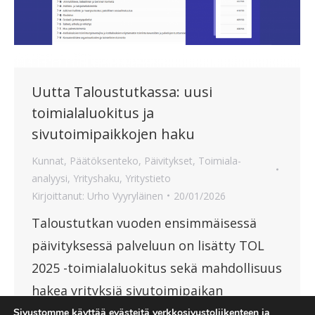
Uutta Taloustutkassa: uusi
toimialaluokitus ja
sivutoimipaikkojen haku
Kunnat
,
Päätöksenteko
,
Päivitykset
,
Toimiala-
analyysi
,
Yrityshaku
,
Yritystieto
Kirjoittanut:
Urho Vyyryläinen
20/01/2026
Taloustutkan vuoden ensimmäisessä
päivityksessä palveluun on lisätty TOL
2025 -toimialaluokitus sekä mahdollisuus
hakea yrityksiä sivutoimipaikan
perusteella.
Sivustomme käyttää evästeitä verkkosivustoliikenteen ja