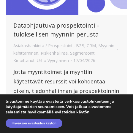
Dataohjautuva prospektointi –
tuloksellisen myynnin perusta
Asiakashankinta / Prospektointi
,
B2B
,
CRM
,
Myynnin
kehittäminen
,
Riskienhallinta
,
Segmentointi
Kirjoittanut:
Urho Vyyryläinen
17/04/2026
Jotta myyntitoimet ja myyntiin
käytettävät resurssit voi kohdentaa
oikein, tiedonhallinnan ja prospektoinnin
tueksi on valittava toimiva ratkaisu.
Sivustomme käyttää evästeitä verkkosivustoliikenteen ja
käyttäjämäärien seuraamiseen. Voit jatkaa sivustomme
selaamista hyväksymällä evästeiden käytön.
Hyväksyn evästeiden käytön