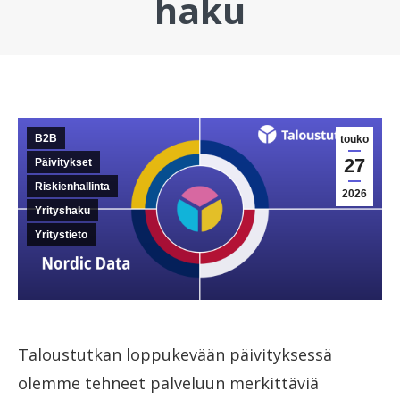
haku
You are here:
B2B
touko
27
Päivitykset
Riskienhallinta
2026
Yrityshaku
Yritystieto
Taloustutkan loppukevään päivityksessä
olemme tehneet palveluun merkittäviä