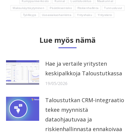
Kumppaniverkosto
Kunnat
Luottoluokitus
Maakunnat
Maksukäyttäytyminen
Päätöksenteko
Riskienhallinta
Tunnusluvut
Työllisyys
Uusasiakashankinta
Yrityshaku
Yritystieto
Lue myös nämä
Hae ja vertaile yritysten
keskipalkkoja Taloustutkassa
19/05/2026
Taloustutkan CRM-integraatio
tekee myynnistä
dataohjautuvaa ja
riskienhallinnasta ennakoivaa