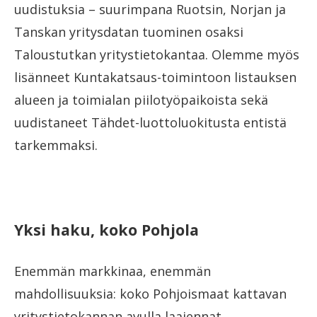
uudistuksia – suurimpana Ruotsin, Norjan ja
Tanskan yritysdatan tuominen osaksi
Taloustutkan yritystietokantaa. Olemme myös
lisänneet Kuntakatsaus-toimintoon listauksen
alueen ja toimialan piilotyöpaikoista sekä
uudistaneet Tähdet-luottoluokitusta entistä
tarkemmaksi.
Yksi haku, koko Pohjola
Enemmän markkinaa, enemmän
mahdollisuuksia: koko Pohjoismaat kattavan
yritystietokannan avulla laajennat