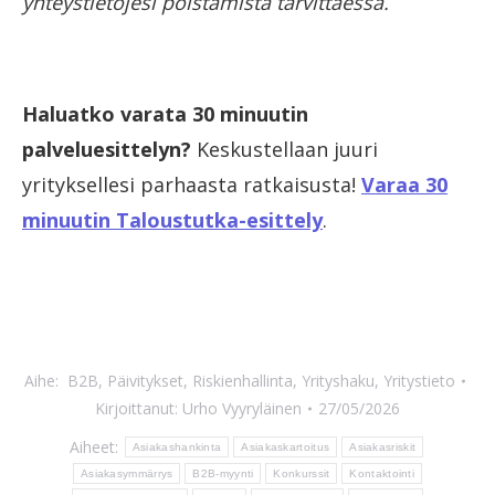
yhteystietojesi poistamista tarvittaessa.
Haluatko varata 30 minuutin
palveluesittelyn?
Keskustellaan juuri
yrityksellesi parhaasta ratkaisusta!
Varaa 30
minuutin Taloustutka-esittely
.
Aihe:
B2B
,
Päivitykset
,
Riskienhallinta
,
Yrityshaku
,
Yritystieto
Kirjoittanut:
Urho Vyyryläinen
27/05/2026
Aiheet:
Asiakashankinta
Asiakaskartoitus
Asiakasriskit
Asiakasymmärrys
B2B-myynti
Konkurssit
Kontaktointi