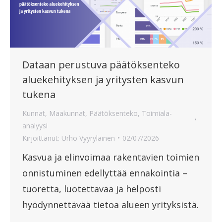
Dataan perustuva päätöksenteko
aluekehityksen ja yritysten kasvun
tukena
Kunnat
,
Maakunnat
,
Päätöksenteko
,
Toimiala-
analyysi
Kirjoittanut:
Urho Vyyryläinen
02/07/2026
Kasvua ja elinvoimaa rakentavien toimien
onnistuminen edellyttää ennakointia –
tuoretta, luotettavaa ja helposti
hyödynnettävää tietoa alueen yrityksistä.