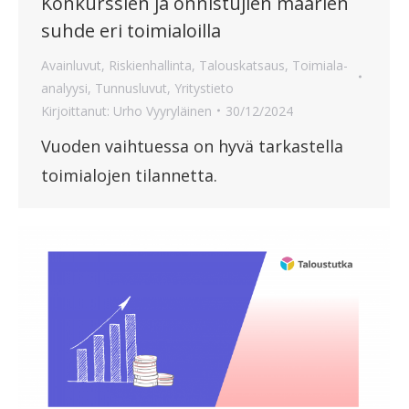
Konkurssien ja onnistujien määrien
suhde eri toimialoilla
Avainluvut
,
Riskienhallinta
,
Talouskatsaus
,
Toimiala-
analyysi
,
Tunnusluvut
,
Yritystieto
Kirjoittanut:
Urho Vyyryläinen
30/12/2024
Vuoden vaihtuessa on hyvä tarkastella
toimialojen tilannetta.