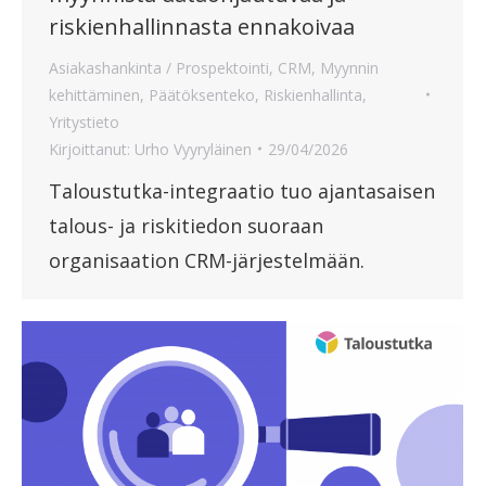
riskienhallinnasta ennakoivaa
Asiakashankinta / Prospektointi
,
CRM
,
Myynnin
kehittäminen
,
Päätöksenteko
,
Riskienhallinta
,
Yritystieto
Kirjoittanut:
Urho Vyyryläinen
29/04/2026
Taloustutka-integraatio tuo ajantasaisen
talous- ja riskitiedon suoraan
organisaation CRM-järjestelmään.