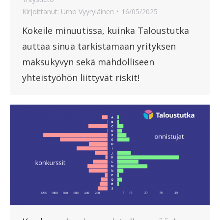
Kirjoittanut:
Urho Vyyryläinen
16/05/2025
Kokeile minuutissa, kuinka Taloustutka
auttaa sinua tarkistamaan yrityksen
maksukyvyn sekä mahdolliseen
yhteistyöhön liittyvät riskit!