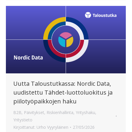
Uutta Taloustutkassa: Nordic Data,
uudistettu Tähdet-luottoluokitus ja
piilotyöpaikkojen haku
B2B
,
Päivitykset
,
Riskienhallinta
,
Yrityshaku
,
Yritystieto
Kirjoittanut:
Urho Vyyryläinen
27/05/2026