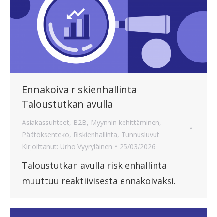
Ennakoiva riskienhallinta
Taloustutkan avulla
Asiakassuhteet
,
B2B
,
Myynnin kehittäminen
,
Päätöksenteko
,
Riskienhallinta
,
Tunnusluvut
Kirjoittanut:
Urho Vyyryläinen
25/03/2026
Taloustutkan avulla riskienhallinta
muuttuu reaktiivisesta ennakoivaksi.