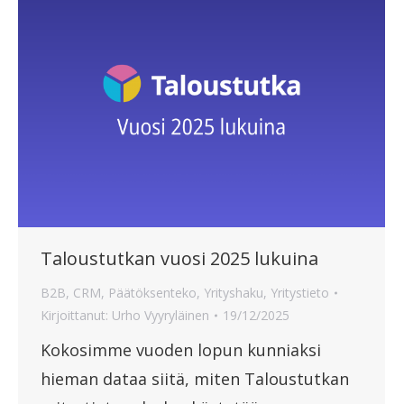
Taloustutkan vuosi 2025 lukuina
B2B
,
CRM
,
Päätöksenteko
,
Yrityshaku
,
Yritystieto
Kirjoittanut:
Urho Vyyryläinen
19/12/2025
Kokosimme vuoden lopun kunniaksi
hieman dataa siitä, miten Taloustutkan