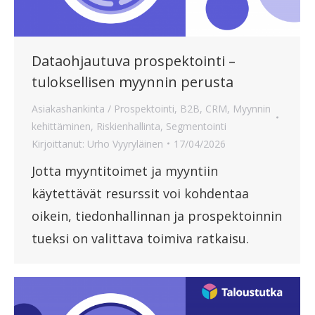
Dataohjautuva prospektointi –
tuloksellisen myynnin perusta
Asiakashankinta / Prospektointi
,
B2B
,
CRM
,
Myynnin
kehittäminen
,
Riskienhallinta
,
Segmentointi
Kirjoittanut:
Urho Vyyryläinen
17/04/2026
Jotta myyntitoimet ja myyntiin
käytettävät resurssit voi kohdentaa
oikein, tiedonhallinnan ja prospektoinnin
tueksi on valittava toimiva ratkaisu.