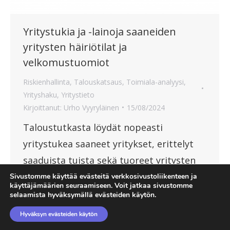
Yritystukia ja -lainoja saaneiden
yritysten häiriötilat ja
velkomustuomiot
Riskienhallinta
,
Talouskatsaus
,
Toimiala-analyysi
,
Yrityshaku
,
Yritystieto
Kirjoittanut:
Urho Vyyryläinen
15/08/2024
Taloustutkasta löydät nopeasti
yritystukea saaneet yritykset, erittelyt
saaduista tuista sekä tuoreet yritysten
häiriötilat.
Sivustomme käyttää evästeitä verkkosivustoliikenteen ja
käyttäjämäärien seuraamiseen. Voit jatkaa sivustomme
selaamista hyväksymällä evästeiden käytön.
Hyväksyn evästeiden käytön