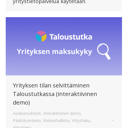
yritystietopalvelua käytetään.
Yrityksen tilan selvittäminen
Taloustutkassa (interaktiivinen
demo)
Asiakassuhteet
,
Interaktiivinen demo
,
Päätöksenteko
,
Riskienhallinta
,
Yrityshaku
,
Yritystieto