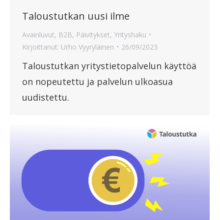
Taloustutkan uusi ilme
Avainluvut
,
B2B
,
Päivitykset
,
Yrityshaku
Kirjoittanut:
Urho Vyyryläinen
26/09/2023
Taloustutkan yritystietopalvelun käyttöä
on nopeutettu ja palvelun ulkoasua
uudistettu.