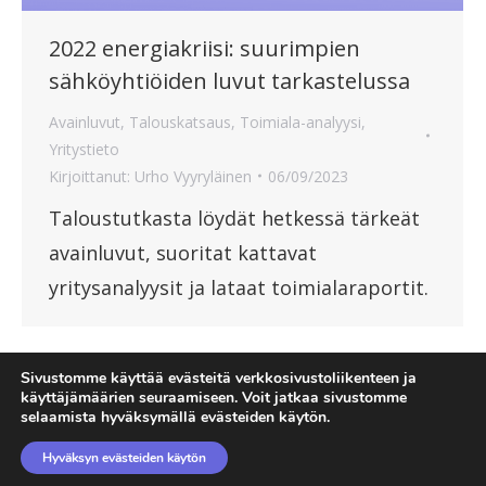
2022 energiakriisi: suurimpien
sähköyhtiöiden luvut tarkastelussa
Avainluvut
,
Talouskatsaus
,
Toimiala-analyysi
,
Yritystieto
Kirjoittanut:
Urho Vyyryläinen
06/09/2023
Taloustutkasta löydät hetkessä tärkeät
avainluvut, suoritat kattavat
yritysanalyysit ja lataat toimialaraportit.
Sivustomme käyttää evästeitä verkkosivustoliikenteen ja
1
2
3
4
5
käyttäjämäärien seuraamiseen. Voit jatkaa sivustomme
selaamista hyväksymällä evästeiden käytön.
Hyväksyn evästeiden käytön