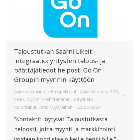
Taloustutkan Saarni Likeit -
integraatio: yritysten talous- ja
päättäjätiedot helposti Go On
Groupin myynnin käyttöön
Asiakashankinta / Prospektointi
,
Asiakastarina
,
B2B
,
CRM
,
Myynnin kehittäminen
,
Yritystieto
Kirjoittanut:
Urho Vyyryläinen
20/03/2024
“Kontaktit löytyvät Taloustutkasta
helposti, jotta myynti ja markkinointi
voidaan kohdistaa oikeille henkilöille.”