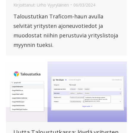
Kirjoittanut:
Urho Vyyryläinen
06/03/2024
Taloustutkan Traficom-haun avulla
selvität yritysten ajoneuvotiedot ja
muodostat niihin perustuvia yrityslistoja
myynnin tueksi.
Uutta Taloustutkassa: löydä yritysten