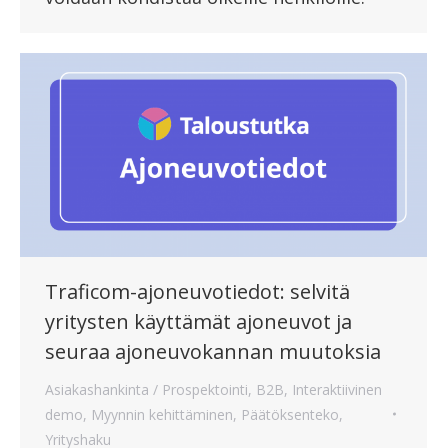
Traficom-ajoneuvotiedot: selvitä
yritysten käyttämät ajoneuvot ja
seuraa ajoneuvokannan muutoksia
Asiakashankinta / Prospektointi
,
B2B
,
Interaktiivinen
demo
,
Myynnin kehittäminen
,
Päätöksenteko
,
Yrityshaku