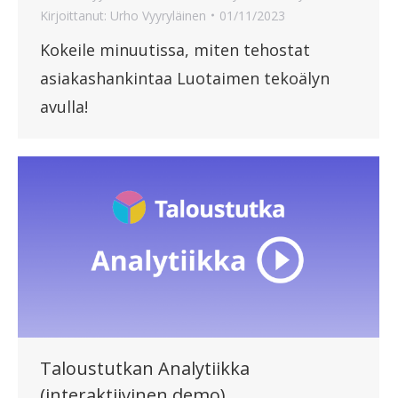
Kirjoittanut:
Urho Vyyryläinen
01/11/2023
Kokeile minuutissa, miten tehostat
asiakashankintaa Luotaimen tekoälyn
avulla!
Taloustutkan Analytiikka
(interaktiivinen demo)