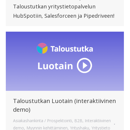
Taloustutkan yritystietopalvelun
HubSpotiin, Salesforceen ja Pipedriveen!
Taloustutkan Luotain (interaktiivinen
demo)
Asiakashankinta / Prospektointi
,
B2B
,
Interaktiivinen
demo
,
Myynnin kehittäminen
,
Yrityshaku
,
Yritystieto