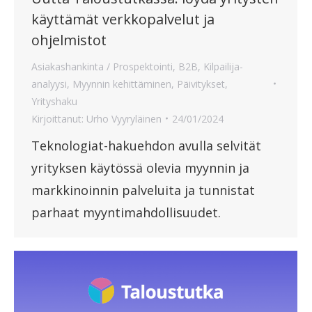
käyttämät verkkopalvelut ja
ohjelmistot
Asiakashankinta / Prospektointi
,
B2B
,
Kilpailija-
analyysi
,
Myynnin kehittäminen
,
Päivitykset
,
Yrityshaku
Kirjoittanut:
Urho Vyyryläinen
24/01/2024
Teknologiat-hakuehdon avulla selvität
yrityksen käytössä olevia myynnin ja
markkinoinnin palveluita ja tunnistat
parhaat myyntimahdollisuudet.