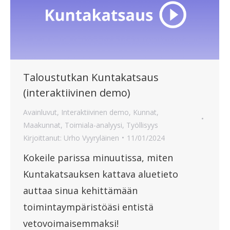
Taloustutkan Kuntakatsaus
(interaktiivinen demo)
Avainluvut
,
Interaktiivinen demo
,
Kunnat
,
Maakunnat
,
Toimiala-analyysi
,
Työllisyys
Kirjoittanut:
Urho Vyyryläinen
11/01/2024
Kokeile parissa minuutissa, miten
Kuntakatsauksen kattava aluetieto
auttaa sinua kehittämään
toimintaympäristöäsi entistä
vetovoimaisemmaksi!