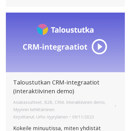
Taloustutkan CRM-integraatiot
(interaktiivinen demo)
Asiakassuhteet
,
B2B
,
CRM
,
Interaktiivinen demo
,
Myynnin kehittäminen
Kirjoittanut:
Urho Vyyryläinen
09/11/2023
Kokeile minuutissa, miten yhdistät