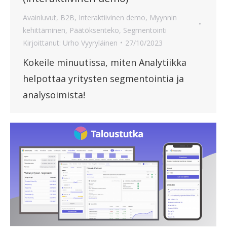
Avainluvut
,
B2B
,
Interaktiivinen demo
,
Myynnin
kehittäminen
,
Päätöksenteko
,
Segmentointi
Kirjoittanut:
Urho Vyyryläinen
27/10/2023
Kokeile minuutissa, miten Analytiikka
helpottaa yritysten segmentointia ja
analysoimista!