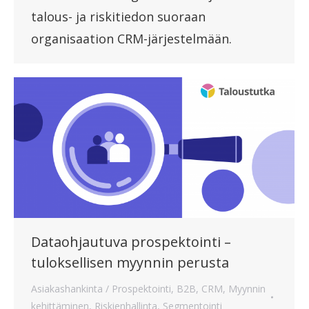
talous- ja riskitiedon suoraan
organisaation CRM-järjestelmään.
Dataohjautuva prospektointi –
tuloksellisen myynnin perusta
Asiakashankinta / Prospektointi
,
B2B
,
CRM
,
Myynnin
kehittäminen
,
Riskienhallinta
,
Segmentointi