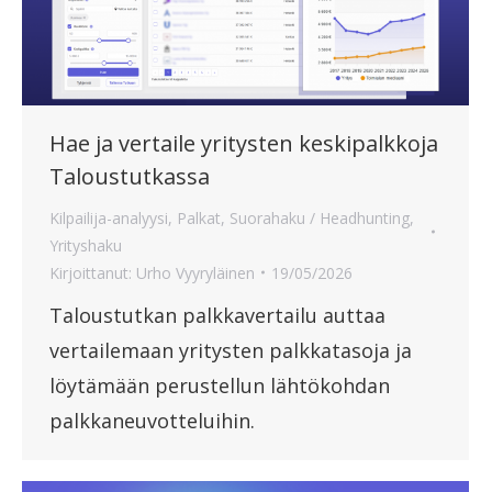
Hae ja vertaile yritysten keskipalkkoja
Taloustutkassa
Kilpailija-analyysi
,
Palkat
,
Suorahaku / Headhunting
,
Yrityshaku
Kirjoittanut:
Urho Vyyryläinen
19/05/2026
Taloustutkan palkkavertailu auttaa
vertailemaan yritysten palkkatasoja ja
löytämään perustellun lähtökohdan
palkkaneuvotteluihin.