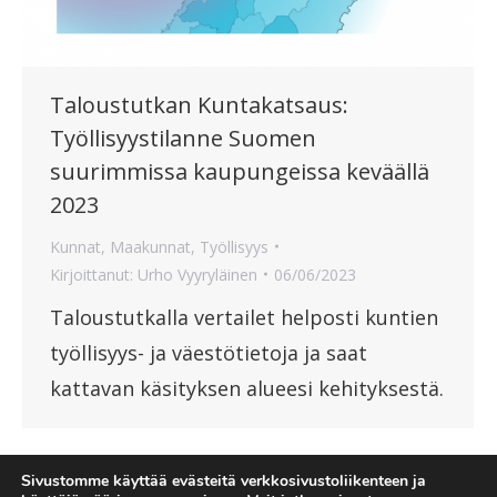
Taloustutkan Kuntakatsaus:
Työllisyystilanne Suomen
suurimmissa kaupungeissa keväällä
2023
Kunnat
,
Maakunnat
,
Työllisyys
Kirjoittanut:
Urho Vyyryläinen
06/06/2023
Taloustutkalla vertailet helposti kuntien
työllisyys- ja väestötietoja ja saat
kattavan käsityksen alueesi kehityksestä.
Sivustomme käyttää evästeitä verkkosivustoliikenteen ja