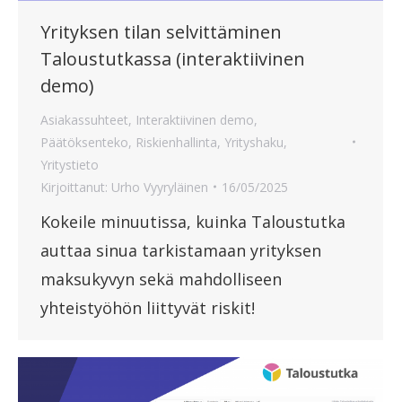
Yrityksen tilan selvittäminen
Taloustutkassa (interaktiivinen
demo)
Asiakassuhteet
,
Interaktiivinen demo
,
Päätöksenteko
,
Riskienhallinta
,
Yrityshaku
,
Yritystieto
Kirjoittanut:
Urho Vyyryläinen
16/05/2025
Kokeile minuutissa, kuinka Taloustutka
auttaa sinua tarkistamaan yrityksen
maksukyvyn sekä mahdolliseen
yhteistyöhön liittyvät riskit!