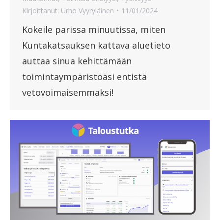
Kirjoittanut:
Urho Vyyryläinen
11/01/2024
Kokeile parissa minuutissa, miten
Kuntakatsauksen kattava aluetieto
auttaa sinua kehittämään
toimintaympäristöäsi entistä
vetovoimaisemmaksi!