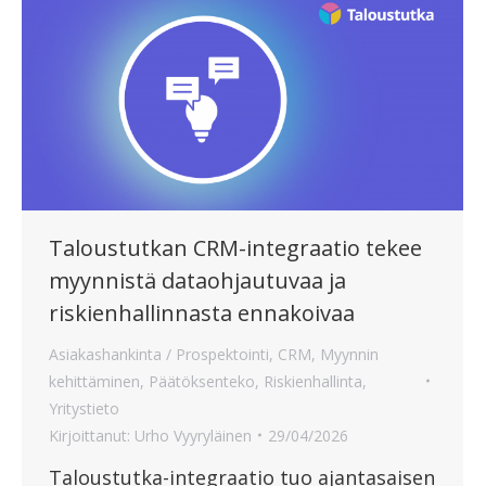
Taloustutkan CRM-integraatio tekee
myynnistä dataohjautuvaa ja
riskienhallinnasta ennakoivaa
Asiakashankinta / Prospektointi
,
CRM
,
Myynnin
kehittäminen
,
Päätöksenteko
,
Riskienhallinta
,
Yritystieto
Kirjoittanut:
Urho Vyyryläinen
29/04/2026
Taloustutka-integraatio tuo ajantasaisen