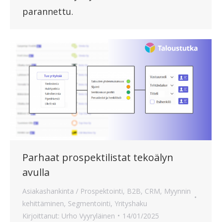
parannettu.
Parhaat prospektilistat tekoälyn
avulla
Asiakashankinta / Prospektointi
,
B2B
,
CRM
,
Myynnin
kehittäminen
,
Segmentointi
,
Yrityshaku
Kirjoittanut:
Urho Vyyryläinen
14/01/2025