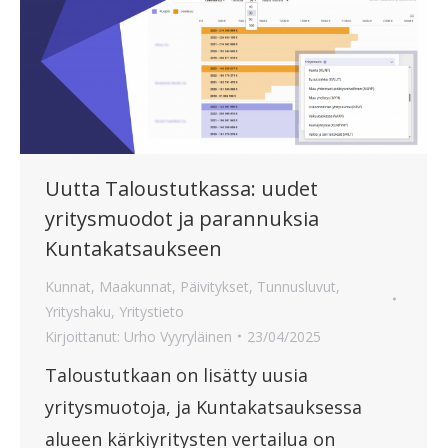
Uutta Taloustutkassa: uudet
yritysmuodot ja parannuksia
Kuntakatsaukseen
Kunnat
,
Maakunnat
,
Päivitykset
,
Tunnusluvut
,
Yrityshaku
,
Yritystieto
Kirjoittanut:
Urho Vyyryläinen
23/04/2025
Taloustutkaan on lisätty uusia
yritysmuotoja, ja Kuntakatsauksessa
alueen kärkiyritysten vertailua on