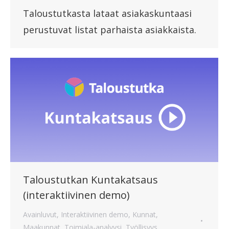
Taloustutkasta lataat asiakaskuntaasi
perustuvat listat parhaista asiakkaista.
Taloustutkan Kuntakatsaus
(interaktiivinen demo)
Avainluvut
,
Interaktiivinen demo
,
Kunnat
,
Maakunnat
,
Toimiala-analyysi
,
Työllisyys