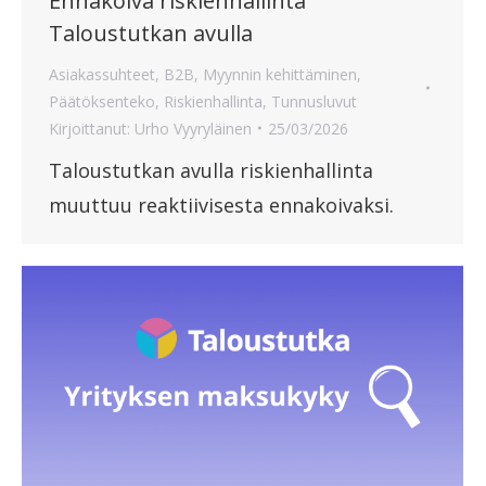
Ennakoiva riskienhallinta
Taloustutkan avulla
Asiakassuhteet
,
B2B
,
Myynnin kehittäminen
,
Päätöksenteko
,
Riskienhallinta
,
Tunnusluvut
Kirjoittanut:
Urho Vyyryläinen
25/03/2026
Taloustutkan avulla riskienhallinta
muuttuu reaktiivisesta ennakoivaksi.