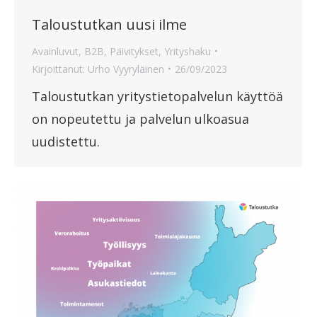
Taloustutkan uusi ilme
Avainluvut
,
B2B
,
Päivitykset
,
Yrityshaku
Kirjoittanut:
Urho Vyyryläinen
26/09/2023
Taloustutkan yritystietopalvelun käyttöä
on nopeutettu ja palvelun ulkoasua
uudistettu.