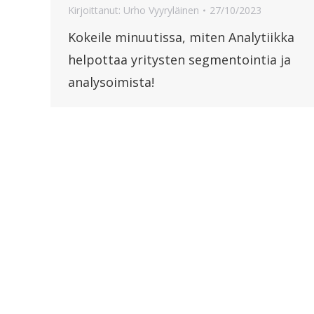
Kirjoittanut:
Urho Vyyryläinen
27/10/2023
Kokeile minuutissa, miten Analytiikka
helpottaa yritysten segmentointia ja
analysoimista!