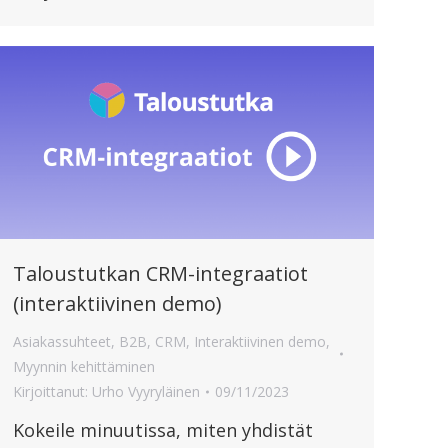
Taloustutkan CRM-integraatiot
(interaktiivinen demo)
Asiakassuhteet
,
B2B
,
CRM
,
Interaktiivinen demo
,
Myynnin kehittäminen
Kirjoittanut:
Urho Vyyryläinen
09/11/2023
Kokeile minuutissa, miten yhdistät