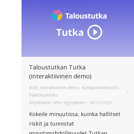
Taloustutkan Tutka
(interaktiivinen demo)
B2B
,
Interaktiivinen demo
,
Kumppaniverkosto
,
Päätöksenteko
Kirjoittanut:
Urho Vyyryläinen
20/12/2023
Kokeile minuutissa, kuinka hallitset
riskit ja tunnistat
myyntimahdollisuudet Tutkan