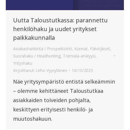
Uutta Taloustutkassa: parannettu
henkilöhaku ja uudet yritykset
paikkakunnalla
Asiakashankinta / Prospektointi
,
Kunnat
,
Päivitykset
,
Suorahaku / Headhunting
,
Toimiala-analyysi
,
Yrityshaku
Kirjoittanut:
Urho Vyyryläinen
10/10/2025
Näe yritysympäristö entistä selkeämmin
– olemme kehittäneet Taloustutkaa
asiakkaiden toiveiden pohjalta,
keskittyen erityisesti henkilö- ja
muutoshakuun.