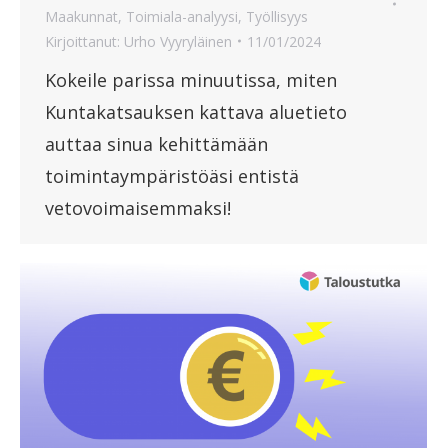
Maakunnat
,
Toimiala-analyysi
,
Työllisyys
Kirjoittanut:
Urho Vyyryläinen
11/01/2024
Kokeile parissa minuutissa, miten
Kuntakatsauksen kattava aluetieto
auttaa sinua kehittämään
toimintaympäristöäsi entistä
vetovoimaisemmaksi!