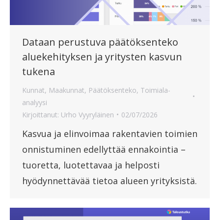
Dataan perustuva päätöksenteko
aluekehityksen ja yritysten kasvun
tukena
Kunnat
,
Maakunnat
,
Päätöksenteko
,
Toimiala-
analyysi
Kirjoittanut:
Urho Vyyryläinen
02/07/2026
Kasvua ja elinvoimaa rakentavien toimien
onnistuminen edellyttää ennakointia –
tuoretta, luotettavaa ja helposti
hyödynnettävää tietoa alueen yrityksistä.