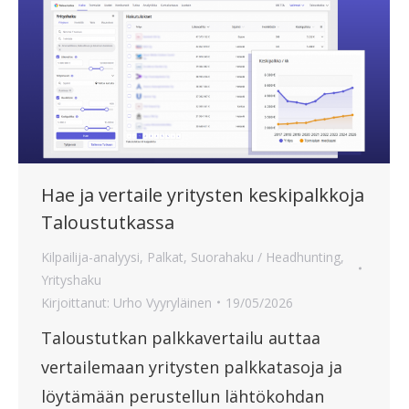
Hae ja vertaile yritysten keskipalkkoja
Taloustutkassa
Kilpailija-analyysi
,
Palkat
,
Suorahaku / Headhunting
,
Yrityshaku
Kirjoittanut:
Urho Vyyryläinen
19/05/2026
Taloustutkan palkkavertailu auttaa
vertailemaan yritysten palkkatasoja ja
löytämään perustellun lähtökohdan