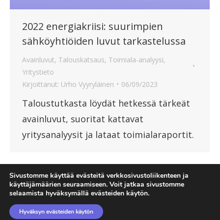
2022 energiakriisi: suurimpien
sähköyhtiöiden luvut tarkastelussa
Avainluvut
,
Talouskatsaus
,
Toimiala-analyysi
,
Yritystieto
Kirjoittanut:
Urho Vyyryläinen
06/09/2023
Taloustutkasta löydät hetkessä tärkeät
avainluvut, suoritat kattavat
yritysanalyysit ja lataat toimialaraportit.
Sivustomme käyttää evästeitä verkkosivustoliikenteen ja
1
2
käyttäjämäärien seuraamiseen. Voit jatkaa sivustomme
selaamista hyväksymällä evästeiden käytön.
Hyväksyn evästeiden käytön