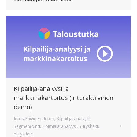
Kilpailija-analyysi ja
markkinakartoitus (interaktiivinen
demo)
Interaktiivinen demo
,
Kilpailija-analyysi
,
Segmentointi
,
Toimiala-analyysi
,
Yrityshaku
,
Yritystieto