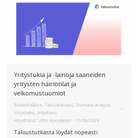
Yritystukia ja -lainoja saaneiden
yritysten häiriötilat ja
velkomustuomiot
Riskienhallinta
,
Talouskatsaus
,
Toimiala-analyysi
,
Yrityshaku
,
Yritystieto
Kirjoittanut:
Urho Vyyryläinen
15/08/2024
Taloustutkasta löydät nopeasti