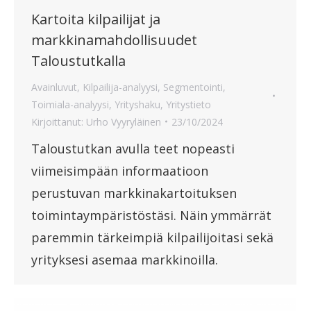
Kartoita kilpailijat ja
markkinamahdollisuudet
Taloustutkalla
Avainluvut
,
Kilpailija-analyysi
,
Segmentointi
,
Toimiala-analyysi
,
Yrityshaku
,
Yritystieto
Kirjoittanut:
Urho Vyyryläinen
23/10/2024
Taloustutkan avulla teet nopeasti
viimeisimpään informaatioon
perustuvan markkinakartoituksen
toimintaympäristöstäsi. Näin ymmärrät
paremmin tärkeimpiä kilpailijoitasi sekä
yrityksesi asemaa markkinoilla.