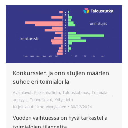
Konkurssien ja onnistujien määrien
suhde eri toimialoilla
Avainluvut
,
Riskienhallinta
,
Talouskatsaus
,
Toimiala-
analyysi
,
Tunnusluvut
,
Yritystieto
Kirjoittanut:
Urho Vyyryläinen
30/12/2024
Vuoden vaihtuessa on hyvä tarkastella
toimialojen tilannetta.