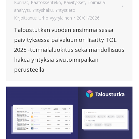
Kunnat
,
Päätöksenteko
,
Päivitykset
,
Toimiala-
analyysi
,
Yrityshaku
,
Yritystieto
Kirjoittanut:
Urho Vyyryläinen
20/01/2026
Taloustutkan vuoden ensimmäisessä
päivityksessä palveluun on lisätty TOL
2025 -toimialaluokitus sekä mahdollisuus
hakea yrityksiä sivutoimipaikan
perusteella.