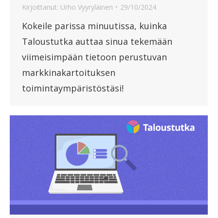
Kirjoittanut:
Urho Vyyryläinen
29/10/2024
Kokeile parissa minuutissa, kuinka
Taloustutka auttaa sinua tekemään
viimeisimpään tietoon perustuvan
markkinakartoituksen
toimintaympäristöstäsi!