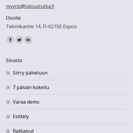
myynti@taloustutka.fi
Osoite:
Tekniikantie 14, FI-02150 Espoo
Find us on:
Facebook
Twitter
Linkedin
Sivusto
Siirry palveluun
7 päivän kokeilu
Varaa demo
Esittely
Ratkaisut