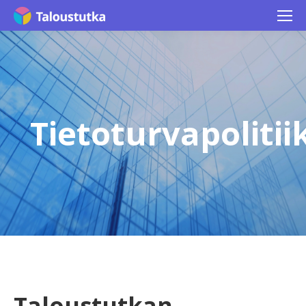
Tietoturvapolitii
You are here:
Taloustutkan