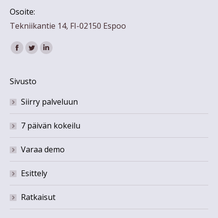
Osoite:
Tekniikantie 14, FI-02150 Espoo
Find us on:
Facebook
Twitter
Linkedin
Sivusto
Siirry palveluun
7 päivän kokeilu
Varaa demo
Esittely
Ratkaisut