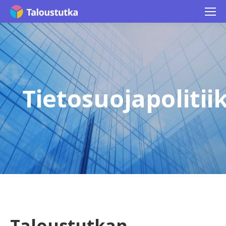
Tietosuojapolitii
You are here:
Taloustutkan