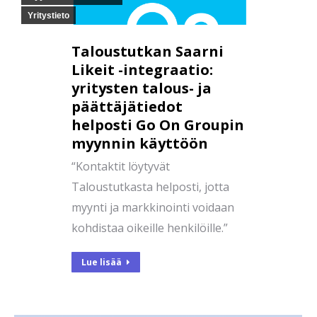
Yritystieto
Taloustutkan Saarni
Likeit -integraatio:
yritysten talous- ja
päättäjätiedot
helposti Go On Groupin
myynnin käyttöön
“Kontaktit löytyvät
Taloustutkasta helposti, jotta
myynti ja markkinointi voidaan
kohdistaa oikeille henkilöille.”
Lue lisää