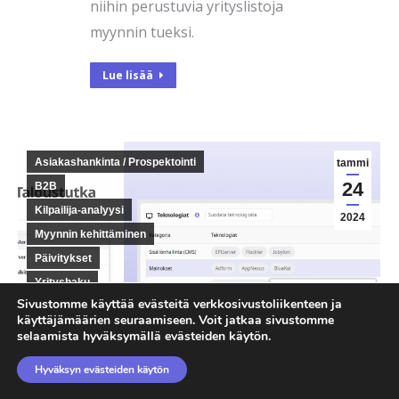
niihin perustuvia yrityslistoja
myynnin tueksi.
Lue lisää
Asiakashankinta / Prospektointi
tammi
24
B2B
Kilpailija-analyysi
2024
Myynnin kehittäminen
Päivitykset
Yrityshaku
Sivustomme käyttää evästeitä verkkosivustoliikenteen ja
käyttäjämäärien seuraamiseen. Voit jatkaa sivustomme
Uutta Taloustutkassa:
selaamista hyväksymällä evästeiden käytön.
löydä yritysten
käyttämät
Hyväksyn evästeiden käytön
verkkopalvelut ja