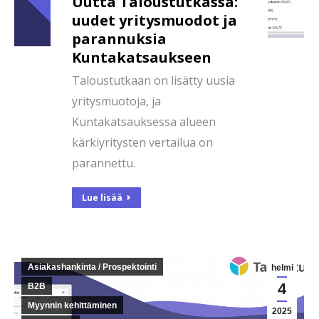
Uutta Taloustutkassa:
uudet yritysmuodot ja
parannuksia
Kuntakatsaukseen
Taloustutkaan on lisätty uusia
yritysmuotoja, ja
Kuntakatsauksessa alueen
kärkiyritysten vertailua on
parannettu.
Lue lisää
Asiakashankinta / Prospektointi
helmi
4
B2B
Myynnin kehittäminen
2025