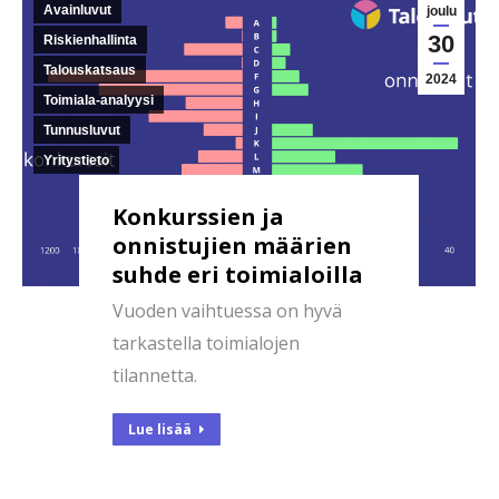
Avainluvut
joulu
30
Riskienhallinta
Talouskatsaus
2024
Toimiala-analyysi
Tunnusluvut
Yritystieto
Konkurssien ja
onnistujien määrien
suhde eri toimialoilla
Vuoden vaihtuessa on hyvä
tarkastella toimialojen
tilannetta.
Lue lisää