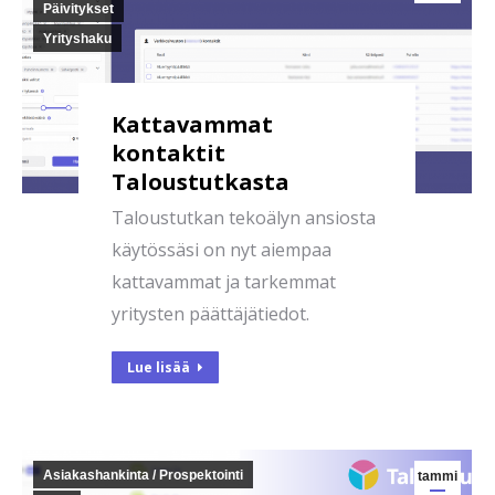
Päivitykset
Yrityshaku
Kattavammat
kontaktit
Taloustutkasta
Taloustutkan tekoälyn ansiosta
käytössäsi on nyt aiempaa
kattavammat ja tarkemmat
yritysten päättäjätiedot.
Lue lisää
Asiakashankinta / Prospektointi
tammi