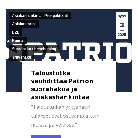
Asiakashankinta / Prospektointi
syys
3
Asiakastarina
B2B
2025
Kunnat
Suorahaku / Headhunting
Yrityshaku
Taloustutka
vauhdittaa Patrion
suorahakua ja
asiakashankintaa
“Taloustutkan yrityshaun
tulokset ovat osuvampia kuin
muissa palveluissa.”