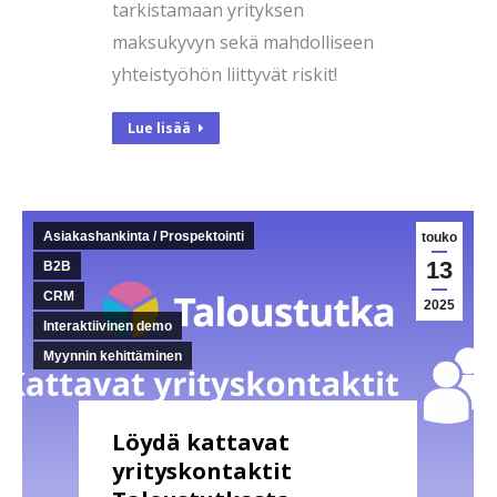
tarkistamaan yrityksen
maksukyvyn sekä mahdolliseen
yhteistyöhön liittyvät riskit!
Lue lisää
Asiakashankinta / Prospektointi
touko
13
B2B
CRM
2025
Interaktiivinen demo
Myynnin kehittäminen
Löydä kattavat
yrityskontaktit