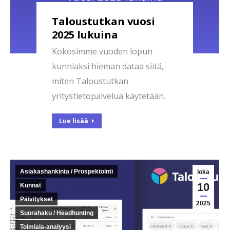
Taloustutkan vuosi
2025 lukuina
Kokosimme vuoden lopun
kunniaksi hieman dataa siitä,
miten Taloustutkan
yritystietopalvelua käytetään.
Lue lisää
Asiakashankinta / Prospektointi
loka
10
Kunnat
Päivitykset
2025
Suorahaku / Headhunting
Toimiala-analyysi