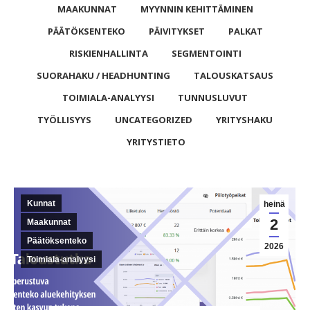
MAAKUNNAT
MYYNNIN KEHITTÄMINEN
PÄÄTÖKSENTEKO
PÄIVITYKSET
PALKAT
RISKIENHALLINTA
SEGMENTOINTI
SUORAHAKU / HEADHUNTING
TALOUSKATSAUS
TOIMIALA-ANALYYSI
TUNNUSLUVUT
TYÖLLISYYS
UNCATEGORIZED
YRITYSHAKU
YRITYSTIETO
Kunnat
heinä
2
Maakunnat
Päätöksenteko
2026
Toimiala-analyysi