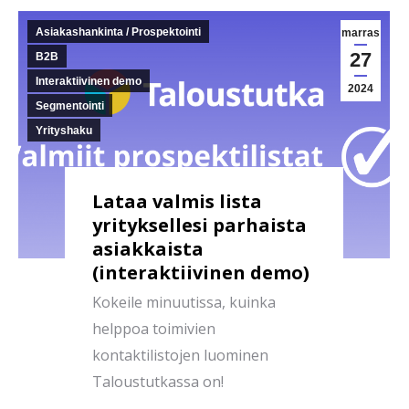
Asiakashankinta / Prospektointi
marras
27
B2B
Interaktiivinen demo
2024
Segmentointi
Yrityshaku
Lataa valmis lista
yrityksellesi parhaista
asiakkaista
(interaktiivinen demo)
Kokeile minuutissa, kuinka
helppoa toimivien
kontaktilistojen luominen
Taloustutkassa on!