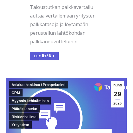
Taloustutkan palkkavertailu
auttaa vertailemaan yritysten
palkkatasoja ja löytämään
perustellun lähtökohdan
palkkaneuvotteluihin.
Lue lisää
Asiakashankinta / Prospektointi
huhti
29
CRM
Myynnin kehittäminen
2026
Päätöksenteko
Riskienhallinta
Yritystieto