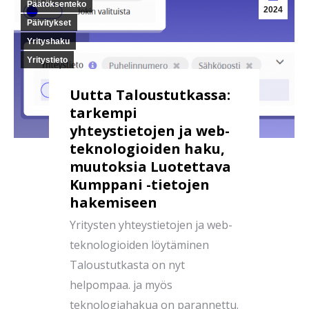
Päätöksenteko
2024
Päivitykset
Yrityshaku
Yritystieto
Uutta Taloustutkassa:
tarkempi
yhteystietojen ja web-
teknologioiden haku,
muutoksia Luotettava
Kumppani -tietojen
hakemiseen
Yritysten yhteystietojen ja web-
teknologioiden löytäminen
Taloustutkasta on nyt
helpompaa. ja myös
teknologiahakua on parannettu.