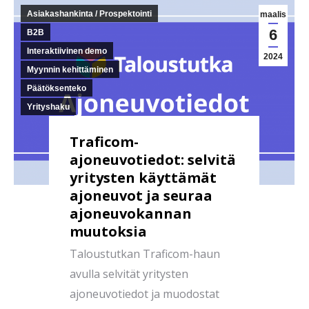
Asiakashankinta / Prospektointi
maalis
6
B2B
Interaktiivinen demo
2024
Myynnin kehittäminen
Päätöksenteko
Yrityshaku
Traficom-
ajoneuvotiedot: selvitä
yritysten käyttämät
ajoneuvot ja seuraa
ajoneuvokannan
muutoksia
Taloustutkan Traficom-haun
avulla selvität yritysten
ajoneuvotiedot ja muodostat