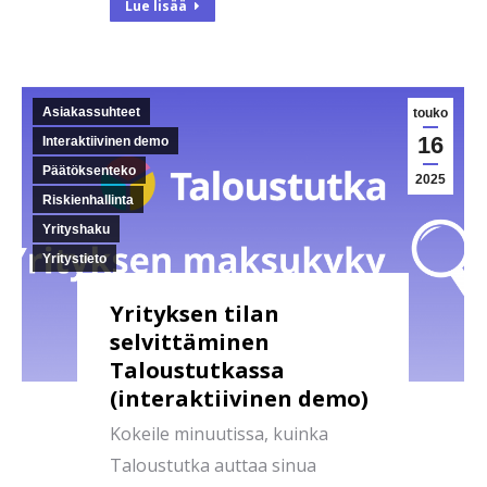
Lue lisää
Asiakassuhteet
touko
16
Interaktiivinen demo
Päätöksenteko
2025
Riskienhallinta
Yrityshaku
Yritystieto
Yrityksen tilan
selvittäminen
Taloustutkassa
(interaktiivinen demo)
Kokeile minuutissa, kuinka
Taloustutka auttaa sinua