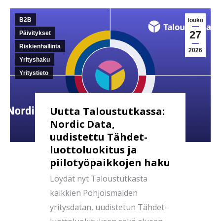
B2B
touko
27
Päivitykset
Riskienhallinta
2026
Yrityshaku
Yritystieto
Uutta Taloustutkassa:
Nordic Data,
uudistettu Tähdet-
luottoluokitus ja
piilotyöpaikkojen haku
Löydät nyt Taloustutkasta
kaikkien Pohjoismaiden
yritysdatan, uudistetun Tähdet-