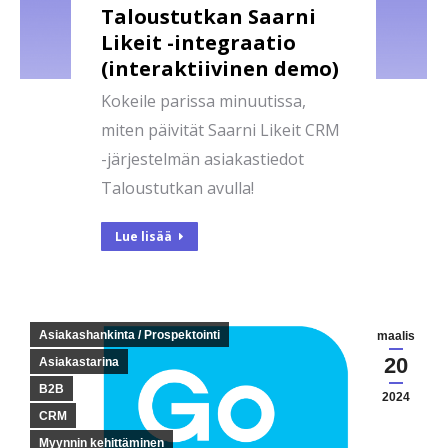
Taloustutkan Saarni
Likeit -integraatio
(interaktiivinen demo)
Kokeile parissa minuutissa,
miten päivität Saarni Likeit CRM
-järjestelmän asiakastiedot
Taloustutkan avulla!
Lue lisää
Asiakashankinta / Prospektointi
maalis
20
Asiakastarina
B2B
2024
CRM
Myynnin kehittäminen