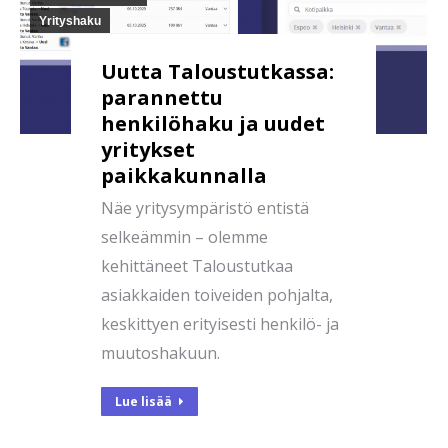
Yrityshaku
Uutta Taloustutkassa:
parannettu
henkilöhaku ja uudet
yritykset
paikkakunnalla
Näe yritysympäristö entistä
selkeämmin – olemme
kehittäneet Taloustutkaa
asiakkaiden toiveiden pohjalta,
keskittyen erityisesti henkilö- ja
muutoshakuun.
Lue lisää