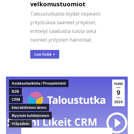
velkomustuomiot
Taloustutkasta löydät nopeasti
yritystukea saaneet yritykset,
erittelyt saaduista tuista sekä
tuoreet yritysten häiriötilat.
Lue lisää
Asiakashankinta / Prospektointi
huhti
9
B2B
CRM
2024
Interaktiivinen demo
Myynnin kehittäminen
Yritystieto