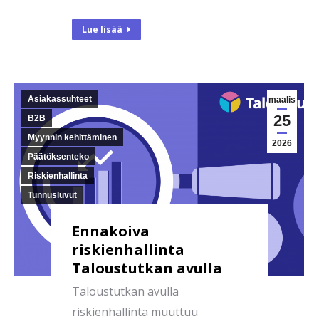
Lue lisää
Asiakassuhteet
maalis
25
B2B
Myynnin kehittäminen
2026
Päätöksenteko
Riskienhallinta
Tunnusluvut
Ennakoiva
riskienhallinta
Taloustutkan avulla
Taloustutkan avulla
riskienhallinta muuttuu