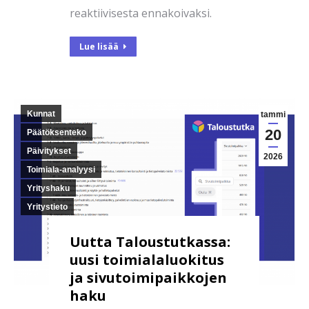
reaktiivisesta ennakoivaksi.
Lue lisää
Kunnat
tammi
20
Päätöksenteko
Päivitykset
2026
Toimiala-analyysi
Yrityshaku
Yritystieto
Uutta Taloustutkassa:
uusi toimialaluokitus
ja sivutoimipaikkojen
haku