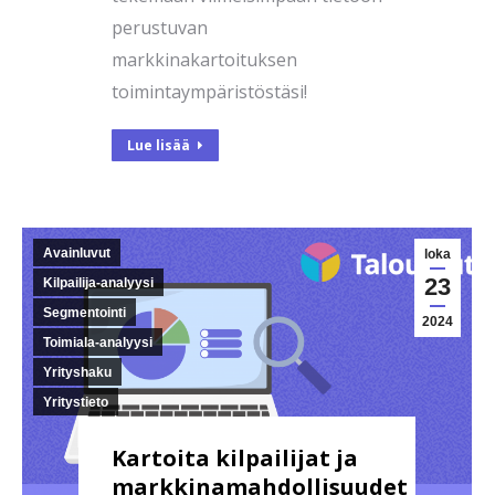
perustuvan
markkinakartoituksen
toimintaympäristöstäsi!
Lue lisää
Avainluvut
loka
23
Kilpailija-analyysi
Segmentointi
2024
Toimiala-analyysi
Yrityshaku
Yritystieto
Kartoita kilpailijat ja
markkinamahdollisuudet