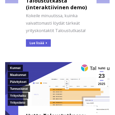
Taloustutkasta
(interaktiivinen demo)
Kokeile minuutissa, kuinka
vaivattomasti löydät tärkeät
yrityskontaktit Taloustutkasta!
Lue lisää
Kunnat
huhti
23
Maakunnat
Päivitykset
2025
Tunnusluvut
Yrityshaku
Yritystieto