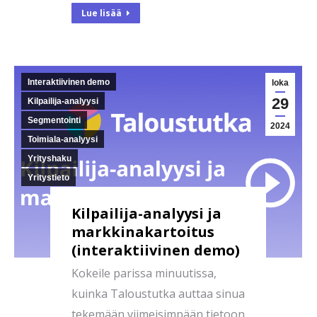
Lue lisää
Interaktiivinen demo
loka
29
Kilpailija-analyysi
Segmentointi
2024
Toimiala-analyysi
Yrityshaku
Yritystieto
Kilpailija-analyysi ja
markkinakartoitus
(interaktiivinen demo)
Kokeile parissa minuutissa,
kuinka Taloustutka auttaa sinua
tekemään viimeisimpään tietoon