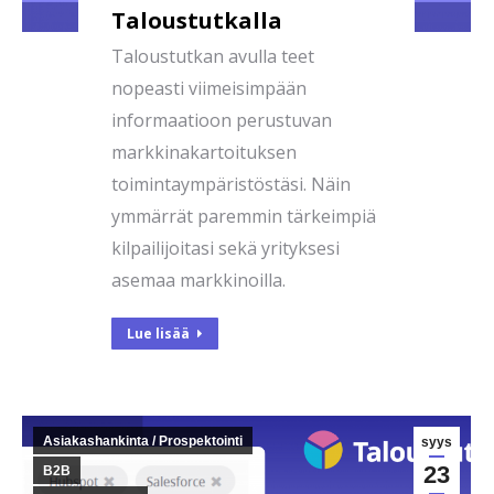
Taloustutkalla
Taloustutkan avulla teet
nopeasti viimeisimpään
informaatioon perustuvan
markkinakartoituksen
toimintaympäristöstäsi. Näin
ymmärrät paremmin tärkeimpiä
kilpailijoitasi sekä yrityksesi
asemaa markkinoilla.
Lue lisää
Asiakashankinta / Prospektointi
syys
23
B2B