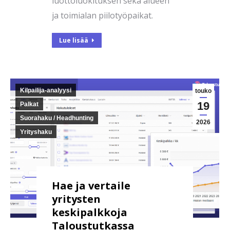
luottoluokituksen sekä alueen
ja toimialan piilotyöpaikat.
Lue lisää
Kilpailija-analyysi
touko
19
Palkat
Suorahaku / Headhunting
2026
Yrityshaku
Hae ja vertaile
yritysten
keskipalkkoja
Taloustutkassa