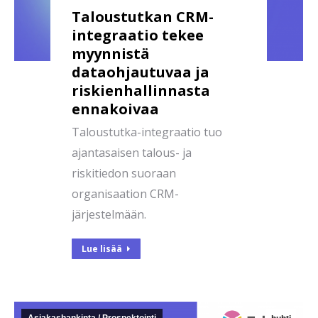
Taloustutkan CRM-
integraatio tekee
myynnistä
dataohjautuvaa ja
riskienhallinnasta
ennakoivaa
Taloustutka-integraatio tuo
ajantasaisen talous- ja
riskitiedon suoraan
organisaation CRM-
järjestelmään.
Lue lisää