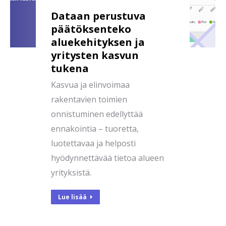
Dataan perustuva
päätöksenteko
aluekehityksen ja
yritysten kasvun
tukena
Kasvua ja elinvoimaa
rakentavien toimien
onnistuminen edellyttää
ennakointia – tuoretta,
luotettavaa ja helposti
hyödynnettävää tietoa alueen
yrityksistä.
Lue lisää