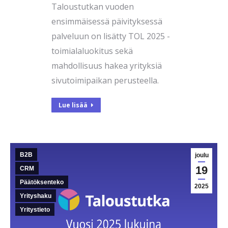
Taloustutkan vuoden
ensimmäisessä päivityksessä
palveluun on lisätty TOL 2025 -
toimialaluokitus sekä
mahdollisuus hakea yrityksiä
sivutoimipaikan perusteella.
Lue lisää
B2B
joulu
19
CRM
Päätöksenteko
2025
Yrityshaku
Yritystieto