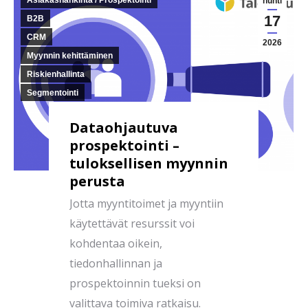
Asiakashankinta / Prospektointi
huhti
17
B2B
CRM
2026
Myynnin kehittäminen
Riskienhallinta
Segmentointi
Dataohjautuva
prospektointi –
tuloksellisen myynnin
perusta
Jotta myyntitoimet ja myyntiin
käytettävät resurssit voi
kohdentaa oikein,
tiedonhallinnan ja
prospektoinnin tueksi on
valittava toimiva ratkaisu.